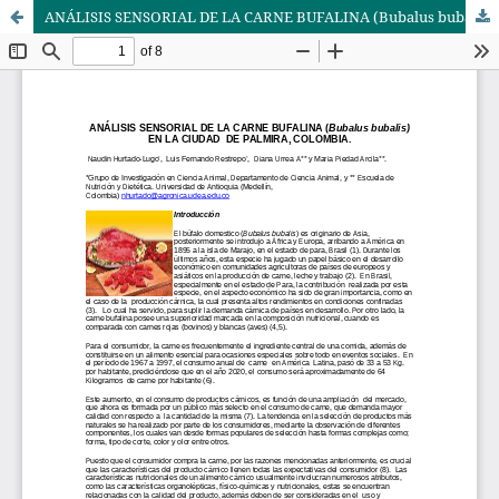
ANÁLISIS SENSORIAL DE LA CARNE BUFALINA (Bubalus bubalis) EN LA CIUDAD DE PALMIRA, COLOMBIA.