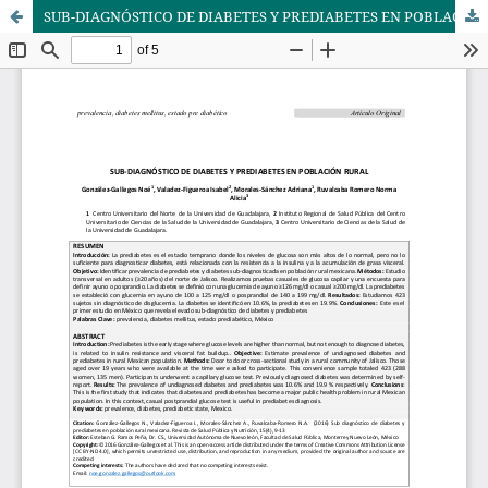
SUB-DIAGNÓSTICO DE DIABETES Y PREDIABETES EN POBLACIÓN RURAL