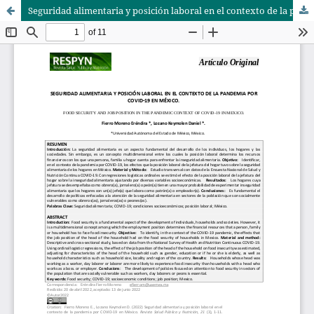
Seguridad alimentaria y posición laboral en el contexto de la pandemia por COVID-19 en México