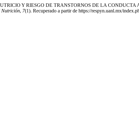
2006). MAPA NUTRICIO Y RIESGO DE TRANSTORNOS DE LA CON
 Nutrición
,
7
(1). Recuperado a partir de https://respyn.uanl.mx/index.p