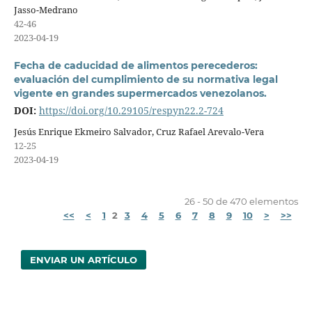
Jasso-Medrano
42-46
2023-04-19
Fecha de caducidad de alimentos perecederos:
evaluación del cumplimiento de su normativa legal
vigente en grandes supermercados venezolanos.
DOI:
https://doi.org/10.29105/respyn22.2-724
Jesús Enrique Ekmeiro Salvador, Cruz Rafael Arevalo-Vera
12-25
2023-04-19
26 - 50 de 470 elementos
<<
<
1
2
3
4
5
6
7
8
9
10
>
>>
ENVIAR UN ARTÍCULO