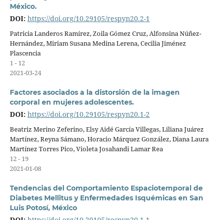
México.
DOI:
https://doi.org/10.29105/respyn20.2-1
Patricia Landeros Ramírez, Zoila Gómez Cruz, Alfonsina Núñez-
Hernández, Miriam Susana Medina Lerena, Cecilia Jiménez
Plascencia
1 - 12
2021-03-24
Factores asociados a la distorsión de la imagen
corporal en mujeres adolescentes.
DOI:
https://doi.org/10.29105/respyn20.1-2
Beatriz Merino Zeferino, Elsy Aidé García Villegas, Liliana Juárez
Martínez, Reyna Sámano, Horacio Márquez González, Diana Laura
Martínez Torres Pico, Violeta Josahandi Lamar Rea
12 - 19
2021-01-08
Tendencias del Comportamiento Espaciotemporal de
Diabetes Mellitus y Enfermedades Isquémicas en San
Luis Potosí, México
DOI:
https://doi.org/10.29105/respyn20.1-1