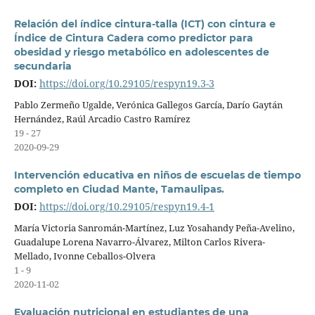
Relación del índice cintura-talla (ICT) con cintura e
Índice de Cintura Cadera como predictor para
obesidad y riesgo metabólico en adolescentes de
secundaria
DOI:
https://doi.org/10.29105/respyn19.3-3
Pablo Zermeño Ugalde, Verónica Gallegos García, Darío Gaytán
Hernández, Raúl Arcadio Castro Ramírez
19 - 27
2020-09-29
Intervención educativa en niños de escuelas de tiempo
completo en Ciudad Mante, Tamaulipas.
DOI:
https://doi.org/10.29105/respyn19.4-1
María Victoria Sanromán-Martínez, Luz Yosahandy Peña-Avelino,
Guadalupe Lorena Navarro-Álvarez, Milton Carlos Rivera-
Mellado, Ivonne Ceballos-Olvera
1 - 9
2020-11-02
Evaluación nutricional en estudiantes de una