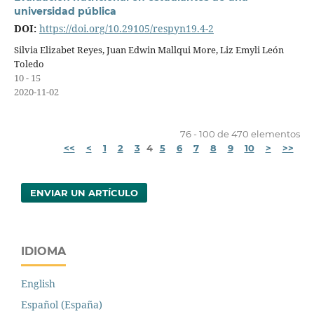
universidad pública
DOI:
https://doi.org/10.29105/respyn19.4-2
Silvia Elizabet Reyes, Juan Edwin Mallqui More, Liz Emyli León
Toledo
10 - 15
2020-11-02
76 - 100 de 470 elementos
<<
<
1
2
3
4
5
6
7
8
9
10
>
>>
ENVIAR UN ARTÍCULO
IDIOMA
English
Español (España)