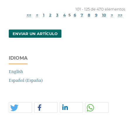
101 - 125 de 470 elementos
<<
<
1
2
3
4
5
6
7
8
9
10
>
>>
ENVIAR UN ARTÍCULO
IDIOMA
English
Español (España)