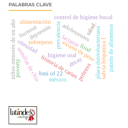
PALABRAS CLAVE
control de higiene bucal
alimentación
niños menores de un año
salud.
prevalencia
adolescentes
depresión
burnout
patrón de alimentos
placa dentobacteriana
lactante
salvia hispanica l
obesidad
sobrepeso
exceso de peso
food
semillas de chía
higiene oral
historia de caries
decay
poverty
pobreza
bmi of 22
méxico