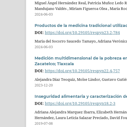
Miguel Ángel Hernández Real, Patricia Muñoz Ledo R
Mandujano Valdés , Miriam Figueroa Olea , María Ro
2024-06-03
Productos de la medicina tradicional utiliz
DOI:
https://doi.org/10.29105/respyn23.2-784
Maria del Socorro Saucedo Tamayo, Adriana Verónica
2024-06-03
Medición multidimensional de la pobreza en
Zacatelco; Tlaxcala
DOI:
https://doi.org/10.29105/respyn22.4-757
Alejandra Díaz Teoquiz, Moïse Lindor, Gustavo Guti
2023-12-20
Inseguridad alimentaria y caracterización d
DOI:
https://doi.org/10.29105/respyn18.2-3
Adriana Alejandra Marquez Ibarra, Elizabeth Hernán
Hernández, Laura Leticia Salazar Preciado, David Fou
2019-07-08