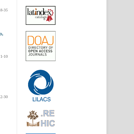
28-35
o,
1-10
22-30