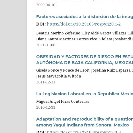
2009-04-10
Factores asociados a la distorsión de la im
DOI:
https://doi.org/10.29105/respyn20.1-2
Beatriz Merino Zeferino, Elsy Aidé García Villegas, 
Diana Laura Martínez Torres Pico, Violeta Josahandi
2021-01-08
OBESIDAD Y FACTORES DE RIESGO EN EST
AUTÓNOMA DE BAJA CALIFORNIA, MEXICAL
Gisela Ponce y Ponce de León, Josefina Ruiz Esparza
Jesús Mayagoitia Witrón
2011-12-31
La Legislacion Laboral en la Republica Mexi
Miguel Angel Frías Contreras
2010-12-31
Adaptation and reproducibility of a question
among Yaqui Indians from Sonora, Mexico
DOI:
https://doi.org/10.29105/respyn17.3-3