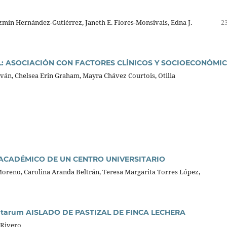
azmín Hernández-Gutiérrez, Janeth E. Flores-Monsivais, Edna J.
23
: ASOCIACIÓN CON FACTORES CLÍNICOS Y SOCIOECONÓMI
án, Chelsea Erin Graham, Mayra Chávez Courtois, Otilia
ACADÉMICO DE UN CENTRO UNIVERSITARIO
reno, Carolina Aranda Beltrán, Teresa Margarita Torres López,
ntarum AISLADO DE PASTIZAL DE FINCA LECHERA
 Rivero