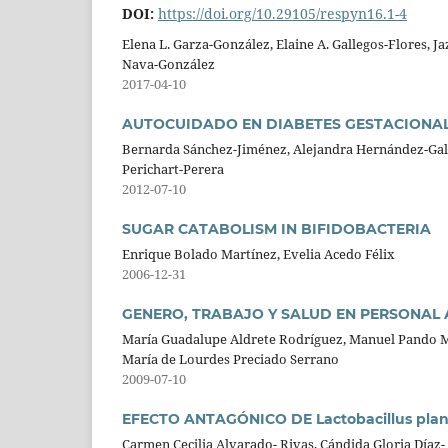
DOI:
https://doi.org/10.29105/respyn16.1-4
Elena L. Garza-González, Elaine A. Gallegos-Flores, J
Nava-González
2017-04-10
AUTOCUIDADO EN DIABETES GESTACIONAL
Bernarda Sánchez-Jiménez, Alejandra Hernández-Galv
Perichart-Perera
2012-07-10
SUGAR CATABOLISM IN BIFIDOBACTERIA
Enrique Bolado Martínez, Evelia Acedo Félix
2006-12-31
GENERO, TRABAJO Y SALUD EN PERSONAL 
María Guadalupe Aldrete Rodríguez, Manuel Pando Mo
María de Lourdes Preciado Serrano
2009-07-10
EFECTO ANTAGÓNICO DE Lactobacillus pla
Carmen Cecilia Alvarado- Rivas, Cándida Gloria Díaz-