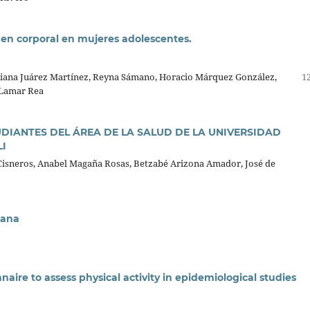
agen corporal en mujeres adolescentes.
Liliana Juárez Martínez, Reyna Sámano, Horacio Márquez González,
12
 Lamar Rea
UDIANTES DEL ÁREA DE LA SALUD DE LA UNIVERSIDAD
I
 Cisneros, Anabel Magaña Rosas, Betzabé Arizona Amador, José de
cana
naire to assess physical activity in epidemiological studies