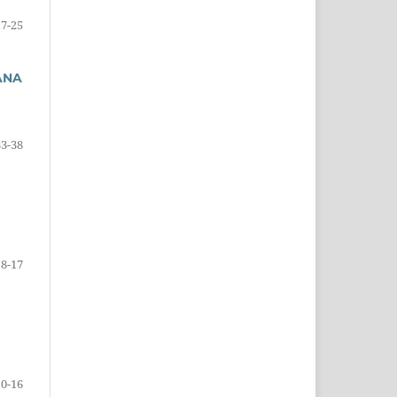
17-25
ANA
33-38
8-17
10-16