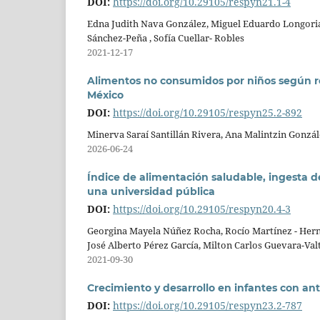
DOI:
https://doi.org/10.29105/respyn21.1-4
Edna Judith Nava González, Miguel Eduardo Longoria
Sánchez-Peña , Sofía Cuellar- Robles
2021-12-17
Alimentos no consumidos por niños según re
México
DOI:
https://doi.org/10.29105/respyn25.2-892
Minerva Saraí Santillán Rivera, Ana Malintzin Gonzál
2026-06-24
Índice de alimentación saludable, ingesta d
una universidad pública
DOI:
https://doi.org/10.29105/respyn20.4-3
Georgina Mayela Núñez Rocha, Rocío Martínez - Hern
José Alberto Pérez García, Milton Carlos Guevara-Val
2021-09-30
Crecimiento y desarrollo en infantes con a
DOI:
https://doi.org/10.29105/respyn23.2-787