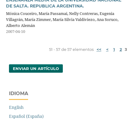
ENSEÑANZA MEDIA DE LA UNIVERSIDAD NACIONAL
DE SALTA. REPUBLICA ARGENTINA.
Mónica Couceiro, María Passamai, Nelly Contreras, Eugenia
Villagrán, María Zimmer, María Silvia Valdiviezo, Ana Soruco,
Alberto Alemán
2007-04-10
51 - 57 de 57 elementos
<<
<
1
2
3
ENVIAR UN ARTÍCULO
IDIOMA
English
Español (España)