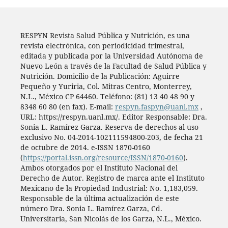
RESPYN Revista Salud Pública y Nutrición, es una
revista electrónica, con periodicidad trimestral,
editada y publicada por la Universidad Autónoma de
Nuevo León a través de la Facultad de Salud Pública y
Nutrición. Domicilio de la Publicación: Aguirre
Pequeño y Yuriria, Col. Mitras Centro, Monterrey,
N.L., México CP 64460. Teléfono: (81) 13 40 48 90 y
8348 60 80 (en fax). E-mail:
respyn.faspyn@uanl.mx
,
URL: https://respyn.uanl.mx/. Editor Responsable: Dra.
Sonia L. Ramírez Garza. Reserva de derechos al uso
exclusivo No. 04-2014-102111594800-203, de fecha 21
de octubre de 2014. e-ISSN 1870-0160
(
https://portal.issn.org/resource/ISSN/1870-0160
).
Ambos otorgados por el Instituto Nacional del
Derecho de Autor. Registro de marca ante el Instituto
Mexicano de la Propiedad Industrial: No. 1,183,059.
Responsable de la última actualización de este
número Dra. Sonia L. Ramírez Garza, Cd.
Universitaria, San Nicolás de los Garza, N.L., México.