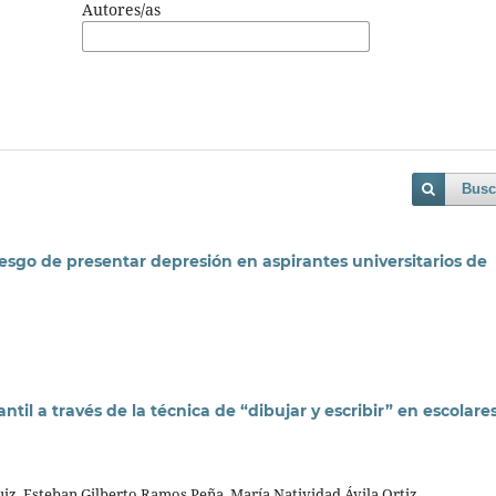
Autores/as
Busc
iesgo de presentar depresión en aspirantes universitarios de
til a través de la técnica de “dibujar y escribir” en escolare
uiz, Esteban Gilberto Ramos Peña, María Natividad Ávila Ortiz