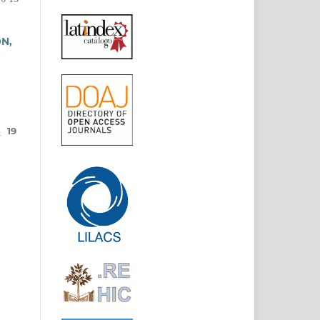
N,
8
19