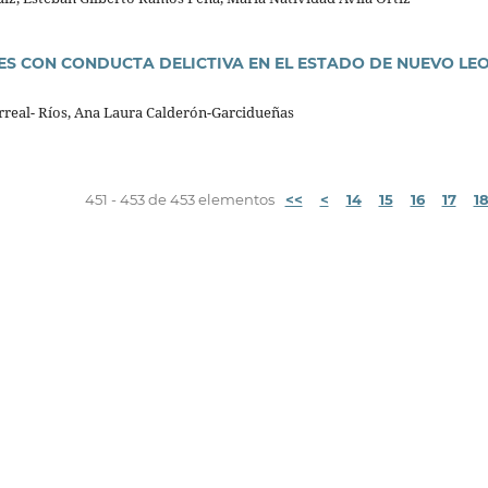
ES CON CONDUCTA DELICTIVA EN EL ESTADO DE NUEVO LEO
arreal- Ríos, Ana Laura Calderón-Garcidueñas
451 - 453 de 453 elementos
<<
<
14
15
16
17
1