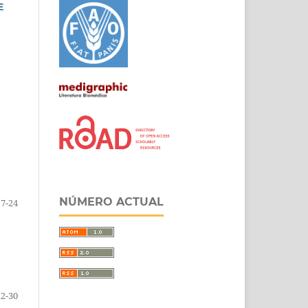
E
NÚMERO ACTUAL
17-24
22-30