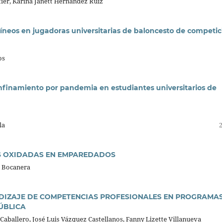
tier, Karina Janett Hernández Ruiz
íneos en jugadoras universitarias de baloncesto de competic
os
onfinamiento por pandemia en estudiantes universitarios de
la
S OXIDADAS EN EMPAREDADOS
 Bocanera
NDIZAJE DE COMPETENCIAS PROFESIONALES EN PROGRAMA
ÚBLICA
aballero, José Luis Vázquez Castellanos, Fanny Lizette Villanueva