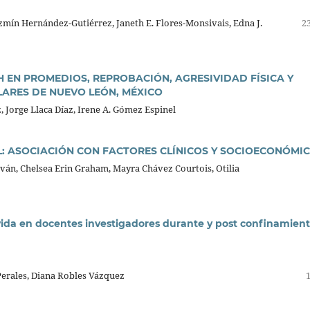
azmín Hernández-Gutiérrez, Janeth E. Flores-Monsivais, Edna J.
23
H EN PROMEDIOS, REPROBACIÓN, AGRESIVIDAD FÍSICA Y
LARES DE NUEVO LEÓN, MÉXICO
 Jorge Llaca Díaz, Irene A. Gómez Espinel
: ASOCIACIÓN CON FACTORES CLÍNICOS Y SOCIOECONÓMI
án, Chelsea Erin Graham, Mayra Chávez Courtois, Otilia
vida en docentes investigadores durante y post confinamien
Perales, Diana Robles Vázquez