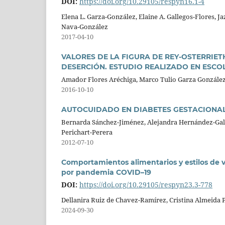
DOI:
https://doi.org/10.29105/respyn16.1-4
Elena L. Garza-González, Elaine A. Gallegos-Flores, J
Nava-González
2017-04-10
VALORES DE LA FIGURA DE REY-OSTERRIET
DESERCIÓN. ESTUDIO REALIZADO EN ESCO
Amador Flores Aréchiga, Marco Tulio Garza González,
2016-10-10
AUTOCUIDADO EN DIABETES GESTACIONAL
Bernarda Sánchez-Jiménez, Alejandra Hernández-Galv
Perichart-Perera
2012-07-10
Comportamientos alimentarios y estilos de 
por pandemia COVID–19
DOI:
https://doi.org/10.29105/respyn23.3-778
Dellanira Ruiz de Chavez-Ramírez, Cristina Almeida 
2024-09-30