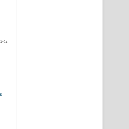
32-42
E