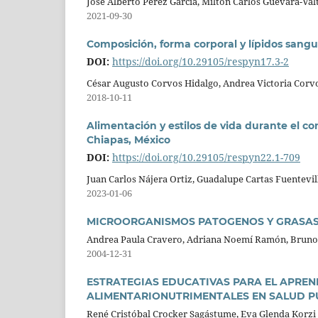
José Alberto Pérez García, Milton Carlos Guevara-Val
2021-09-30
Composición, forma corporal y lípidos sangu
DOI:
https://doi.org/10.29105/respyn17.3-2
César Augusto Corvos Hidalgo, Andrea Victoria Corv
2018-10-11
Alimentación y estilos de vida durante el c
Chiapas, México
DOI:
https://doi.org/10.29105/respyn22.1-709
Juan Carlos Nájera Ortiz, Guadalupe Cartas Fuentevil
2023-01-06
MICROORGANISMOS PATOGENOS Y GRASA
Andrea Paula Cravero, Adriana Noemí Ramón, Bruno
2004-12-31
ESTRATEGIAS EDUCATIVAS PARA EL APRE
ALIMENTARIONUTRIMENTALES EN SALUD P
René Cristóbal Crocker Sagástume, Eva Glenda Korzi C