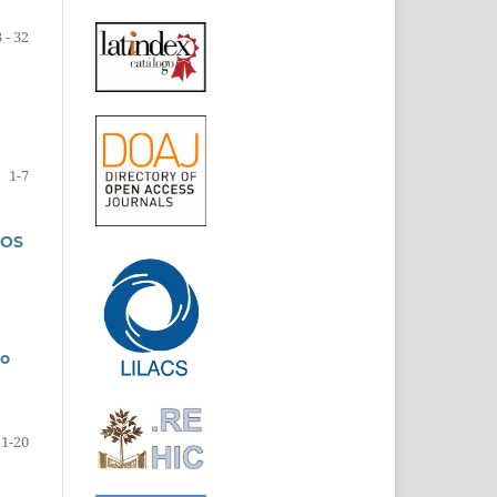
 - 32
1-7
COS
to
11-20