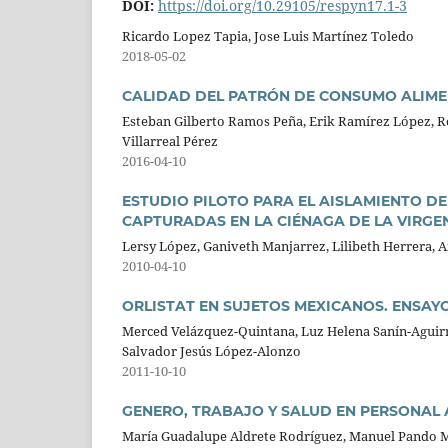
DOI:
https://doi.org/10.29105/respyn17.1-3
Ricardo Lopez Tapia, Jose Luis Martínez Toledo
2018-05-02
CALIDAD DEL PATRÓN DE CONSUMO ALIME
Esteban Gilberto Ramos Peña, Erik Ramírez López, Ro
Villarreal Pérez
2016-04-10
ESTUDIO PILOTO PARA EL AISLAMIENTO DE
CAPTURADAS EN LA CIÉNAGA DE LA VIRGE
Lersy López, Ganiveth Manjarrez, Lilibeth Herrera, 
2010-04-10
ORLISTAT EN SUJETOS MEXICANOS. ENSAY
Merced Velázquez-Quintana, Luz Helena Sanín-Aguirre
Salvador Jesús López-Alonzo
2011-10-10
GENERO, TRABAJO Y SALUD EN PERSONAL 
María Guadalupe Aldrete Rodríguez, Manuel Pando Mo