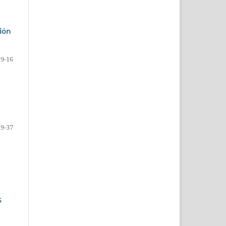
ión
9-16
29-37
S