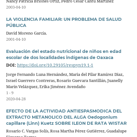
Nancy Patricia Briones Ortiz, Pedro César Cantú Martínez
2003-04-10
LA VIOLENCIA FAMILIAR: UN PROBLEMA DE SALUD
PÚBLICA
David Moreno García.
2001-04-10
Evaluación del estado nutricional de niños en edad
escolar de dos localidades indígenas de Oaxaca
DOI:
https://doi.org/10.29105/respyn19.1-1
Jorge Fernando Luna Hernández, Maria del Pilar Ramirez Diaz,
Israel Guerrero Contreras, Rosario Guevara Santillán, Juanelly
Marín Velázquez, Erika Jiménez Avendaño
1 - 9
2020-04-28
EFECTO DE LA ACTIVIDAD ANTIESPASMODICA DEL
EXTRACTO METANOLICO DEL ALGA Oedogonium
capillare (Linn) Kuetz SOBRE ILEON DE RATA WISTAR
Rosario C. Vargas Solís, Rosa Martha Pérez Gutiérrez, Guadalupe