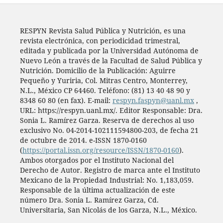
RESPYN Revista Salud Pública y Nutrición, es una
revista electrónica, con periodicidad trimestral,
editada y publicada por la Universidad Autónoma de
Nuevo León a través de la Facultad de Salud Pública y
Nutrición. Domicilio de la Publicación: Aguirre
Pequeño y Yuriria, Col. Mitras Centro, Monterrey,
N.L., México CP 64460. Teléfono: (81) 13 40 48 90 y
8348 60 80 (en fax). E-mail:
respyn.faspyn@uanl.mx
,
URL: https://respyn.uanl.mx/. Editor Responsable: Dra.
Sonia L. Ramírez Garza. Reserva de derechos al uso
exclusivo No. 04-2014-102111594800-203, de fecha 21
de octubre de 2014. e-ISSN 1870-0160
(
https://portal.issn.org/resource/ISSN/1870-0160
).
Ambos otorgados por el Instituto Nacional del
Derecho de Autor. Registro de marca ante el Instituto
Mexicano de la Propiedad Industrial: No. 1,183,059.
Responsable de la última actualización de este
número Dra. Sonia L. Ramírez Garza, Cd.
Universitaria, San Nicolás de los Garza, N.L., México.