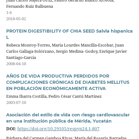
Juan Carlos Nájera Ortiz, Fausto Gerardo Blanco Arreola,
Fernando Ruiz Balbuena
1-6
2018-05-02
PROTEIN DIGESTIBILITY OF CHIA SEED Salvia hispanica
L
Rebeca Monroy-Torres, Maria Lourdes Mancilla-Escobar, Juan
Carlos Gallaga-Solórzano, Sergio Medina- Godoy, Enrique Javier
Santiago-García
2008-04-10
AÑOS DE VIDA PRODUCTIVA PERDIDOS POR
COMPLICACIONES CRÓNICAS DE DIABETES MELLITUS
EN POBLACIÓN ECONÓMICAMENTE ACTIVA
Emma Ibarra Costilla, Pedro César Cantú Martínez
2003-07-10
Asociación del estilo de vida con riesgo cardiovascular
en una institución pública de Mérida, Yucatán
DOI:
https://doi.org/10.29105/respyn24.1-807
Bárbara del Carmen Gamboa Rivas, María del Rosario Barradas