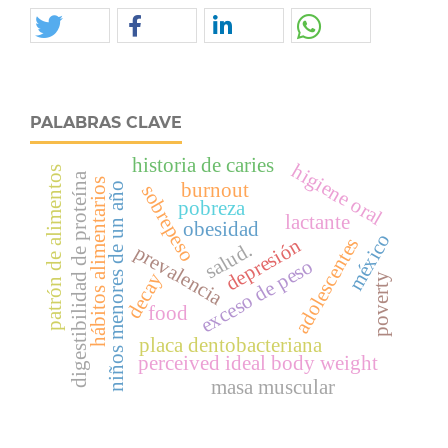
PALABRAS CLAVE
historia de caries
higiene oral
patrón de alimentos
digestibilidad de proteína
hábitos alimentarios
burnout
niños menores de un año
sobrepeso
pobreza
lactante
obesidad
méxico
adolescentes
depresión
salud.
prevalencia
exceso de peso
decay
poverty
food
placa dentobacteriana
perceived ideal body weight
masa muscular