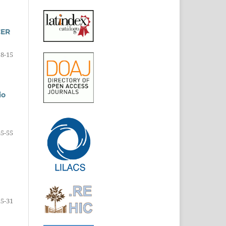
CER
8-15
io
45-55
25-31