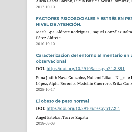
Alicia García Barrón, Lucila Patricia Acosta Ramírez,
2012-10-10
FACTORES PSICOSOCIALES Y ESTRÉS EN P
NIVEL DE ATENCIÓN.
María Gpe. Aldrete Rodríguez, Raquel González Baltaz
Pérez Aldrete
2016-10-10
Caracterización del entorno alimentario en 
observacional
DOI:
https://doi.org/10.29105/respyn24.3-891
Edna Judith Nava González, Nohemí Liliana Negrete
López, Alpha Berenice Medellín Guerrero, Erika Gon
2025-10-17
El obeso de peso normal
DOI:
https://doi.org/10.29105/respyn17.2-4
Angel Esteban Torres Zapata
2018-07-05