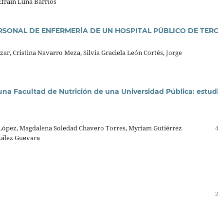
 Efraín Luna Barrios
ERSONAL DE ENFERMERÍA DE UN HOSPITAL PÚBLICO DE TER
ar, Cristina Navarro Meza, Silvia Graciela León Cortés, Jorge
una Facultad de Nutrición de una Universidad Pública: estud
 López, Magdalena Soledad Chavero Torres, Myriam Gutiérrez
zález Guevara