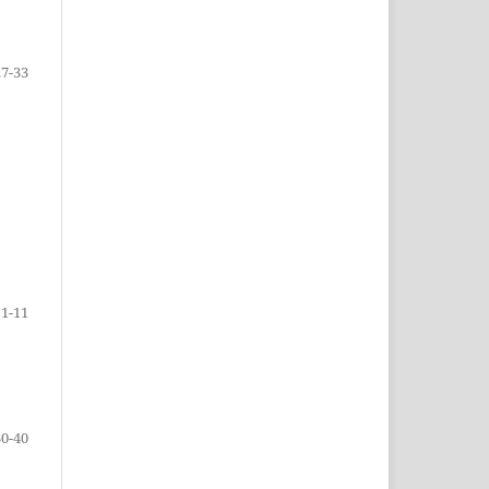
27-33
1-11
30-40