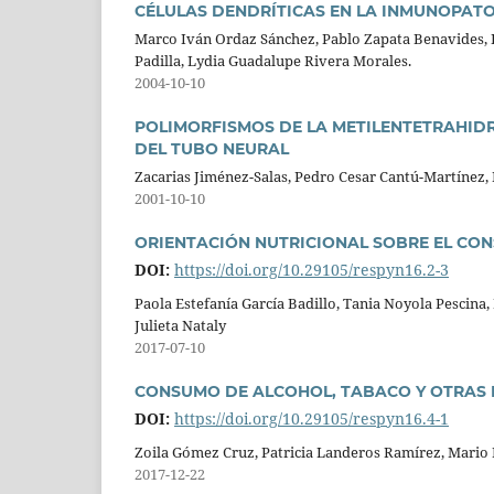
CÉLULAS DENDRÍTICAS EN LA INMUNOPAT
Marco Iván Ordaz Sánchez, Pablo Zapata Benavides, L
Padilla, Lydia Guadalupe Rivera Morales.
2004-10-10
POLIMORFISMOS DE LA METILENTETRAHID
DEL TUBO NEURAL
Zacarias Jiménez-Salas, Pedro Cesar Cantú-Martínez,
2001-10-10
ORIENTACIÓN NUTRICIONAL SOBRE EL CO
DOI:
https://doi.org/10.29105/respyn16.2-3
Paola Estefanía García Badillo, Tania Noyola Pescina,
Julieta Nataly
2017-07-10
CONSUMO DE ALCOHOL, TABACO Y OTRAS 
DOI:
https://doi.org/10.29105/respyn16.4-1
Zoila Gómez Cruz, Patricia Landeros Ramírez, Mario 
2017-12-22