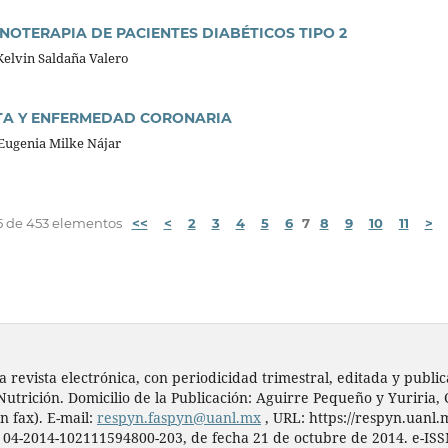
NOTERAPIA DE PACIENTES DIABÉTICOS TIPO 2
 Kelvin Saldaña Valero
ETA Y ENFERMEDAD CORONARIA
Eugenia Milke Nájar
175 de 453 elementos
<<
<
2
3
4
5
6
7
8
9
10
11
>
a revista electrónica, con periodicidad trimestral, editada y pub
Nutrición. Domicilio de la Publicación: Aguirre Pequeño y Yuriria,
n fax). E-mail:
respyn.faspyn@uanl.mx
, URL: https://respyn.uanl.
. 04-2014-102111594800-203, de fecha 21 de octubre de 2014. e-IS