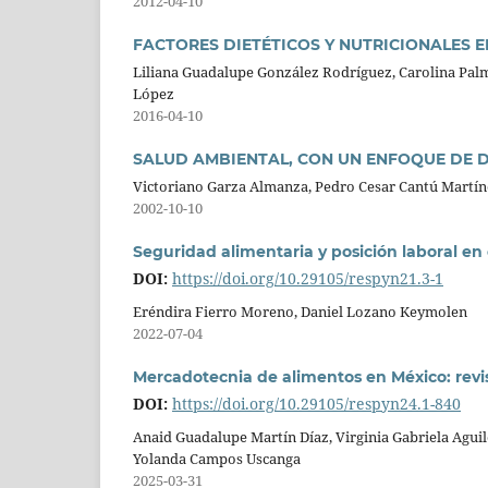
2012-04-10
FACTORES DIETÉTICOS Y NUTRICIONALES 
Liliana Guadalupe González Rodríguez, Carolina Pal
López
2016-04-10
SALUD AMBIENTAL, CON UN ENFOQUE DE 
Victoriano Garza Almanza, Pedro Cesar Cantú Martín
2002-10-10
Seguridad alimentaria y posición laboral e
DOI:
https://doi.org/10.29105/respyn21.3-1
Eréndira Fierro Moreno, Daniel Lozano Keymolen
2022-07-04
Mercadotecnia de alimentos en México: revisi
DOI:
https://doi.org/10.29105/respyn24.1-840
Anaid Guadalupe Martín Díaz, Virginia Gabriela Aguil
Yolanda Campos Uscanga
2025-03-31