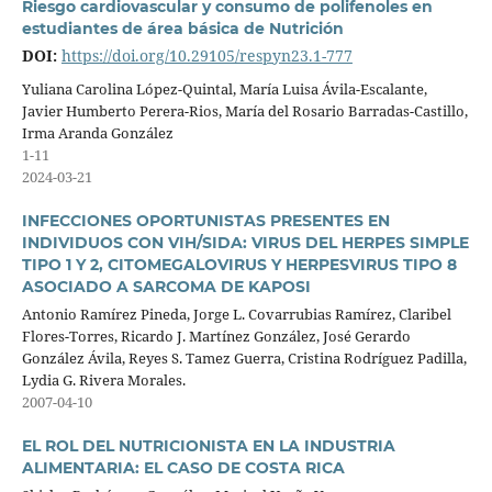
Riesgo cardiovascular y consumo de polifenoles en
estudiantes de área básica de Nutrición
DOI:
https://doi.org/10.29105/respyn23.1-777
Yuliana Carolina López-Quintal, María Luisa Ávila-Escalante,
Javier Humberto Perera-Rios, María del Rosario Barradas-Castillo,
Irma Aranda González
1-11
2024-03-21
INFECCIONES OPORTUNISTAS PRESENTES EN
INDIVIDUOS CON VIH/SIDA: VIRUS DEL HERPES SIMPLE
TIPO 1 Y 2, CITOMEGALOVIRUS Y HERPESVIRUS TIPO 8
ASOCIADO A SARCOMA DE KAPOSI
Antonio Ramírez Pineda, Jorge L. Covarrubias Ramírez, Claribel
Flores-Torres, Ricardo J. Martínez González, José Gerardo
González Ávila, Reyes S. Tamez Guerra, Cristina Rodríguez Padilla,
Lydia G. Rivera Morales.
2007-04-10
EL ROL DEL NUTRICIONISTA EN LA INDUSTRIA
ALIMENTARIA: EL CASO DE COSTA RICA