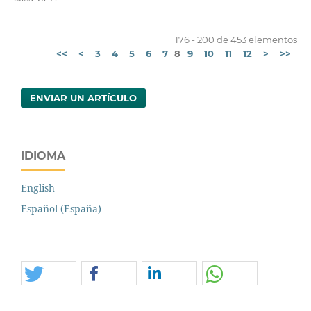
176 - 200 de 453 elementos
<<
<
3
4
5
6
7
8
9
10
11
12
>
>>
ENVIAR UN ARTÍCULO
IDIOMA
English
Español (España)