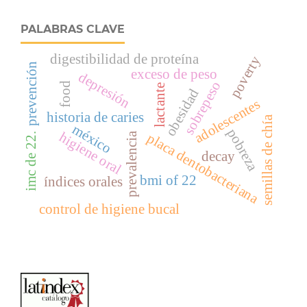
PALABRAS CLAVE
digestibilidad de proteína
poverty
prevención
exceso de peso
depresión
sobrepeso
food
lactante
obesidad
adolescentes
historia de caries
semillas de chía
méxico
pobreza
higiene oral
placa dentobacteriana
prevalencia
imc de 22.
decay
bmi of 22
índices orales
control de higiene bucal