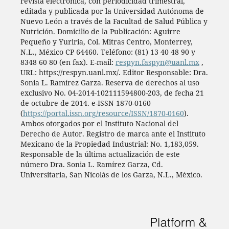
revista electrónica, con periodicidad trimestral,
editada y publicada por la Universidad Autónoma de
Nuevo León a través de la Facultad de Salud Pública y
Nutrición. Domicilio de la Publicación: Aguirre
Pequeño y Yuriria, Col. Mitras Centro, Monterrey,
N.L., México CP 64460. Teléfono: (81) 13 40 48 90 y
8348 60 80 (en fax). E-mail:
respyn.faspyn@uanl.mx
,
URL: https://respyn.uanl.mx/. Editor Responsable: Dra.
Sonia L. Ramírez Garza. Reserva de derechos al uso
exclusivo No. 04-2014-102111594800-203, de fecha 21
de octubre de 2014. e-ISSN 1870-0160
(
https://portal.issn.org/resource/ISSN/1870-0160
).
Ambos otorgados por el Instituto Nacional del
Derecho de Autor. Registro de marca ante el Instituto
Mexicano de la Propiedad Industrial: No. 1,183,059.
Responsable de la última actualización de este
número Dra. Sonia L. Ramírez Garza, Cd.
Universitaria, San Nicolás de los Garza, N.L., México.