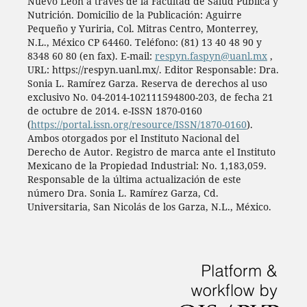
Nuevo León a través de la Facultad de Salud Pública y
Nutrición. Domicilio de la Publicación: Aguirre
Pequeño y Yuriria, Col. Mitras Centro, Monterrey,
N.L., México CP 64460. Teléfono: (81) 13 40 48 90 y
8348 60 80 (en fax). E-mail:
respyn.faspyn@uanl.mx
,
URL: https://respyn.uanl.mx/. Editor Responsable: Dra.
Sonia L. Ramírez Garza. Reserva de derechos al uso
exclusivo No. 04-2014-102111594800-203, de fecha 21
de octubre de 2014. e-ISSN 1870-0160
(
https://portal.issn.org/resource/ISSN/1870-0160
).
Ambos otorgados por el Instituto Nacional del
Derecho de Autor. Registro de marca ante el Instituto
Mexicano de la Propiedad Industrial: No. 1,183,059.
Responsable de la última actualización de este
número Dra. Sonia L. Ramírez Garza, Cd.
Universitaria, San Nicolás de los Garza, N.L., México.