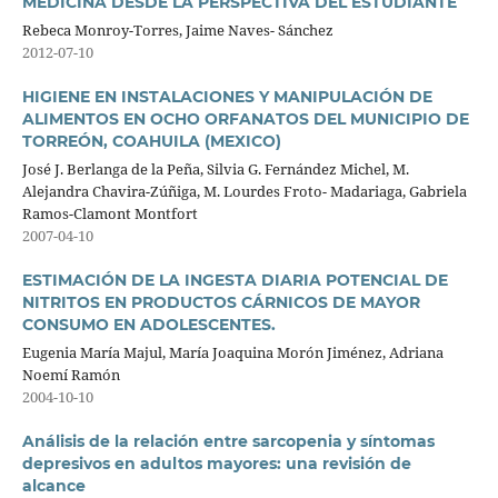
MEDICINA DESDE LA PERSPECTIVA DEL ESTUDIANTE
Rebeca Monroy-Torres, Jaime Naves- Sánchez
2012-07-10
HIGIENE EN INSTALACIONES Y MANIPULACIÓN DE
ALIMENTOS EN OCHO ORFANATOS DEL MUNICIPIO DE
TORREÓN, COAHUILA (MEXICO)
José J. Berlanga de la Peña, Silvia G. Fernández Michel, M.
Alejandra Chavira-Zúñiga, M. Lourdes Froto- Madariaga, Gabriela
Ramos-Clamont Montfort
2007-04-10
ESTIMACIÓN DE LA INGESTA DIARIA POTENCIAL DE
NITRITOS EN PRODUCTOS CÁRNICOS DE MAYOR
CONSUMO EN ADOLESCENTES.
Eugenia María Majul, María Joaquina Morón Jiménez, Adriana
Noemí Ramón
2004-10-10
Análisis de la relación entre sarcopenia y síntomas
depresivos en adultos mayores: una revisión de
alcance