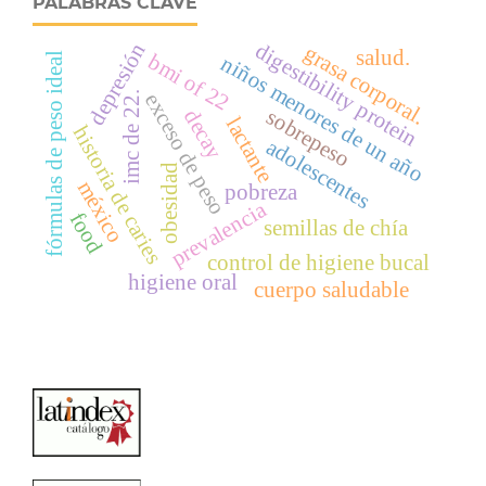
PALABRAS CLAVE
depresión
digestibility protein
grasa corporal.
salud.
bmi of 22
fórmulas de peso ideal
niños menores de un año
exceso de peso
imc de 22.
sobrepeso
decay
lactante
historia de caries
adolescentes
obesidad
méxico
pobreza
prevalencia
food
semillas de chía
control de higiene bucal
higiene oral
cuerpo saludable