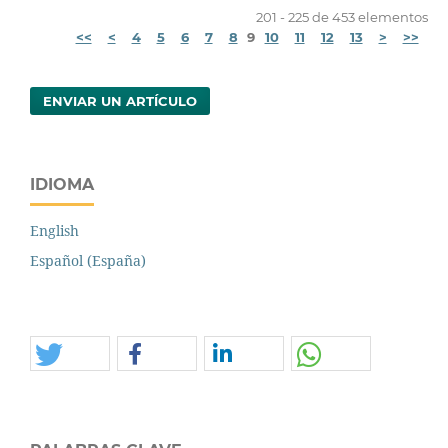
201 - 225 de 453 elementos
<<
<
4
5
6
7
8
9
10
11
12
13
>
>>
ENVIAR UN ARTÍCULO
IDIOMA
English
Español (España)