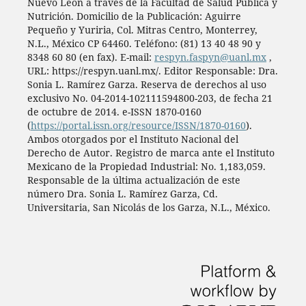
Nuevo León a través de la Facultad de Salud Pública y
Nutrición. Domicilio de la Publicación: Aguirre
Pequeño y Yuriria, Col. Mitras Centro, Monterrey,
N.L., México CP 64460. Teléfono: (81) 13 40 48 90 y
8348 60 80 (en fax). E-mail:
respyn.faspyn@uanl.mx
,
URL: https://respyn.uanl.mx/. Editor Responsable: Dra.
Sonia L. Ramírez Garza. Reserva de derechos al uso
exclusivo No. 04-2014-102111594800-203, de fecha 21
de octubre de 2014. e-ISSN 1870-0160
(
https://portal.issn.org/resource/ISSN/1870-0160
).
Ambos otorgados por el Instituto Nacional del
Derecho de Autor. Registro de marca ante el Instituto
Mexicano de la Propiedad Industrial: No. 1,183,059.
Responsable de la última actualización de este
número Dra. Sonia L. Ramírez Garza, Cd.
Universitaria, San Nicolás de los Garza, N.L., México.