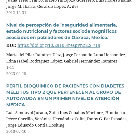
Juana Trejo Franco, Mateo Hinojoza Guerrero, Luis Flores Padilla,
Jorge M. Ibarra, Gerardo López Aviles
2012-12-31
Nivel de percepción de inseguridad alimentaria,
estado nutricional y factores sociodemográficos
asociados en pobladores de Oaxaca, México.
DOI:
https://doi.org/10.29105/respyn22.2-719
María del Pilar Ramírez Díaz, Jorge Fernando Luna Hernández,
Edna Isabel Rodríguez López, Gabriel Hernández Ramírez
1-11
2023-04-19
PERFIL BIOQUIMICO DE PACIENTES CON DIABETES
MELLITUS TIPO 2 QUE PERTENECEN AL GRUPO DE
AUTOAYUDA EN UN PRIMER NIVEL DE ATENCIÓN
MEDICA
Luis Sandoval Jurado, Zoila Inés Ceballos Martínez, Humberto
Pérez Carrillo, Verónica Hernández Colín, Fanny G. Pat Espadas,
Jorge Eduardo Contla Hosking
2010-07-10