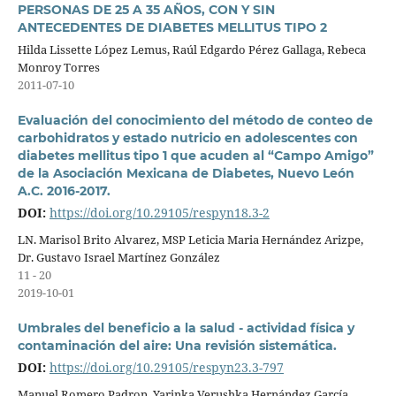
PERSONAS DE 25 A 35 AÑOS, CON Y SIN
ANTECEDENTES DE DIABETES MELLITUS TIPO 2
Hilda Lissette López Lemus, Raúl Edgardo Pérez Gallaga, Rebeca
Monroy Torres
2011-07-10
Evaluación del conocimiento del método de conteo de
carbohidratos y estado nutricio en adolescentes con
diabetes mellitus tipo 1 que acuden al “Campo Amigo”
de la Asociación Mexicana de Diabetes, Nuevo León
A.C. 2016-2017.
DOI:
https://doi.org/10.29105/respyn18.3-2
LN. Marisol Brito Alvarez, MSP Leticia Maria Hernández Arizpe,
Dr. Gustavo Israel Martínez González
11 - 20
2019-10-01
Umbrales del beneficio a la salud - actividad física y
contaminación del aire: Una revisión sistemática.
DOI:
https://doi.org/10.29105/respyn23.3-797
Manuel Romero Padron, Yarinka Verushka Hernández García,