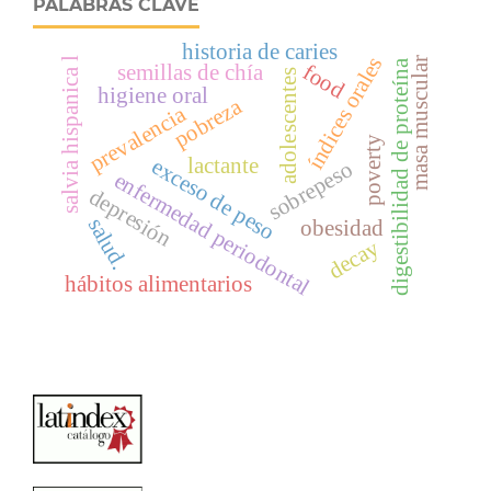
PALABRAS CLAVE
historia de caries
índices orales
salvia hispanica l
masa muscular
digestibilidad de proteína
semillas de chía
food
adolescentes
higiene oral
pobreza
prevalencia
poverty
lactante
exceso de peso
sobrepeso
enfermedad periodontal
depresión
salud.
obesidad
decay
hábitos alimentarios