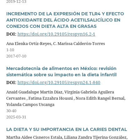
2019-12-13
INCREMENTO DE LA EXPRESIÓN DE TLR4 Y EFECTO
ANTIOXIDANTE DEL ÁCIDO ACETILSALICÍLICO EN
CONEJOS CON DIETA ALTA EN GRASAS
DOI:
https://doi.org/10.29105/respyn16.2-1
Ana Elenka Ortíz-Reyes, C. Marissa Calderón-Torres
1-10
2017-07-10
Mercadotecnia de alimentos en México: revisión
sistemática sobre su impacto en la dieta infantil
DOI:
https://doi.org/10.29105/respyn24.1-840
Anaid Guadalupe Martín Díaz, Virginia Gabriela Aguilera
Cervantes , Fatima Ezzahra Housni , Nora Edith Rangel Bernal,
Yolanda Campos Uscanga
30-40
2025-03-31
LA DIETA Y SU IMPORTANCIA EN LA CARIES DENTAL
Martha Aidee Cisneros Estala, Liliana Zandra Tijerina González,