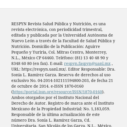
RESPYN Revista Salud Pública y Nutrición, es una
revista electrónica, con periodicidad trimestral,
editada y publicada por la Universidad Autónoma de
Nuevo León a través de la Facultad de Salud Pública y
Nutrición. Domicilio de la Publicación: Aguirre
Pequeño y Yuriria, Col. Mitras Centro, Monterrey,
N.L., México CP 64460. Teléfono: (81) 13 40 48 90 y
8348 60 80 (en fax). E-mail:
respyn.faspyn@uanl.mx
,
URL: https://respyn.uanl.mx/. Editor Responsable: Dra.
Sonia L. Ramírez Garza. Reserva de derechos al uso
exclusivo No. 04-2014-102111594800-203, de fecha 21
de octubre de 2014. e-ISSN 1870-0160
(
https://portal.issn.org/resource/ISSN/1870-0160
).
Ambos otorgados por el Instituto Nacional del
Derecho de Autor. Registro de marca ante el Instituto
Mexicano de la Propiedad Industrial: No. 1,183,059.
Responsable de la última actualización de este
número Dra. Sonia L. Ramírez Garza, Cd.
Universitaria, San Nicolás de los Garza, N.L., México.