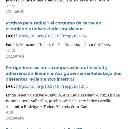
Jesús Enrique Ekmeiro Salvador, Cruz Rafael Arévalo-Vera
57-72
2021-09-30
Motivos para reducir el consumo de carne en
estudiantes universitarios mexicanos
DOI:
https://doi.org/10.29105/respyn21.3-2
Patricia Manzano Fischer, Cecilia Guadalupe Silva Gutiérrez
12-18
2022-07-04
Refrigerios escolares: comparación nutricional y
adherencia a lineamientos gubernamentales bajo dos
diferentes reglamentos internos
DOI:
https://doi.org/10.29105/respyn21.2-2
Linda Selen Valenzuela-Calvillo, Ana Lidia Arellano-Ortiz, Liliana
Ivonne Cueto-Vallecillo, Jocelín Gabriela Hernández Carrillo,
Alejandra Rodríguez-Tadeo, Marcela Soto-García
9-19
2022-04-08