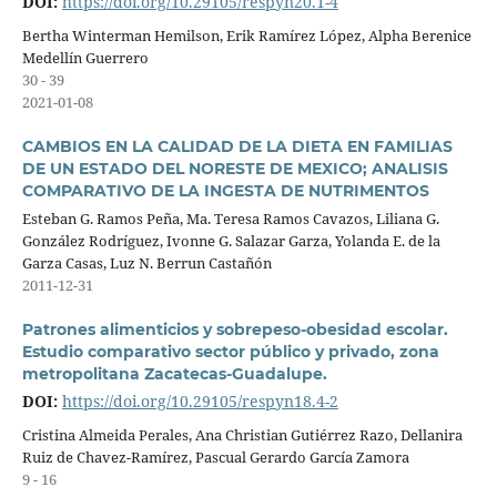
DOI:
https://doi.org/10.29105/respyn20.1-4
Bertha Winterman Hemilson, Erik Ramírez López, Alpha Berenice
Medellín Guerrero
30 - 39
2021-01-08
CAMBIOS EN LA CALIDAD DE LA DIETA EN FAMILIAS
DE UN ESTADO DEL NORESTE DE MEXICO; ANALISIS
COMPARATIVO DE LA INGESTA DE NUTRIMENTOS
Esteban G. Ramos Peña, Ma. Teresa Ramos Cavazos, Liliana G.
González Rodríguez, Ivonne G. Salazar Garza, Yolanda E. de la
Garza Casas, Luz N. Berrun Castañón
2011-12-31
Patrones alimenticios y sobrepeso-obesidad escolar.
Estudio comparativo sector público y privado, zona
metropolitana Zacatecas-Guadalupe.
DOI:
https://doi.org/10.29105/respyn18.4-2
Cristina Almeida Perales, Ana Christian Gutiérrez Razo, Dellanira
Ruiz de Chavez-Ramírez, Pascual Gerardo García Zamora
9 - 16