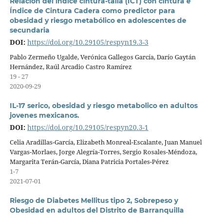
Relación del índice cintura-talla (ICT) con cintura e
Índice de Cintura Cadera como predictor para
obesidad y riesgo metabólico en adolescentes de
secundaria
DOI:
https://doi.org/10.29105/respyn19.3-3
Pablo Zermeño Ugalde, Verónica Gallegos García, Darío Gaytán
Hernández, Raúl Arcadio Castro Ramírez
19 - 27
2020-09-29
IL-17 serico, obesidad y riesgo metabolico en adultos
jovenes mexicanos.
DOI:
https://doi.org/10.29105/respyn20.3-1
Celia Aradillas-García, Elizabeth Monreal-Escalante, Juan Manuel
Vargas-Morlaes, Jorge Alegría-Torres, Sergio Rosales-Méndoza,
Margarita Terán-García, Diana Patricia Portales-Pérez
1-7
2021-07-01
Riesgo de Diabetes Mellitus tipo 2, Sobrepeso y
Obesidad en adultos del Distrito de Barranquilla