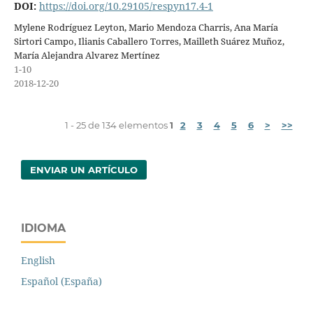
DOI:
https://doi.org/10.29105/respyn17.4-1
Mylene Rodríguez Leyton, Mario Mendoza Charris, Ana María
Sirtori Campo, Ilianis Caballero Torres, Mailleth Suárez Muñoz,
María Alejandra Alvarez Mertínez
1-10
2018-12-20
1 - 25 de 134 elementos
1
2
3
4
5
6
>
>>
ENVIAR UN ARTÍCULO
IDIOMA
English
Español (España)