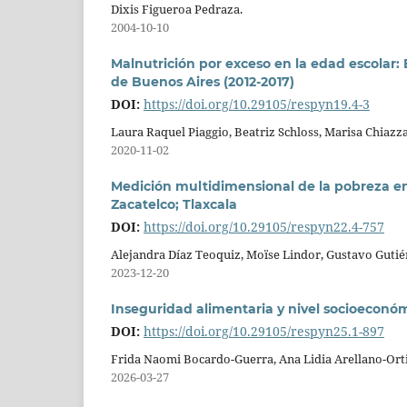
Dixis Figueroa Pedraza.
2004-10-10
Malnutrición por exceso en la edad escolar:
de Buenos Aires (2012-2017)
DOI:
https://doi.org/10.29105/respyn19.4-3
Laura Raquel Piaggio, Beatriz Schloss, Marisa Chiaz
2020-11-02
Medición multidimensional de la pobreza en
Zacatelco; Tlaxcala
DOI:
https://doi.org/10.29105/respyn22.4-757
Alejandra Díaz Teoquiz, Moïse Lindor, Gustavo Guti
2023-12-20
Inseguridad alimentaria y nivel socioeconó
DOI:
https://doi.org/10.29105/respyn25.1-897
Frida Naomi Bocardo-Guerra, Ana Lidia Arellano-Orti
2026-03-27