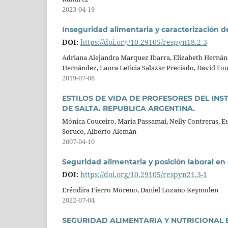
2023-04-19
Inseguridad alimentaria y caracterización d
DOI:
https://doi.org/10.29105/respyn18.2-3
Adriana Alejandra Marquez Ibarra, Elizabeth Hernán
Hernández, Laura Leticia Salazar Preciado, David Fou
2019-07-08
ESTILOS DE VIDA DE PROFESORES DEL IN
DE SALTA. REPUBLICA ARGENTINA.
Mónica Couceiro, María Passamai, Nelly Contreras, Eu
Soruco, Alberto Alemán
2007-04-10
Seguridad alimentaria y posición laboral e
DOI:
https://doi.org/10.29105/respyn21.3-1
Eréndira Fierro Moreno, Daniel Lozano Keymolen
2022-07-04
SEGURIDAD ALIMENTARIA Y NUTRICIONAL 