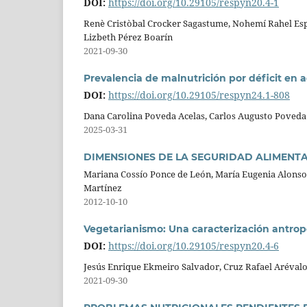
DOI:
https://doi.org/10.29105/respyn20.4-1
Renè Cristòbal Crocker Sagastume, Nohemí Rahel Esp
Lizbeth Pérez Boarín
2021-09-30
Prevalencia de malnutrición por déficit en 
DOI:
https://doi.org/10.29105/respyn24.1-808
Dana Carolina Poveda Acelas, Carlos Augusto Poveda
2025-03-31
DIMENSIONES DE LA SEGURIDAD ALIMENTA
Mariana Cossío Ponce de León, María Eugenia Alonso
Martínez
2012-10-10
Vegetarianismo: Una caracterización antrop
DOI:
https://doi.org/10.29105/respyn20.4-6
Jesús Enrique Ekmeiro Salvador, Cruz Rafael Aréval
2021-09-30