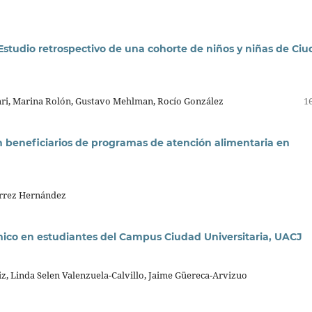
 Estudio retrospectivo de una cohorte de niños y niñas de Ci
zari, Marina Rolón, Gustavo Mehlman, Rocío González
16
 beneficiarios de programas de atención alimentaria en
érrez Hernández
mico en estudiantes del Campus Ciudad Universitaria, UACJ
z, Linda Selen Valenzuela-Calvillo, Jaime Güereca-Arvizuo