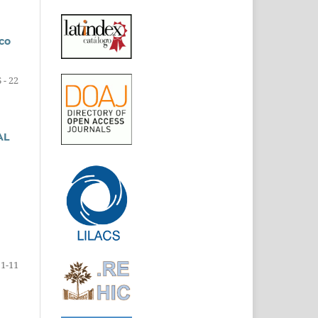
sco
 - 22
AL
1-11