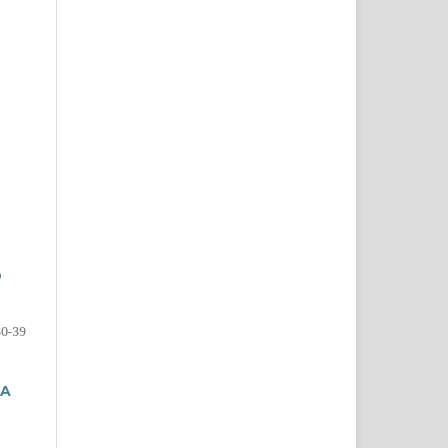
D
30-39
IA