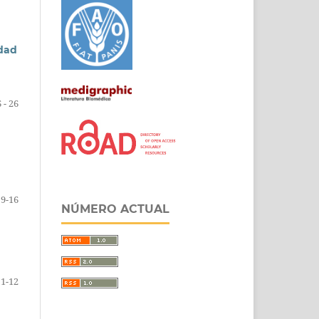
udad
 - 26
9-16
NÚMERO ACTUAL
1-12