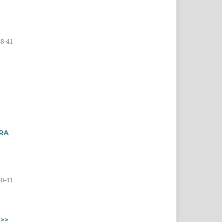
38-41
RA
30-41
>>