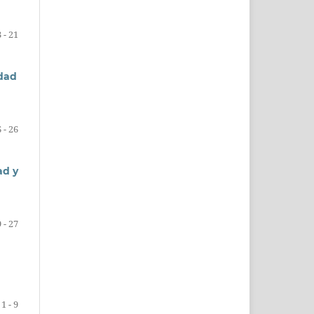
 - 21
udad
 - 26
ad y
 - 27
1 - 9