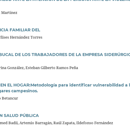
ú Martínez
CIA FAMILIAR DEL
Ulises Hernández Torres
 BUCAL DE LOS TRABAJADORES DE LA EMPRESA SIDERÚRGI
jerina González, Esteban Gilberto Ramos Peña
EL HOGAR:Metodología para identificar vulnerabilidad a 
ogares campesinos.
o Betancur
N SALUD PÚBLICA
amed Badii, Artemio Barragán, Raúl Zapata, Ildefonso Fernández