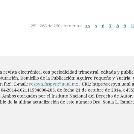
251 - 268 de 268 elementos
<<
<
6
7
8
9
1
a revista electrónica, con periodicidad trimestral, editada y pub
Nutrición. Domicilio de la Publicación: Aguirre Pequeño y Yuriria,
n fax). E-mail:
respyn.faspyn@uanl.mx
, URL: https://respyn.uanl.
. 04-2014-102111594800-203, de fecha 21 de octubre de 2014. e-IS
). Ambos otorgados por el Instituto Nacional del Derecho de Autor.
ble de la última actualización de este número Dra. Sonia L. Ramíre