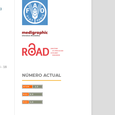
I
8 - 18
NÚMERO ACTUAL