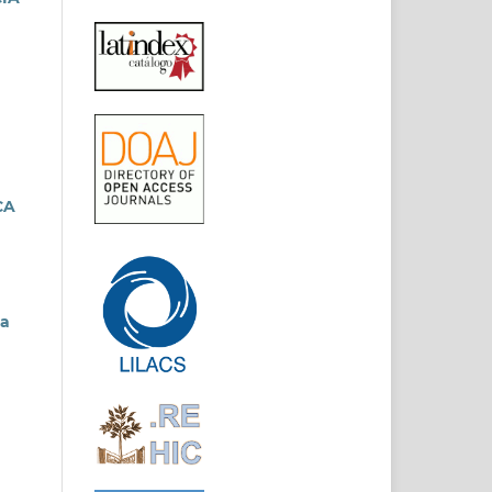
CA
la