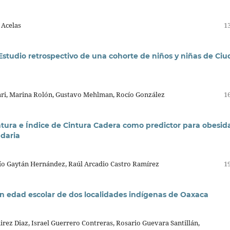
 Acelas
13
 Estudio retrospectivo de una cohorte de niños y niñas de Ci
zari, Marina Rolón, Gustavo Mehlman, Rocío González
16
cintura e Índice de Cintura Cadera como predictor para obesid
ndaria
río Gaytán Hernández, Raúl Arcadio Castro Ramírez
19
en edad escolar de dos localidades indígenas de Oaxaca
rez Diaz, Israel Guerrero Contreras, Rosario Guevara Santillán,