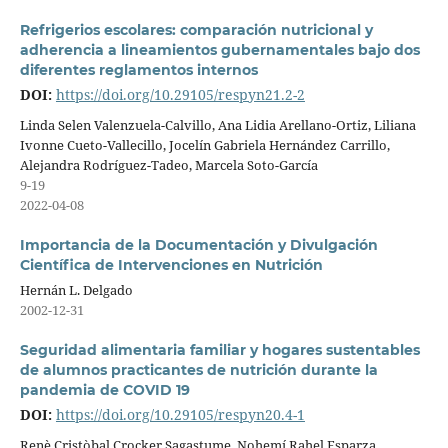
Refrigerios escolares: comparación nutricional y
adherencia a lineamientos gubernamentales bajo dos
diferentes reglamentos internos
DOI:
https://doi.org/10.29105/respyn21.2-2
Linda Selen Valenzuela-Calvillo, Ana Lidia Arellano-Ortiz, Liliana
Ivonne Cueto-Vallecillo, Jocelín Gabriela Hernández Carrillo,
Alejandra Rodríguez-Tadeo, Marcela Soto-García
9-19
2022-04-08
Importancia de la Documentación y Divulgación
Científica de Intervenciones en Nutrición
Hernán L. Delgado
2002-12-31
Seguridad alimentaria familiar y hogares sustentables
de alumnos practicantes de nutrición durante la
pandemia de COVID 19
DOI:
https://doi.org/10.29105/respyn20.4-1
Renè Cristòbal Crocker Sagastume, Nohemí Rahel Esparza