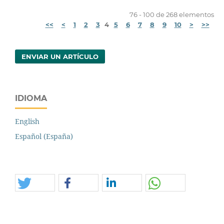
76 - 100 de 268 elementos
<<
<
1
2
3
4
5
6
7
8
9
10
>
>>
ENVIAR UN ARTÍCULO
IDIOMA
English
Español (España)