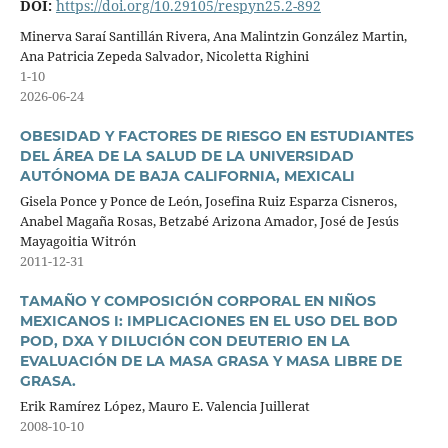
DOI:
https://doi.org/10.29105/respyn25.2-892
Minerva Saraí Santillán Rivera, Ana Malintzin González Martin,
Ana Patricia Zepeda Salvador, Nicoletta Righini
1-10
2026-06-24
OBESIDAD Y FACTORES DE RIESGO EN ESTUDIANTES
DEL ÁREA DE LA SALUD DE LA UNIVERSIDAD
AUTÓNOMA DE BAJA CALIFORNIA, MEXICALI
Gisela Ponce y Ponce de León, Josefina Ruiz Esparza Cisneros,
Anabel Magaña Rosas, Betzabé Arizona Amador, José de Jesús
Mayagoitia Witrón
2011-12-31
TAMAÑO Y COMPOSICIÓN CORPORAL EN NIÑOS
MEXICANOS I: IMPLICACIONES EN EL USO DEL BOD
POD, DXA Y DILUCIÓN CON DEUTERIO EN LA
EVALUACIÓN DE LA MASA GRASA Y MASA LIBRE DE
GRASA.
Erik Ramírez López, Mauro E. Valencia Juillerat
2008-10-10