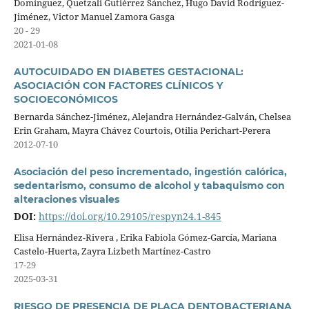
Domínguez, Quetzali Gutiérrez Sánchez, Hugo David Rodríguez-
Jiménez, Victor Manuel Zamora Gasga
20 - 29
2021-01-08
AUTOCUIDADO EN DIABETES GESTACIONAL:
ASOCIACIÓN CON FACTORES CLÍNICOS Y
SOCIOECONÓMICOS
Bernarda Sánchez-Jiménez, Alejandra Hernández-Galván, Chelsea
Erin Graham, Mayra Chávez Courtois, Otilia Perichart-Perera
2012-07-10
Asociación del peso incrementado, ingestión calórica,
sedentarismo, consumo de alcohol y tabaquismo con
alteraciones visuales
DOI:
https://doi.org/10.29105/respyn24.1-845
Elisa Hernández-Rivera , Erika Fabiola Gómez-García, Mariana
Castelo-Huerta, Zayra Lizbeth Martínez-Castro
17-29
2025-03-31
RIESGO DE PRESENCIA DE PLACA DENTOBACTERIANA