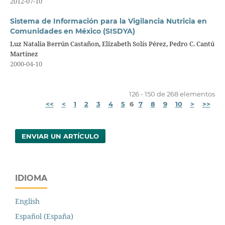
2012-07-10
Sistema de Información para la Vigilancia Nutricia en
Comunidades en México (SISDYA)
Luz Natalia Berrún Castañon, Elizabeth Solís Pérez, Pedro C. Cantú
Martínez
2000-04-10
126 - 150 de 268 elementos
<<
<
1
2
3
4
5
6
7
8
9
10
>
>>
ENVIAR UN ARTÍCULO
IDIOMA
English
Español (España)