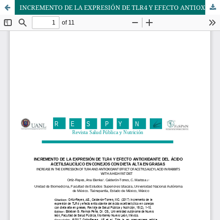
INCREMENTO DE LA EXPRESIÓN DE TLR4 Y EFECTO ANTIOXIDANTE DEL ÁCIDO ACETILSALICÍLICO EN CONEJOS CON DIETA ALTA EN GRASAS