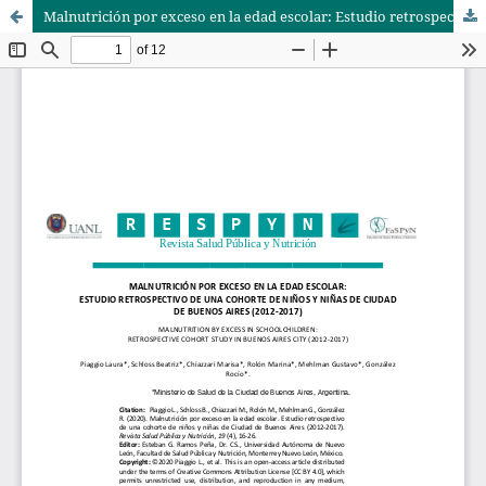
Malnutrición por exceso en la edad escolar: Estudio retrospectivo de una cohorte de niños y niñas de Ciudad de Buenos Aires (2012-2017)