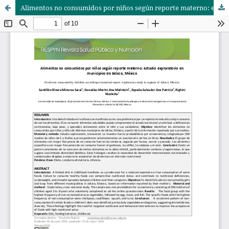
Alimentos no consumidos por niños según reporte materno: estudio exploratorio en municipios de Jalisco, México