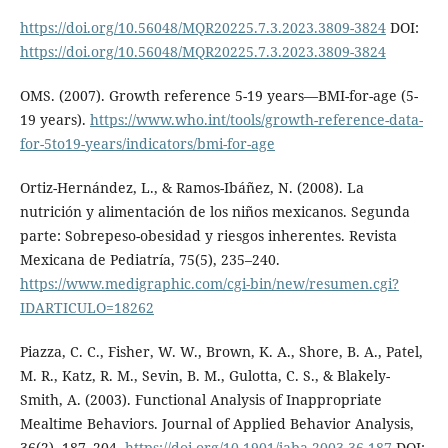
https://doi.org/10.56048/MQR20225.7.3.2023.3809-3824
DOI:
https://doi.org/10.56048/MQR20225.7.3.2023.3809-3824
OMS. (2007). Growth reference 5-19 years—BMI-for-age (5-
19 years).
https://www.who.int/tools/growth-reference-data-
for-5to19-years/indicators/bmi-for-age
Ortiz-Hernández, L., & Ramos-Ibáñez, N. (2008). La
nutrición y alimentación de los niños mexicanos. Segunda
parte: Sobrepeso-obesidad y riesgos inherentes. Revista
Mexicana de Pediatría, 75(5), 235–240.
https://www.medigraphic.com/cgi-bin/new/resumen.cgi?
IDARTICULO=18262
Piazza, C. C., Fisher, W. W., Brown, K. A., Shore, B. A., Patel,
M. R., Katz, R. M., Sevin, B. M., Gulotta, C. S., & Blakely-
Smith, A. (2003). Functional Analysis of Inappropriate
Mealtime Behaviors. Journal of Applied Behavior Analysis,
36(2), 187–204.
https://doi.org/10.1901/jaba.2003.36-187
DOI: