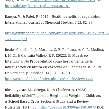
https://doi.org/10.1901/jaba.2003.36-187
Ramya, V., & Patel, P. (2019). Health benefits of vegetables.
International Journal of Chemical Studies, 7(2), 82–87.
https://www.chemijournal.com/archives/2019/vol7issue2/PartB/7
1-215-320.pdf
Reales Chacón, L. J., Morales, G. E. R., Luna, A. C. P., Medina,
J. H. C., & Cantuña-Vallejo, P. F. (2022). El Muestreo
Intencional No Probabilístico como herramienta de la
investigación científica en carreras de Ciencias de la Salud.
Universidad y Sociedad, 14(S5), 681-691.
https://rus.ucf.edu.cu/index.php/rus/article/view/3338
Rios-Leyvraz, M., Ortega, N., & Chiolero, A. (2023).
Reliability of Self-Reported Height and Weight in Children:
A School-Based Cross-Sectional Study and a Review.
Nutrients, 15(1), 75.
https://doi.org/10.3390/nu15010075
DOI: