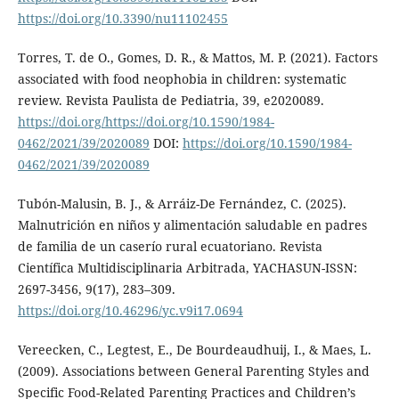
https://doi.org/10.3390/nu11102455
Torres, T. de O., Gomes, D. R., & Mattos, M. P. (2021). Factors
associated with food neophobia in children: systematic
review. Revista Paulista de Pediatria, 39, e2020089.
https://doi.org/https://doi.org/10.1590/1984-
0462/2021/39/2020089
DOI:
https://doi.org/10.1590/1984-
0462/2021/39/2020089
Tubón-Malusin, B. J., & Arráiz-De Fernández, C. (2025).
Malnutrición en niños y alimentación saludable en padres
de familia de un caserío rural ecuatoriano. Revista
Científica Multidisciplinaria Arbitrada, YACHASUN-ISSN:
2697-3456, 9(17), 283–309.
https://doi.org/10.46296/yc.v9i17.0694
Vereecken, C., Legtest, E., De Bourdeaudhuij, I., & Maes, L.
(2009). Associations between General Parenting Styles and
Specific Food-Related Parenting Practices and Children’s