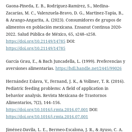
Gaona-Pineda, E. B., Rodríguez-Ramírez, S., Medina-
Zacarías, M. C., Valenzuela-Bravo, D. G., Martinez-Tapia, B.,
& Arango-Angarita, A. (2023). Consumidores de grupos de
alimentos en población mexicana. Ensanut Continua 2020-
2022. Salud Pública de México, 65, s248–s258.
https://doi.org/10.21149/14785
DOI:
https://doi.org/10.21149/14785
García Grau, E., & Bach Juncadella, L. (1999). Preferencias y
aversiones alimentarias.
https://hdl.handle.net/2445/99026
Hernández Eslava, V., Fernand, J. K., & Vollmer, T. R. (2016).
Pediatric feeding problems: A field of application in
behavior analysis. Revista Mexicana de Trastornos
Alimentarios, 7(2), 144–156.
https://doi.org/10.1016/j.rmta.2016.07.001
DOI:
https://doi.org/10.1016/j.rmta.2016.07.001
Jiménez-Davila, L. E., Bermeo-Escalona, J. R., & Ayuso, C. A.