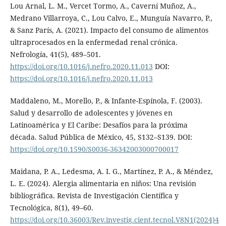
Lou Arnal, L. M., Vercet Tormo, A., Caverní Muñoz, A.,
Medrano Villarroya, C., Lou Calvo, E., Munguía Navarro, P.,
& Sanz París, A. (2021). Impacto del consumo de alimentos
ultraprocesados en la enfermedad renal crónica.
Nefrología, 41(5), 489–501.
https://doi.org/10.1016/j.nefro.2020.11.013
DOI:
https://doi.org/10.1016/j.nefro.2020.11.013
Maddaleno, M., Morello, P., & Infante-Espínola, F. (2003).
Salud y desarrollo de adolescentes y jóvenes en
Latinoamérica y El Caribe: Desafíos para la próxima
década. Salud Pública de México, 45, S132–S139. DOI:
https://doi.org/10.1590/S0036-36342003000700017
Maidana, P. A., Ledesma, A. I. G., Martínez, P. A., & Méndez,
L. E. (2024). Alergia alimentaria en niños: Una revisión
bibliográfica. Revista de Investigación Científica y
Tecnológica, 8(1), 49–60.
https://doi.org/10.36003/Rev.investig.cient.tecnol.V8N1(2024)4