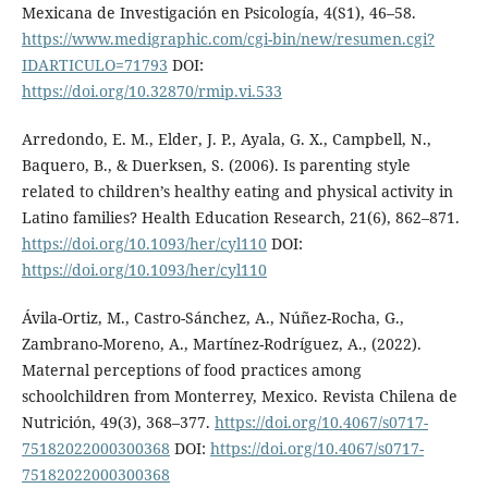
Mexicana de Investigación en Psicología, 4(S1), 46–58.
https://www.medigraphic.com/cgi-bin/new/resumen.cgi?
IDARTICULO=71793
DOI:
https://doi.org/10.32870/rmip.vi.533
Arredondo, E. M., Elder, J. P., Ayala, G. X., Campbell, N.,
Baquero, B., & Duerksen, S. (2006). Is parenting style
related to children’s healthy eating and physical activity in
Latino families? Health Education Research, 21(6), 862–871.
https://doi.org/10.1093/her/cyl110
DOI:
https://doi.org/10.1093/her/cyl110
Ávila-Ortiz, M., Castro-Sánchez, A., Núñez-Rocha, G.,
Zambrano-Moreno, A., Martínez-Rodríguez, A., (2022).
Maternal perceptions of food practices among
schoolchildren from Monterrey, Mexico. Revista Chilena de
Nutrición, 49(3), 368–377.
https://doi.org/10.4067/s0717-
75182022000300368
DOI:
https://doi.org/10.4067/s0717-
75182022000300368