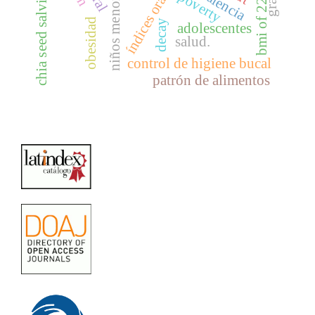
chia seed salvia hispanica l
índices orales
poverty
bmi of 22
obesidad
decay
adolescentes
salud.
control de higiene bucal
patrón de alimentos