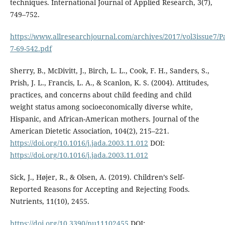
techniques. International Journal of Applied Research, 3(7),
749–752.
https://www.allresearchjournal.com/archives/2017/vol3issue7/P
7-69-542.pdf
Sherry, B., McDivitt, J., Birch, L. L., Cook, F. H., Sanders, S.,
Prish, J. L., Francis, L. A., & Scanlon, K. S. (2004). Attitudes,
practices, and concerns about child feeding and child
weight status among socioeconomically diverse white,
Hispanic, and African-American mothers. Journal of the
American Dietetic Association, 104(2), 215–221.
https://doi.org/10.1016/j.jada.2003.11.012
DOI:
https://doi.org/10.1016/j.jada.2003.11.012
Sick, J., Højer, R., & Olsen, A. (2019). Children’s Self-
Reported Reasons for Accepting and Rejecting Foods.
Nutrients, 11(10), 2455.
https://doi.org/10.3390/nu11102455
DOI: