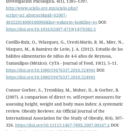
Investigación Psicológica, 4(1), 1385–1397.
http://www.scielo.org.mx/scielo.php?
script=sci_abstract&pid=S2007-
48322014000100006&lng=es&nrm=iso&tlng=es
DOI:
https://doi.org/10.1016/S2007-4719(14)70382-5
Castillo-Ruiz, O., Velazquez, G., Uresti-Marín, R. M., Mier, N.,
Vázquez, M., & Ramírez de León, J. A. (2012). Estudio de los
hábitos alimentarios de niños de 4-6 años de Reynosa,
Tamaulipas (México). CyTA - Journal of Food, 10(1), 5–11.
https://doi.org/10.1080/19476337.2010.524941
DOI:
https://doi.org/10.1080/19476337.2010.524941
Connor Gorber, S., Tremblay, M., Moher, D., & Gorber, B.
(2007). A comparison of direct vs. self-report measures for
assessing height, weight and body mass index: A systematic
review. Obesity Reviews: An Official Journal of the
International Association for the Study of Obesity, 8(4), 307–
326.
https://doi.org/10.1111/j.1467-789X.2007.00347.x
DOI: