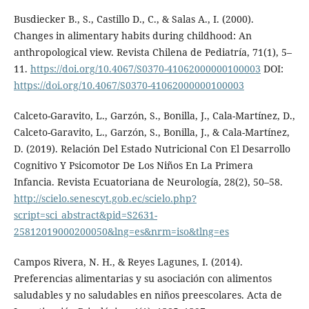
Busdiecker B., S., Castillo D., C., & Salas A., I. (2000).
Changes in alimentary habits during childhood: An
anthropological view. Revista Chilena de Pediatría, 71(1), 5–
11.
https://doi.org/10.4067/S0370-41062000000100003
DOI:
https://doi.org/10.4067/S0370-41062000000100003
Calceto-Garavito, L., Garzón, S., Bonilla, J., Cala-Martínez, D.,
Calceto-Garavito, L., Garzón, S., Bonilla, J., & Cala-Martínez,
D. (2019). Relación Del Estado Nutricional Con El Desarrollo
Cognitivo Y Psicomotor De Los Niños En La Primera
Infancia. Revista Ecuatoriana de Neurología, 28(2), 50–58.
http://scielo.senescyt.gob.ec/scielo.php?
script=sci_abstract&pid=S2631-
25812019000200050&lng=es&nrm=iso&tlng=es
Campos Rivera, N. H., & Reyes Lagunes, I. (2014).
Preferencias alimentarias y su asociación con alimentos
saludables y no saludables en niños preescolares. Acta de