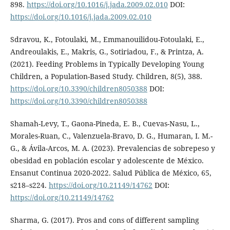
898.
https://doi.org/10.1016/j.jada.2009.02.010
DOI:
https://doi.org/10.1016/j.jada.2009.02.010
Sdravou, K., Fotoulaki, M., Emmanouilidou-Fotoulaki, E.,
Andreoulakis, E., Makris, G., Sotiriadou, F., & Printza, A.
(2021). Feeding Problems in Typically Developing Young
Children, a Population-Based Study. Children, 8(5), 388.
https://doi.org/10.3390/children8050388
DOI:
https://doi.org/10.3390/children8050388
Shamah-Levy, T., Gaona-Pineda, E. B., Cuevas-Nasu, L.,
Morales-Ruan, C., Valenzuela-Bravo, D. G., Humaran, I. M.-
G., & Ávila-Arcos, M. A. (2023). Prevalencias de sobrepeso y
obesidad en población escolar y adolescente de México.
Ensanut Continua 2020-2022. Salud Pública de México, 65,
s218–s224.
https://doi.org/10.21149/14762
DOI:
https://doi.org/10.21149/14762
Sharma, G. (2017). Pros and cons of different sampling