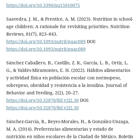
https://doi.org/10.3390/nu15010075
Saavedra, J. M., & Prentice, A. M. (2023). Nutrition in school-
age children: A rationale for revisiting priorities. Nutrition
Reviews, 81(7), 823–843.
https://doi.org/10.1093/nutrit/nuac089
DOI:
https://doi.org/10.1093/nutrit/nuac089
Sánchez Caballero, B., Castillo, Z. R., García, L. B., Ortiz, L.
G., & Valdés-Miramontes, E. H. (2022). Hábitos alimentarios
y actividad física en población escolar con normopeso,
sobrepeso, obesidad y resistencia a la insulina. Journal of
Behavior and Feeding, 2(2), 20–27.
https://doi.org/10.32870/jbf.v2i2.30
DOI:
https://doi.org/10.32870/jbf.v2i2.30
Sánchez-García, R., Reyes-Morales, H., & González-Unzaga,
M. A. (2014). Preferencias alimentarias y estado de
nutrición en niños escolares de la Ciudad de México. Boletín