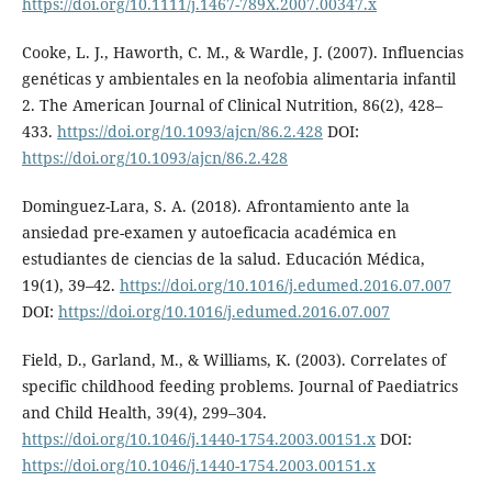
https://doi.org/10.1111/j.1467-789X.2007.00347.x
Cooke, L. J., Haworth, C. M., & Wardle, J. (2007). Influencias
genéticas y ambientales en la neofobia alimentaria infantil
2. The American Journal of Clinical Nutrition, 86(2), 428–
433.
https://doi.org/10.1093/ajcn/86.2.428
DOI:
https://doi.org/10.1093/ajcn/86.2.428
Dominguez-Lara, S. A. (2018). Afrontamiento ante la
ansiedad pre-examen y autoeficacia académica en
estudiantes de ciencias de la salud. Educación Médica,
19(1), 39–42.
https://doi.org/10.1016/j.edumed.2016.07.007
DOI:
https://doi.org/10.1016/j.edumed.2016.07.007
Field, D., Garland, M., & Williams, K. (2003). Correlates of
specific childhood feeding problems. Journal of Paediatrics
and Child Health, 39(4), 299–304.
https://doi.org/10.1046/j.1440-1754.2003.00151.x
DOI:
https://doi.org/10.1046/j.1440-1754.2003.00151.x