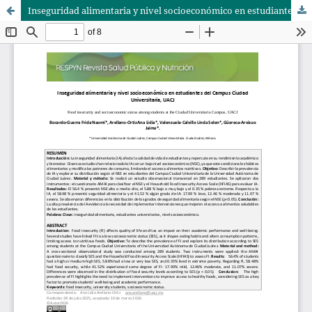
Inseguridad alimentaria y nivel socioeconómico en estudiantes del Campus Ciudad Universitaria, UACJ