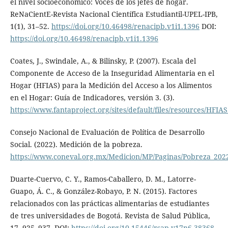
el nivel socioeconómico: Voces de los jefes de hogar.
ReNaCientE-Revista Nacional Científica Estudiantil-UPEL-IPB,
1(1), 31–52.
https://doi.org/10.46498/renacipb.v1i1.1396
DOI:
https://doi.org/10.46498/renacipb.v1i1.1396
Coates, J., Swindale, A., & Bilinsky, P. (2007). Escala del
Componente de Acceso de la Inseguridad Alimentaria en el
Hogar (HFIAS) para la Medición del Acceso a los Alimentos
en el Hogar: Guía de Indicadores, versión 3. (3).
https://www.fantaproject.org/sites/default/files/resources/HFIA
Consejo Nacional de Evaluación de Política de Desarrollo
Social. (2022). Medición de la pobreza.
https://www.coneval.org.mx/Medicion/MP/Paginas/Pobreza_202
Duarte-Cuervo, C. Y., Ramos-Caballero, D. M., Latorre-
Guapo, Á. C., & González-Robayo, P. N. (2015). Factores
relacionados con las prácticas alimentarias de estudiantes
de tres universidades de Bogotá. Revista de Salud Pública,
17, 925–937. DOI:
https://doi.org/10.15446/rsap.v17n6.38368