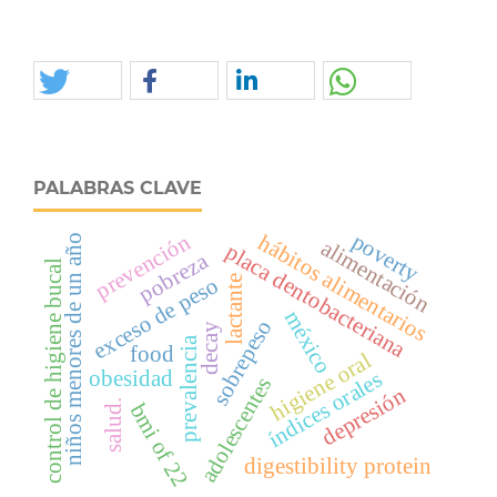
PALABRAS CLAVE
poverty
prevención
hábitos alimentarios
niños menores de un año
alimentación
placa dentobacteriana
pobreza
control de higiene bucal
exceso de peso
lactante
méxico
sobrepeso
decay
prevalencia
food
higiene oral
obesidad
índices orales
adolescentes
depresión
salud.
bmi of 22
digestibility protein