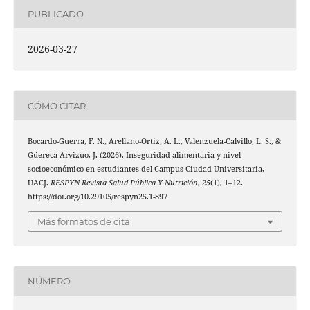
PUBLICADO
2026-03-27
CÓMO CITAR
Bocardo-Guerra, F. N., Arellano-Ortiz, A. L., Valenzuela-Calvillo, L. S., &
Güereca-Arvizuo, J. (2026). Inseguridad alimentaria y nivel
socioeconómico en estudiantes del Campus Ciudad Universitaria,
UACJ.
RESPYN Revista Salud Pública Y Nutrición
,
25
(1), 1–12.
https://doi.org/10.29105/respyn25.1-897
Más formatos de cita
NÚMERO