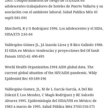
2003. Comportamientos de riesgo de ITS/SIDA en
adolescentes trabajadores de hoteles de Puerto Vallarta y su
asociación con el ambiente laboral. Salud Publica Méx 45
supl1:S81-S91
Marchetti, R y G Rodríguez 1996. Los adolescentes y el SIDA.
SIDA/ETS 2:61-64
Valdespino Gómez JL, JA Izazola Licea y B Rico Galindo 1988.
El SIDA en México: tendencias y proyecciones Bol Of Sanit
Panam 105(5-6): 490-495
World Health Organization.1994 AIDS global data. The
current global situation of the HIV/AIDS pandemic. Wkly
Epidemiol Rec 69:189-196
Valdespino Gomez, JL, M de L García García, A Del Río
Zolezzi E Loo Mendez, C Magis Rodríguez y RE Salcedo
Alvarez 1995. Epidemiologia del SIDA/VIH en México; de
1983 a marzo de 1995. Salud Pública Méx 37(6):556-571