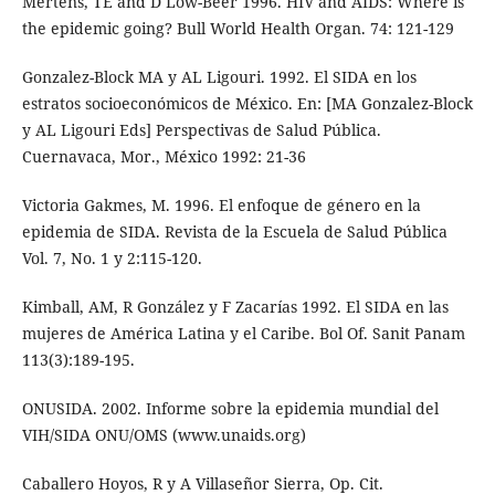
Mertens, TE and D Low-Beer 1996. HIV and AIDS: Where is
the epidemic going? Bull World Health Organ. 74: 121-129
Gonzalez-Block MA y AL Ligouri. 1992. El SIDA en los
estratos socioeconómicos de México. En: [MA Gonzalez-Block
y AL Ligouri Eds] Perspectivas de Salud Pública.
Cuernavaca, Mor., México 1992: 21-36
Victoria Gakmes, M. 1996. El enfoque de género en la
epidemia de SIDA. Revista de la Escuela de Salud Pública
Vol. 7, No. 1 y 2:115-120.
Kimball, AM, R González y F Zacarías 1992. El SIDA en las
mujeres de América Latina y el Caribe. Bol Of. Sanit Panam
113(3):189-195.
ONUSIDA. 2002. Informe sobre la epidemia mundial del
VIH/SIDA ONU/OMS (www.unaids.org)
Caballero Hoyos, R y A Villaseñor Sierra, Op. Cit.