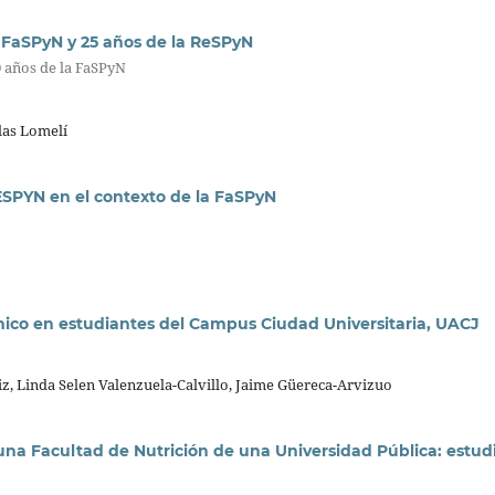
la FaSPyN y 25 años de la ReSPyN
 años de la FaSPyN
las Lomelí
RESPYN en el contexto de la FaSPyN
mico en estudiantes del Campus Ciudad Universitaria, UACJ
z, Linda Selen Valenzuela-Calvillo, Jaime Güereca-Arvizuo
una Facultad de Nutrición de una Universidad Pública: estud