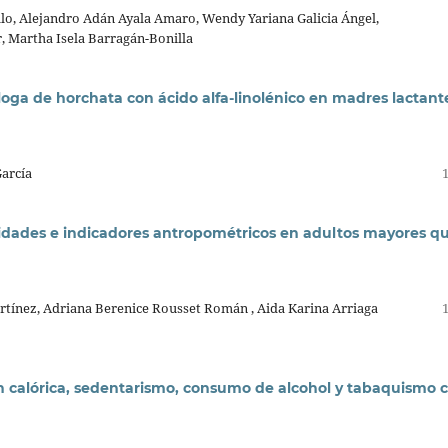
llo, Alejandro Adán Ayala Amaro, Wendy Yariana Galicia Ángel,
, Martha Isela Barragán-Bonilla
ga de horchata con ácido alfa-linolénico en madres lactant
arcía
lidades e indicadores antropométricos en adultos mayores q
rtínez, Adriana Berenice Rousset Román , Aida Karina Arriaga
n calórica, sedentarismo, consumo de alcohol y tabaquismo 