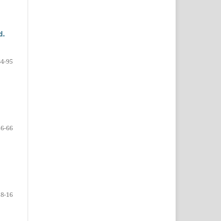
d.
84-95
56-66
8-16