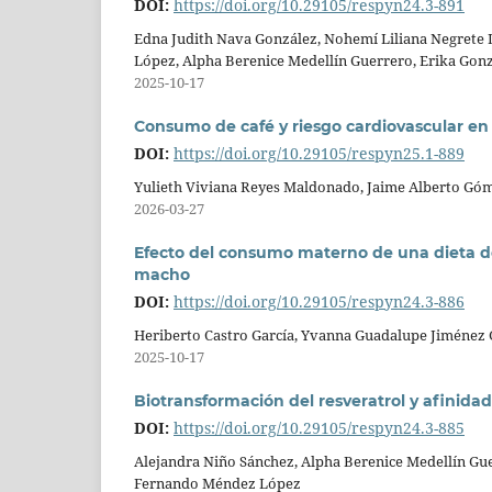
DOI:
https://doi.org/10.29105/respyn24.3-891
Edna Judith Nava González, Nohemí Liliana Negrete
López, Alpha Berenice Medellín Guerrero, Erika Gon
2025-10-17
Consumo de café y riesgo cardiovascular en 
DOI:
https://doi.org/10.29105/respyn25.1-889
Yulieth Viviana Reyes Maldonado, Jaime Alberto Góme
2026-03-27
Efecto del consumo materno de una dieta de 
macho
DOI:
https://doi.org/10.29105/respyn24.3-886
Heriberto Castro García, Yvanna Guadalupe Jiménez G
2025-10-17
Biotransformación del resveratrol y afinidad 
DOI:
https://doi.org/10.29105/respyn24.3-885
Alejandra Niño Sánchez, Alpha Berenice Medellín Gue
Fernando Méndez López