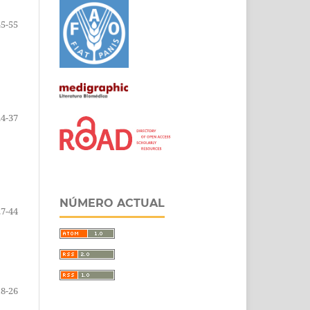
45-55
24-37
NÚMERO ACTUAL
27-44
18-26