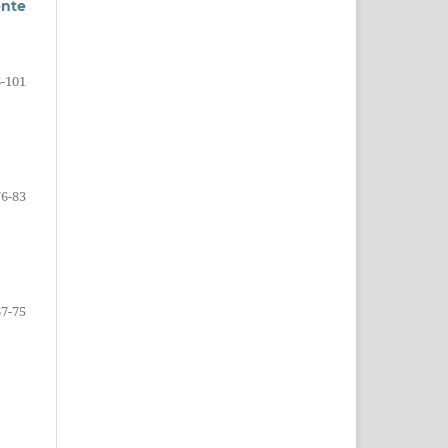
ente
-101
76-83
67-75