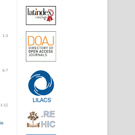
1-3
6-7
1-12
io