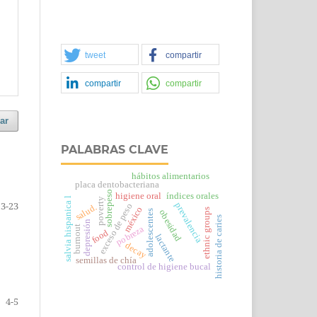
tweet
compartir
compartir
compartir
ar
PALABRAS CLAVE
hábitos alimentarios
placa dentobacteriana
sobrepeso
higiene oral
índices orales
salvia hispanica l
poverty
13-23
prevalencia
exceso de peso
salud.
méxico
ethnic groups
obesidad
adolescentes
historia de caries
depresión
burnout
pobreza
food
lactante
decay
semillas de chía
control de higiene bucal
4-5