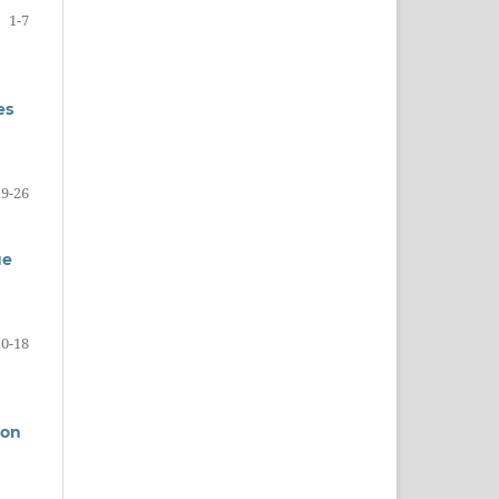
1-7
es
19-26
ue
10-18
con