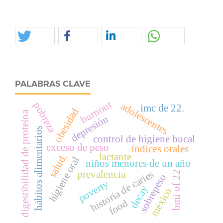
PALABRAS CLAVE
burnout
pobreza
adolescentes
imc de 22.
obesidad
digestibilidad de proteína
depresión
hábitos alimentarios
control de higiene bucal
exceso de peso
índices orales
lactante
salud.
higiene oral
niños menores de un año
historia de caries
prevalencia
bmi of 22
sobrepeso
poverty
decay
méxico
food