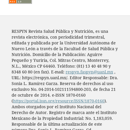
RESPYN Revista Salud Pública y Nutrición, es una
revista electrónica, con periodicidad trimestral,
editada y publicada por la Universidad Autónoma de
Nuevo León a través de la Facultad de Salud Pública y
Nutrición. Domicilio de la Publicación: Aguirre
Pequeño y Yuriria, Col. Mitras Centro, Monterrey,
N.L., México CP 64460. Teléfono: (81) 13 40 48 90 y
8348 60 80 (en fax). E-mail:
respyn.faspyn@uanl.mx
,
URL: https://respyn.uanl.mx/. Editor Responsable: Dra.
Sonia L. Ramírez Garza. Reserva de derechos al uso
exclusivo No. 04-2014-102111594800-203, de fecha 21
de octubre de 2014. e-ISSN 1870-0160
(
https://portal.issn.org/resource/ISSN/1870-0160
).
Ambos otorgados por el Instituto Nacional del
Derecho de Autor. Registro de marca ante el Instituto
Mexicano de la Propiedad Industrial: No. 1,183,059.
Responsable de la última actualización de este
número Dra. Sonia L. Ramírez Garza, Cd.