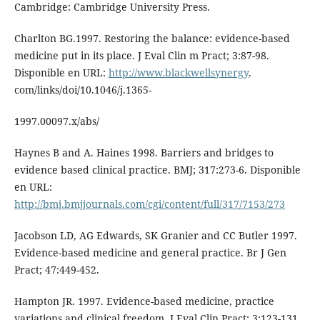
Cambridge: Cambridge University Press.
Charlton BG.1997. Restoring the balance: evidence-based
medicine put in its place. J Eval Clin m Pract; 3:87-98.
Disponible en URL:
http://www.blackwellsynergy
.
com/links/doi/10.1046/j.1365-
1997.00097.x/abs/
Haynes B and A. Haines 1998. Barriers and bridges to
evidence based clinical practice. BMJ; 317:273-6. Disponible
en URL:
http://bmj.bmjjournals.com/cgi/content/full/317/7153/273
Jacobson LD, AG Edwards, SK Granier and CC Butler 1997.
Evidence-based medicine and general practice. Br J Gen
Pract; 47:449-452.
Hampton JR. 1997. Evidence-based medicine, practice
variations and clinical freedom. J Eval Clin Pract; 3:123-131.