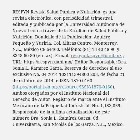
RESPYN Revista Salud Pública y Nutrición, es una
revista electrónica, con periodicidad trimestral,
editada y publicada por la Universidad Autónoma de
Nuevo León a través de la Facultad de Salud Pública y
Nutrición. Domicilio de la Publicación: Aguirre
Pequeño y Yuriria, Col. Mitras Centro, Monterrey,
N.L., México CP 64460. Teléfono: (81) 13 40 48 90 y
8348 60 80 (en fax). E-mail:
respyn.faspyn@uanl.mx
,
URL: https://respyn.uanl.mx/. Editor Responsable: Dra.
Sonia L. Ramírez Garza. Reserva de derechos al uso
exclusivo No. 04-2014-102111594800-203, de fecha 21
de octubre de 2014. e-ISSN 1870-0160
(
https://portal.issn.org/resource/ISSN/1870-0160
).
Ambos otorgados por el Instituto Nacional del
Derecho de Autor. Registro de marca ante el Instituto
Mexicano de la Propiedad Industrial: No. 1,183,059.
Responsable de la última actualización de este
número Dra. Sonia L. Ramírez Garza, Cd.
Universitaria, San Nicolás de los Garza, N.L., México.