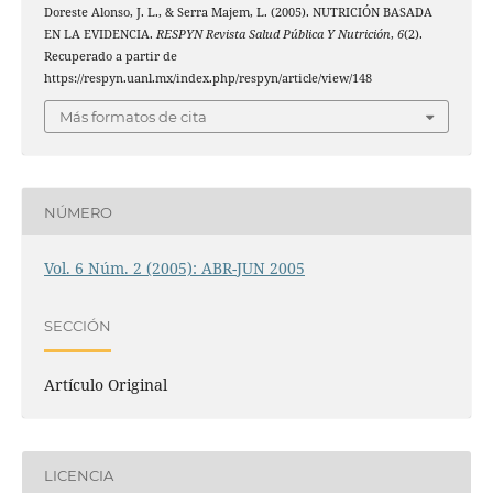
Doreste Alonso, J. L., & Serra Majem, L. (2005). NUTRICIÓN BASADA
EN LA EVIDENCIA.
RESPYN Revista Salud Pública Y Nutrición
,
6
(2).
Recuperado a partir de
https://respyn.uanl.mx/index.php/respyn/article/view/148
Más formatos de cita
NÚMERO
Vol. 6 Núm. 2 (2005): ABR-JUN 2005
SECCIÓN
Artículo Original
LICENCIA