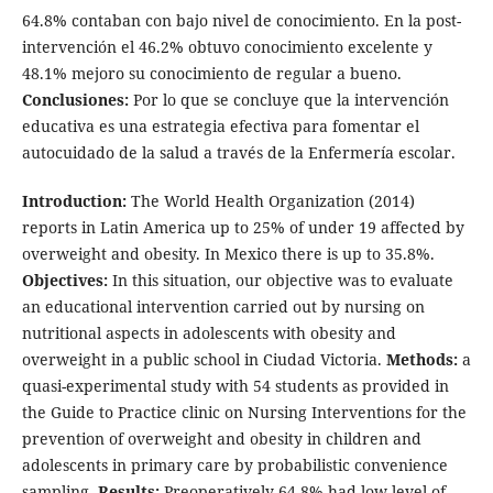
64.8% contaban con bajo nivel de conocimiento. En la post-
intervención el 46.2% obtuvo conocimiento excelente y
48.1% mejoro su conocimiento de regular a bueno.
Conclusiones:
Por lo que se concluye que la intervención
educativa es una estrategia efectiva para fomentar el
autocuidado de la salud a través de la Enfermería escolar.
Introduction:
The World Health Organization (2014)
reports in Latin America up to 25% of under 19 affected by
overweight and obesity. In Mexico there is up to 35.8%.
Objectives:
In this situation, our objective was to evaluate
an educational intervention carried out by nursing on
nutritional aspects in adolescents with obesity and
overweight in a public school in Ciudad Victoria.
Methods:
a
quasi-experimental study with 54 students as provided in
the Guide to Practice clinic on Nursing Interventions for the
prevention of overweight and obesity in children and
adolescents in primary care by probabilistic convenience
sampling.
Results:
Preoperatively 64.8% had low level of