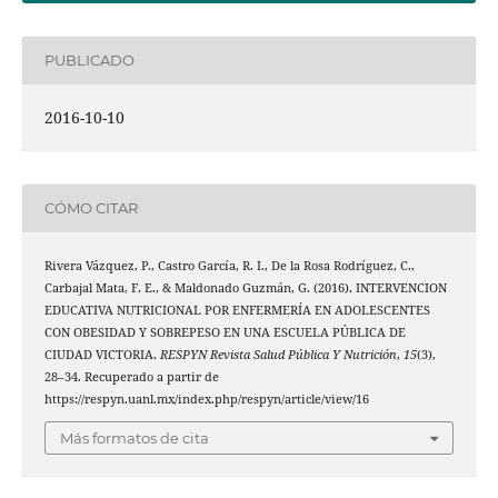
PUBLICADO
2016-10-10
CÓMO CITAR
Rivera Vázquez, P., Castro García, R. I., De la Rosa Rodríguez, C.,
Carbajal Mata, F. E., & Maldonado Guzmán, G. (2016). INTERVENCION
EDUCATIVA NUTRICIONAL POR ENFERMERÍA EN ADOLESCENTES
CON OBESIDAD Y SOBREPESO EN UNA ESCUELA PÚBLICA DE
CIUDAD VICTORIA.
RESPYN Revista Salud Pública Y Nutrición
,
15
(3),
28–34. Recuperado a partir de
https://respyn.uanl.mx/index.php/respyn/article/view/16
Más formatos de cita