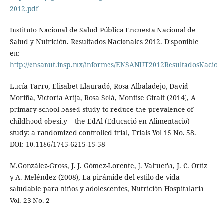
2012.pdf
Instituto Nacional de Salud Pública Encuesta Nacional de
Salud y Nutrición. Resultados Nacionales 2012. Disponible
en:
http://ensanut.insp.mx/informes/ENSANUT2012ResultadosNacio
Lucía Tarro, Elisabet Llauradó, Rosa Albaladejo, David
Moriña, Victoria Arija, Rosa Solá, Montise Giralt (2014), A
primary-school-based study to reduce the prevalence of
childhood obesity – the EdAl (Educació en Alimentació)
study: a randomized controlled trial, Trials Vol 15 No. 58.
DOI: 10.1186/1745-6215-15-58
M.González-Gross, J. J. Gómez-Lorente, J. Valtueña, J. C. Ortiz
y A. Meléndez (2008), La pirámide del estilo de vida
saludable para niños y adolescentes, Nutrición Hospitalaria
Vol. 23 No. 2