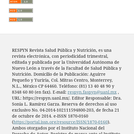
RESPYN Revista Salud Pública y Nutrición, es una
revista electrónica, con periodicidad trimestral,
editada y publicada por la Universidad Autónoma de
Nuevo León a través de la Facultad de Salud Pública y
Nutrición. Domicilio de la Publicación: Aguirre
Pequeño y Yuriria, Col. Mitras Centro, Monterrey,
N.L., México CP 64460. Teléfono: (81) 13 40 48 90 y
8348 60 80 (en fax). E-mail:
respyn.faspyn@uanl.mx
,
URL: https://respyn.uanl.mx/. Editor Responsable: Dra.
Sonia L. Ramírez Garza. Reserva de derechos al uso
exclusivo No. 04-2014-102111594800-203, de fecha 21
de octubre de 2014. e-ISSN 1870-0160
(
https://portal.issn.org/resource/ISSN/1870-0160
).
Ambos otorgados por el Instituto Nacional del
Derecho de Autor. Registro de marca ante el Instituto