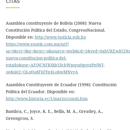
CITAS
Asamblea constituyente de Bolivia (2008): Nueva
Constitución Política del Estado, CongresoNacional.
Disponible en:
http://www.justicia.gob.bo
https://www.google.com.mx/url?
sa=t&rct=j&q=&esrc=s&source=web&cd=1&ved=0ahUKEwiG5
nueva-constitucion-politica-del-
estado&usg=AFQjCNFKtkb1ljcbWpqsu0psyzPnjWJ-
og&sig2=OLotjodF6FFq4LobwMNvyA
Asamblea Constituyente de Ecuador (1998): Constitución
Política del Ecuador. Disponible en:
http://www.historia.ec/1/marzo/consti.htm
Bambra, C., Joyce, K. E., Bellis, M. A., Greatley, A.,
Greengross, S.