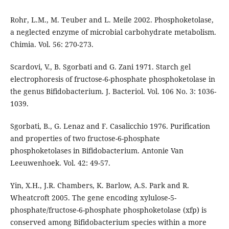
Rohr, L.M., M. Teuber and L. Meile 2002. Phosphoketolase,
a neglected enzyme of microbial carbohydrate metabolism.
Chimia. Vol. 56: 270-273.
Scardovi, V., B. Sgorbati and G. Zani 1971. Starch gel
electrophoresis of fructose-6-phosphate phosphoketolase in
the genus Bifidobacterium. J. Bacteriol. Vol. 106 No. 3: 1036-
1039.
Sgorbati, B., G. Lenaz and F. Casalicchio 1976. Purification
and properties of two fructose-6-phosphate
phosphoketolases in Bifidobacterium. Antonie Van
Leeuwenhoek. Vol. 42: 49-57.
Yin, X.H., J.R. Chambers, K. Barlow, A.S. Park and R.
Wheatcroft 2005. The gene encoding xylulose-5-
phosphate/fructose-6-phosphate phosphoketolase (xfp) is
conserved among Bifidobacterium species within a more