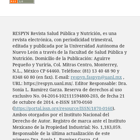
RESPYN Revista Salud Pública y Nutrición, es una
revista electrónica, con periodicidad trimestral,
editada y publicada por la Universidad Autónoma de
Nuevo León a través de la Facultad de Salud Pública y
Nutrición. Domicilio de la Publicación: Aguirre
Pequeño y Yuriria, Col. Mitras Centro, Monterrey,
N.L., México CP 64460. Teléfono: (81) 13 40 48 90 y
8348 60 80 (en fax). E-mail:
respyn.faspyn@uanl.mx
,
URL: https://respyn.uanl.mx/. Editor Responsable: Dra.
Sonia L. Ramírez Garza. Reserva de derechos al uso
exclusivo No. 04-2014-102111594800-203, de fecha 21
de octubre de 2014. e-ISSN 1870-0160
(
https://portal.issn.org/resource/ISSN/1870-0160
).
Ambos otorgados por el Instituto Nacional del
Derecho de Autor. Registro de marca ante el Instituto
Mexicano de la Propiedad Industrial: No. 1,183,059.
Responsable de la última actualización de este
número Dra. Sonia L. Ramírez Garza, Cd.