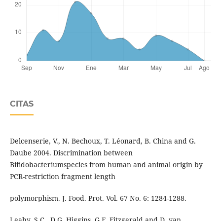
CITAS
Delcenserie, V., N. Bechoux, T. Léonard, B. China and G.
Daube 2004. Discrimination between
Bifidobacteriumspecies from human and animal origin by
PCR-restriction fragment length
polymorphism. J. Food. Prot. Vol. 67 No. 6: 1284-1288.
Leahy, S.C., D.G. Higgins, G.F. Fitzgerald and D. van