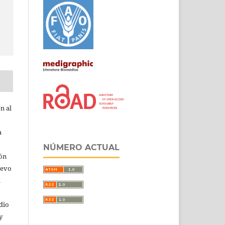
n al
a
NÚMERO ACTUAL
ión
uevo
u
dio
y