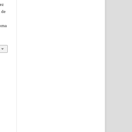
vez
a de
noma