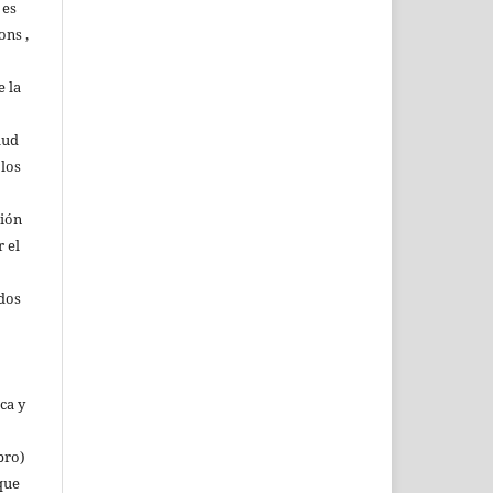
 es
ons ,
 la
lud
 los
ción
r el
rdos
ca y
bro)
que