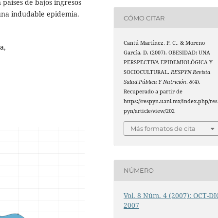
 países de bajos ingresos
una indudable epidemia.
CÓMO CITAR
Cantú Martínez, P. C., & Moreno
a,
García, D. (2007). OBESIDAD: UNA
PERSPECTIVA EPIDEMIOLÓGICA Y
SOCIOCULTURAL.
RESPYN Revista
Salud Pública Y Nutrición
,
8
(4).
Recuperado a partir de
https://respyn.uanl.mx/index.php/res
pyn/article/view/202
Más formatos de cita
NÚMERO
Vol. 8 Núm. 4 (2007): OCT-DI
2007