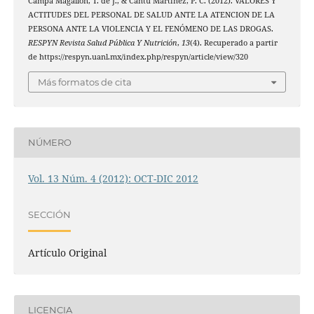
Campa Magallón, T. de J., & Cantú Martínez, P. C. (2012). VALORES Y
ACTITUDES DEL PERSONAL DE SALUD ANTE LA ATENCION DE LA
PERSONA ANTE LA VIOLENCIA Y EL FENÓMENO DE LAS DROGAS.
RESPYN Revista Salud Pública Y Nutrición
,
13
(4). Recuperado a partir
de https://respyn.uanl.mx/index.php/respyn/article/view/320
Más formatos de cita
NÚMERO
Vol. 13 Núm. 4 (2012): OCT-DIC 2012
SECCIÓN
Artículo Original
LICENCIA