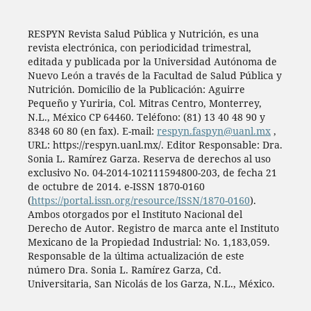
RESPYN Revista Salud Pública y Nutrición, es una
revista electrónica, con periodicidad trimestral,
editada y publicada por la Universidad Autónoma de
Nuevo León a través de la Facultad de Salud Pública y
Nutrición. Domicilio de la Publicación: Aguirre
Pequeño y Yuriria, Col. Mitras Centro, Monterrey,
N.L., México CP 64460. Teléfono: (81) 13 40 48 90 y
8348 60 80 (en fax). E-mail:
respyn.faspyn@uanl.mx
,
URL: https://respyn.uanl.mx/. Editor Responsable: Dra.
Sonia L. Ramírez Garza. Reserva de derechos al uso
exclusivo No. 04-2014-102111594800-203, de fecha 21
de octubre de 2014. e-ISSN 1870-0160
(
https://portal.issn.org/resource/ISSN/1870-0160
).
Ambos otorgados por el Instituto Nacional del
Derecho de Autor. Registro de marca ante el Instituto
Mexicano de la Propiedad Industrial: No. 1,183,059.
Responsable de la última actualización de este
número Dra. Sonia L. Ramírez Garza, Cd.
Universitaria, San Nicolás de los Garza, N.L., México.