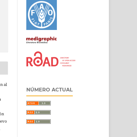
n al
NÚMERO ACTUAL
a
ión
uevo
u