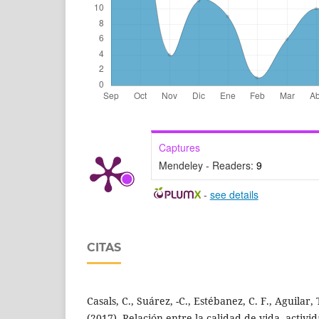
Captures
Mendeley - Readers:
9
-
see details
CITAS
Casals, C., Suárez, -C., Estébanez, C. F., Aguilar,
(2017). Relación entre la calidad de vida, activid