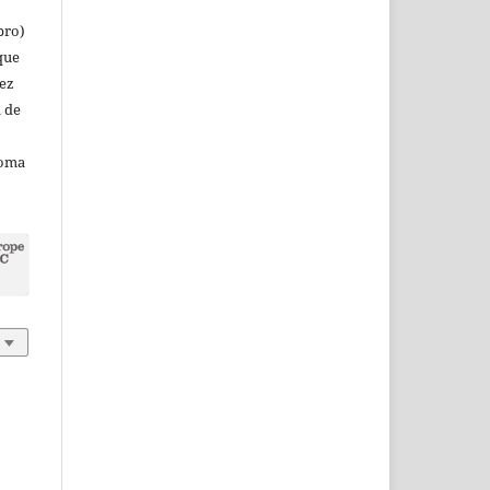
bro)
que
vez
a de
noma