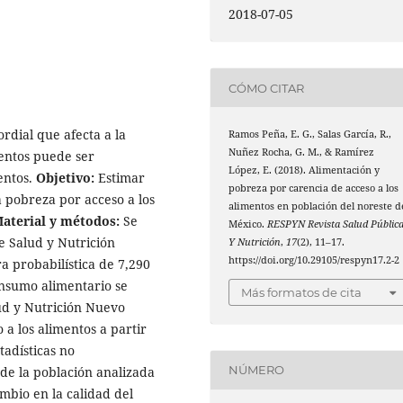
2018-07-05
CÓMO CITAR
ordial que afecta a la
Ramos Peña, E. G., Salas García, R.,
Nuñez Rocha, G. M., & Ramírez
mentos puede ser
López, E. (2018). Alimentación y
entos.
Objetivo:
Estimar
pobreza por carencia de acceso a los
la pobreza por acceso a los
alimentos en población del noreste d
aterial y métodos:
Se
México.
RESPYN Revista Salud Públic
de Salud y Nutrición
Y Nutrición
,
17
(2), 11–17.
https://doi.org/10.29105/respyn17.2-2
 probabilística de 7,290
onsumo alimentario se
Más formatos de cita
lud y Nutrición Nuevo
a los alimentos a partir
tadísticas no
NÚMERO
de la población analizada
mbio en la calidad del