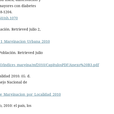
 mayores con diabetes
98-1204.
960/nh.1070
ción. Retrieved julio 2,
_1_Marginacion_Urbana_2010
oblación. Retrieved julio
O/indices_margina/mf2010/CapitulosPDF/Anexo%20B3.pdf
lidad 2010. (G. d.
sejo Nacional de
e_Marginacion_por_Localidad_2010
2010: el país, los