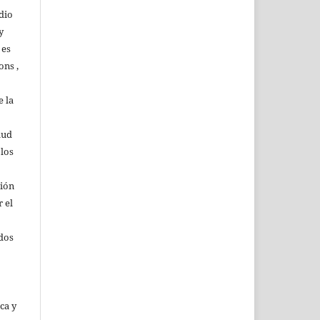
dio
y
 es
ons ,
 la
lud
 los
ción
r el
rdos
ca y