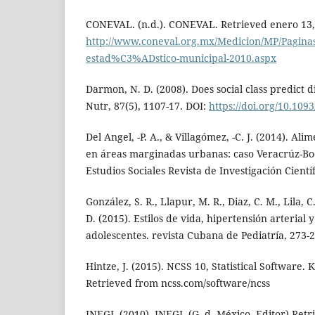
CONEVAL. (n.d.). CONEVAL. Retrieved enero 13,
http://www.coneval.org.mx/Medicion/MP/Pagina
estad%C3%ADstico-municipal-2010.aspx
Darmon, N. D. (2008). Does social class predict d
Nutr, 87(5), 1107-17. DOI:
https://doi.org/10.109
Del Angel, -P. A., & Villagómez, -C. J. (2014). Al
en áreas marginadas urbanas: caso Veracrúz-Boc
Estudios Sociales Revista de Investigación Científ
González, S. R., Llapur, M. R., Diaz, C. M., Lila, C
D. (2015). Estilos de vida, hipertensión arterial
adolescentes. revista Cubana de Pediatría, 273-2
Hintze, J. (2015). NCSS 10, Statistical Software. 
Retrieved from ncss.com/software/ncss
INEGI. (2010). INEGI. (G. d. México, Editor) Retr