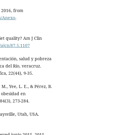
 2016, from
s/Anexo-
iet quality? Am J Clin
3/ajcn/87.5.1107
imentación, salud y pobreza
a del Río, veracruz.
ica, 22(44), 9-35.
. M., Yee, L. E., & Pérez, B.
 y obesidad en
84(3), 273-284.
Kaysville, Utah, USA.
ieved junio 2015, 2015,