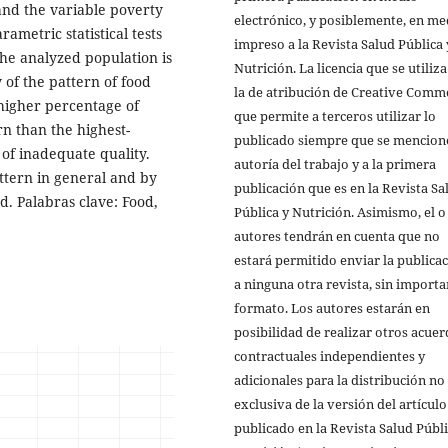
nd the variable poverty
electrónico, y posiblemente, en me
ametric statistical tests
impreso a la Revista Salud Pública 
the analyzed population is
Nutrición. La licencia que se utiliza
 of the pattern of food
la de atribución de Creative Comm
 higher percentage of
que permite a terceros utilizar lo
n than the highest-
publicado siempre que se mencione
 of inadequate quality.
autoría del trabajo y a la primera
ttern in general and by
publicación que es en la Revista Sa
d. Palabras clave: Food,
Pública y Nutrición. Asimismo, el o
autores tendrán en cuenta que no
estará permitido enviar la publica
a ninguna otra revista, sin importa
formato. Los autores estarán en
posibilidad de realizar otros acue
contractuales independientes y
adicionales para la distribución no
exclusiva de la versión del artículo
publicado en la Revista Salud Públi