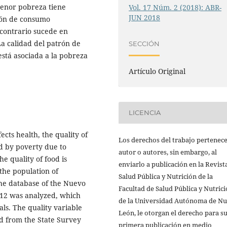
menor pobreza tiene
Vol. 17 Núm. 2 (2018): ABR-
JUN 2018
rón de consumo
 contrario sucede en
a calidad del patrón de
SECCIÓN
stá asociada a la pobreza
Artículo Original
LICENCIA
fects health, the quality of
Los derechos del trabajo pertenece
d by poverty due to
autor o autores, sin embargo, al
he quality of food is
enviarlo a publicación en la Revist
 the population of
Salud Pública y Nutrición de la
The database of the Nuevo
Facultad de Salud Pública y Nutric
012 was analyzed, which
de la Universidad Autónoma de N
als. The quality variable
León, le otorgan el derecho para s
d from the State Survey
primera publicación en medio