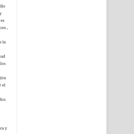
dio
y
 es
ons ,
 la
lud
 los
ción
r el
rdos
ca y