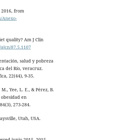
 2016, from
s/Anexo-
iet quality? Am J Clin
3/ajcn/87.5.1107
imentación, salud y pobreza
a del Río, veracruz.
ica, 22(44), 9-35.
. M., Yee, L. E., & Pérez, B.
 y obesidad en
84(3), 273-284.
Kaysville, Utah, USA.
ieved junio 2015, 2015,