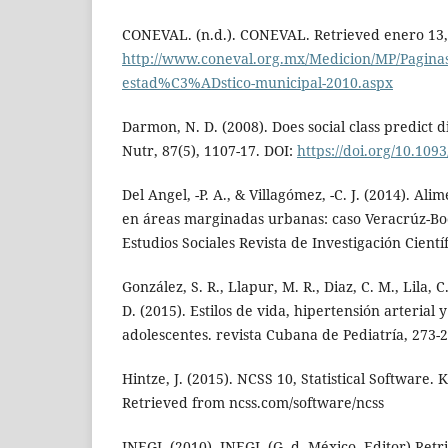
CONEVAL. (n.d.). CONEVAL. Retrieved enero 13,
http://www.coneval.org.mx/Medicion/MP/Pagina
estad%C3%ADstico-municipal-2010.aspx
Darmon, N. D. (2008). Does social class predict d
Nutr, 87(5), 1107-17. DOI:
https://doi.org/10.109
Del Angel, -P. A., & Villagómez, -C. J. (2014). Al
en áreas marginadas urbanas: caso Veracrúz-Boc
Estudios Sociales Revista de Investigación Científ
González, S. R., Llapur, M. R., Diaz, C. M., Lila, C
D. (2015). Estilos de vida, hipertensión arterial
adolescentes. revista Cubana de Pediatría, 273-2
Hintze, J. (2015). NCSS 10, Statistical Software. 
Retrieved from ncss.com/software/ncss
INEGI. (2010). INEGI. (G. d. México, Editor) Retr