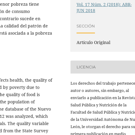
menor pobreza tiene
Vol. 17 Núm. 2 (2018): ABR-
JUN 2018
rón de consumo
 contrario sucede en
a calidad del patrón de
SECCIÓN
stá asociada a la pobreza
Artículo Original
LICENCIA
fects health, the quality of
Los derechos del trabajo pertenece
d by poverty due to
autor o autores, sin embargo, al
he quality of food is
enviarlo a publicación en la Revist
 the population of
Salud Pública y Nutrición de la
The database of the Nuevo
Facultad de Salud Pública y Nutric
012 was analyzed, which
de la Universidad Autónoma de N
als. The quality variable
León, le otorgan el derecho para s
d from the State Survey
primera publicación en medio