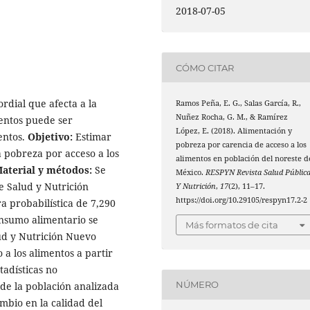
2018-07-05
CÓMO CITAR
ordial que afecta a la
Ramos Peña, E. G., Salas García, R.,
Nuñez Rocha, G. M., & Ramírez
mentos puede ser
López, E. (2018). Alimentación y
entos.
Objetivo:
Estimar
pobreza por carencia de acceso a los
la pobreza por acceso a los
alimentos en población del noreste d
aterial y métodos:
Se
México.
RESPYN Revista Salud Públic
de Salud y Nutrición
Y Nutrición
,
17
(2), 11–17.
https://doi.org/10.29105/respyn17.2-2
 probabilística de 7,290
onsumo alimentario se
Más formatos de cita
lud y Nutrición Nuevo
a los alimentos a partir
tadísticas no
NÚMERO
de la población analizada
mbio en la calidad del