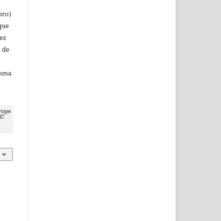
bro)
que
vez
a de
noma