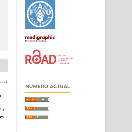
n al
NÚMERO ACTUAL
a
ión
uevo
u