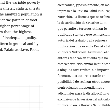
nd the variable poverty
electrónico, y posiblemente, en me
ametric statistical tests
impreso a la Revista Salud Pública 
the analyzed population is
Nutrición. La licencia que se utiliza
 of the pattern of food
la de atribución de Creative Comm
 higher percentage of
que permite a terceros utilizar lo
n than the highest-
publicado siempre que se mencione
 of inadequate quality.
autoría del trabajo y a la primera
ttern in general and by
publicación que es en la Revista Sa
d. Palabras clave: Food,
Pública y Nutrición. Asimismo, el o
autores tendrán en cuenta que no
estará permitido enviar la publica
a ninguna otra revista, sin importa
formato. Los autores estarán en
posibilidad de realizar otros acue
contractuales independientes y
adicionales para la distribución no
exclusiva de la versión del artículo
publicado en la Revista Salud Públi