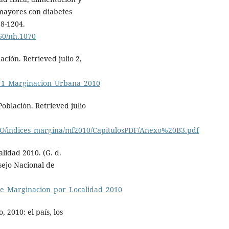
 mayores con diabetes
98-1204.
960/nh.1070
ción. Retrieved julio 2,
_1_Marginacion_Urbana_2010
oblación. Retrieved julio
O/indices_margina/mf2010/CapitulosPDF/Anexo%20B3.pdf
lidad 2010. (G. d.
sejo Nacional de
e_Marginacion_por_Localidad_2010
2010: el país, los