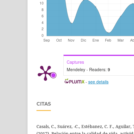
Captures
Mendeley - Readers:
9
-
see details
CITAS
Casals, C., Suárez, -C., Estébanez, C. F., Aguilar,
(2017). Relación entre la calidad de vida, activid