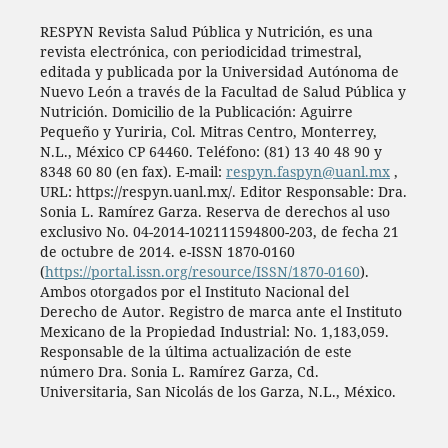
RESPYN Revista Salud Pública y Nutrición, es una
revista electrónica, con periodicidad trimestral,
editada y publicada por la Universidad Autónoma de
Nuevo León a través de la Facultad de Salud Pública y
Nutrición. Domicilio de la Publicación: Aguirre
Pequeño y Yuriria, Col. Mitras Centro, Monterrey,
N.L., México CP 64460. Teléfono: (81) 13 40 48 90 y
8348 60 80 (en fax). E-mail:
respyn.faspyn@uanl.mx
,
URL: https://respyn.uanl.mx/. Editor Responsable: Dra.
Sonia L. Ramírez Garza. Reserva de derechos al uso
exclusivo No. 04-2014-102111594800-203, de fecha 21
de octubre de 2014. e-ISSN 1870-0160
(
https://portal.issn.org/resource/ISSN/1870-0160
).
Ambos otorgados por el Instituto Nacional del
Derecho de Autor. Registro de marca ante el Instituto
Mexicano de la Propiedad Industrial: No. 1,183,059.
Responsable de la última actualización de este
número Dra. Sonia L. Ramírez Garza, Cd.
Universitaria, San Nicolás de los Garza, N.L., México.