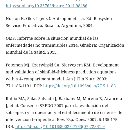
https://doi.org/10.33762/bsurg.2014.98486
Norton K, Olds T (eds.). Antropométrica. Ed. Biosysten
Servicio Educativo. Rosario, Argentina, 2004.
OMS. Informe sobre la situación mundial de las
enfermedades no transmisibles 2014. Ginebra: Organización
Mundial de la Salud, 2015.
Peterson MJ, Czerwinski SA, Siervogem RM. Development
and validation of skinfold-thickness prediction equations
with a 4- compartment model. Am J Clin Nutr. 2003;
77:1186-1191. DOI:
https://doi.org/10.1093/ajcn/77.5.1186
Rubio MA, Salas-Salvado J, Barbany M, Moreno B, Aranceta
J, et al. Consenso SEEDO-2007 para la evaluación del
sobrepeso y la obesidad y el establecimiento de criterios de
intervención terapéutica. Rev. Esp. Obes. 2007; 5:135-175.
DOI:
https://doi.org/10.1016/S0025-7753(07)72531-9