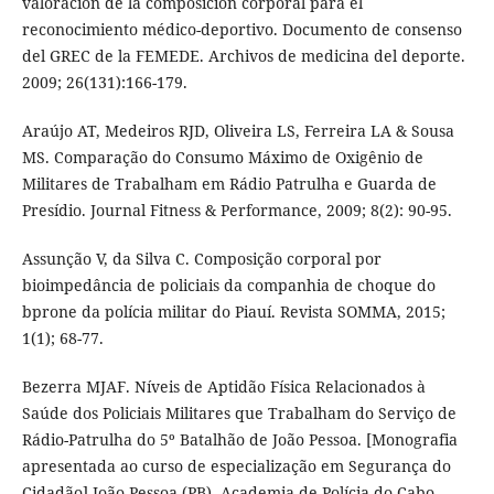
valoración de la composición corporal para el
reconocimiento médico-deportivo. Documento de consenso
del GREC de la FEMEDE. Archivos de medicina del deporte.
2009; 26(131):166-179.
Araújo AT, Medeiros RJD, Oliveira LS, Ferreira LA & Sousa
MS. Comparação do Consumo Máximo de Oxigênio de
Militares de Trabalham em Rádio Patrulha e Guarda de
Presídio. Journal Fitness & Performance, 2009; 8(2): 90-95.
Assunção V, da Silva C. Composição corporal por
bioimpedância de policiais da companhia de choque do
bprone da polícia militar do Piauí. Revista SOMMA, 2015;
1(1); 68-77.
Bezerra MJAF. Níveis de Aptidão Física Relacionados à
Saúde dos Policiais Militares que Trabalham do Serviço de
Rádio-Patrulha do 5º Batalhão de João Pessoa. [Monografia
apresentada ao curso de especialização em Segurança do
Cidadão] João Pessoa (PB), Academia de Polícia do Cabo