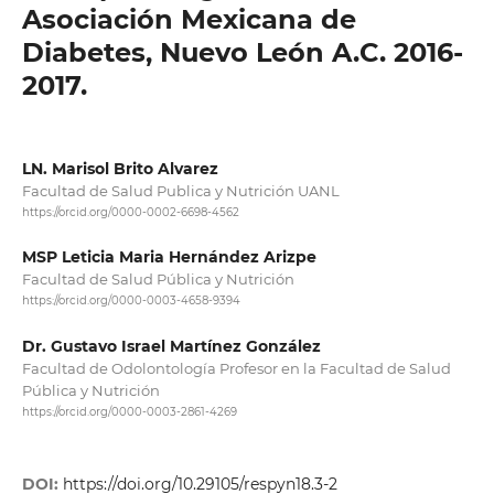
Asociación Mexicana de
Diabetes, Nuevo León A.C. 2016-
2017.
LN. Marisol Brito Alvarez
Facultad de Salud Publica y Nutrición UANL
https://orcid.org/0000-0002-6698-4562
MSP Leticia Maria Hernández Arizpe
Facultad de Salud Pública y Nutrición
https://orcid.org/0000-0003-4658-9394
Dr. Gustavo Israel Martínez González
Facultad de Odolontología Profesor en la Facultad de Salud
Pública y Nutrición
https://orcid.org/0000-0003-2861-4269
DOI:
https://doi.org/10.29105/respyn18.3-2