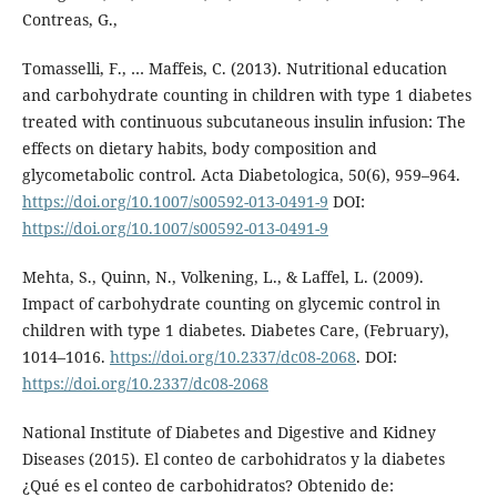
Contreas, G.,
Tomasselli, F., … Maffeis, C. (2013). Nutritional education
and carbohydrate counting in children with type 1 diabetes
treated with continuous subcutaneous insulin infusion: The
effects on dietary habits, body composition and
glycometabolic control. Acta Diabetologica, 50(6), 959–964.
https://doi.org/10.1007/s00592-013-0491-9
DOI:
https://doi.org/10.1007/s00592-013-0491-9
Mehta, S., Quinn, N., Volkening, L., & Laffel, L. (2009).
Impact of carbohydrate counting on glycemic control in
children with type 1 diabetes. Diabetes Care, (February),
1014–1016.
https://doi.org/10.2337/dc08-2068
. DOI:
https://doi.org/10.2337/dc08-2068
National Institute of Diabetes and Digestive and Kidney
Diseases (2015). El conteo de carbohidratos y la diabetes
¿Qué es el conteo de carbohidratos? Obtenido de: