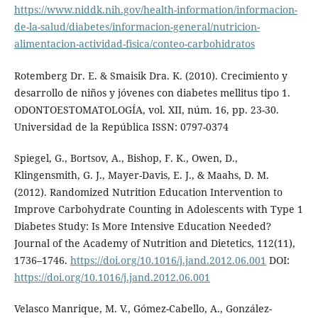
https://www.niddk.nih.gov/health-information/informacion-
de-la-salud/diabetes/informacion-general/nutricion-
alimentacion-actividad-fisica/conteo-carbohidratos
Rotemberg Dr. E. & Smaisik Dra. K. (2010). Crecimiento y
desarrollo de niños y jóvenes con diabetes mellitus tipo 1.
ODONTOESTOMATOLOGÍA, vol. XII, núm. 16, pp. 23-30.
Universidad de la República ISSN: 0797-0374
Spiegel, G., Bortsov, A., Bishop, F. K., Owen, D.,
Klingensmith, G. J., Mayer-Davis, E. J., & Maahs, D. M.
(2012). Randomized Nutrition Education Intervention to
Improve Carbohydrate Counting in Adolescents with Type 1
Diabetes Study: Is More Intensive Education Needed?
Journal of the Academy of Nutrition and Dietetics, 112(11),
1736–1746.
https://doi.org/10.1016/j.jand.2012.06.001
DOI:
https://doi.org/10.1016/j.jand.2012.06.001
Velasco Manrique, M. V., Gómez-Cabello, A., González-