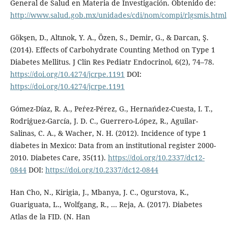
General de Salud en Materia de Investigación. Obtenido de:
http://www.salud.gob.mx/unidades/cdi/nom/compi/rlgsmis.html
Gökşen, D., Altınok, Y. A., Özen, S., Demir, G., & Darcan, Ş.
(2014). Effects of Carbohydrate Counting Method on Type 1
Diabetes Mellitus. J Clin Res Pediatr Endocrinol, 6(2), 74–78.
https://doi.org/10.4274/jcrpe.1191
DOI:
https://doi.org/10.4274/jcrpe.1191
Gómez-Díaz, R. A., Peŕez-Pérez, G., Hernańdez-Cuesta, I. T.,
Rodriǵuez-García, J. D. C., Guerrero-López, R., Aguilar-
Salinas, C. A., & Wacher, N. H. (2012). Incidence of type 1
diabetes in Mexico: Data from an institutional register 2000-
2010. Diabetes Care, 35(11).
https://doi.org/10.2337/dc12-
0844
DOI:
https://doi.org/10.2337/dc12-0844
Han Cho, N., Kirigia, J., Mbanya, J. C., Ogurstova, K.,
Guariguata, L., Wolfgang, R., … Reja, A. (2017). Diabetes
Atlas de la FID. (N. Han