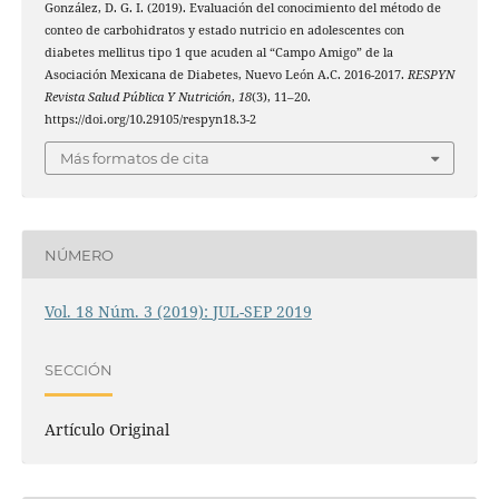
González, D. G. I. (2019). Evaluación del conocimiento del método de
conteo de carbohidratos y estado nutricio en adolescentes con
diabetes mellitus tipo 1 que acuden al “Campo Amigo” de la
Asociación Mexicana de Diabetes, Nuevo León A.C. 2016-2017.
RESPYN
Revista Salud Pública Y Nutrición
,
18
(3), 11–20.
https://doi.org/10.29105/respyn18.3-2
Más formatos de cita
NÚMERO
Vol. 18 Núm. 3 (2019): JUL-SEP 2019
SECCIÓN
Artículo Original