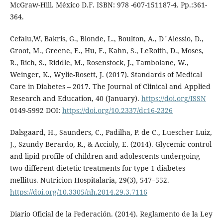
McGraw-Hill. México D.F. ISBN: 978 -607-151187-4. Pp.:361-
364.
Cefalu,W, Bakris, G., Blonde, L., Boulton, A., D´Alessio, D.,
Groot, M., Greene, E., Hu, F., Kahn, S., LeRoith, D., Moses,
R., Rich, S., Riddle, M., Rosenstock, J., Tambolane, W.,
Weinger, K., Wylie-Rosett, J. (2017). Standards of Medical
Care in Diabetes – 2017. The Journal of Clinical and Applied
Research and Education, 40 (January).
https://doi.org/ISSN
0149-5992 DOI:
https://doi.org/10.2337/dc16-2326
Dalsgaard, H., Saunders, C., Padilha, P. de C., Luescher Luiz,
J., Szundy Berardo, R., & Accioly, E. (2014). Glycemic control
and lipid profile of children and adolescents undergoing
two different dietetic treatments for type 1 diabetes
mellitus. Nutricion Hospitalaria, 29(3), 547–552.
https://doi.org/10.3305/nh.2014.29.3.7116
Diario Oficial de la Federación. (2014). Reglamento de la Ley