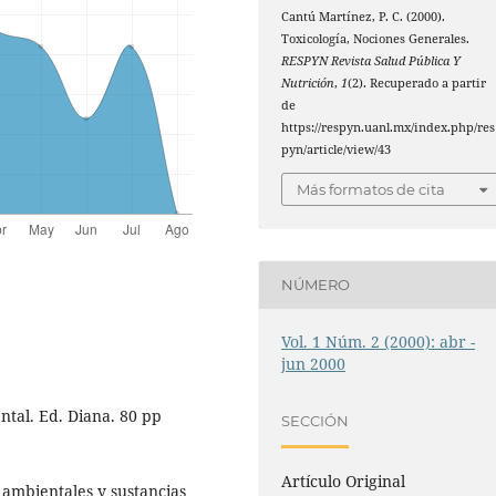
Cantú Martínez, P. C. (2000).
Toxicología, Nociones Generales.
RESPYN Revista Salud Pública Y
Nutrición
,
1
(2). Recuperado a partir
de
https://respyn.uanl.mx/index.php/res
pyn/article/view/43
Más formatos de cita
NÚMERO
Vol. 1 Núm. 2 (2000): abr -
jun 2000
ntal. Ed. Diana. 80 pp
SECCIÓN
Artículo Original
s ambientales y sustancias