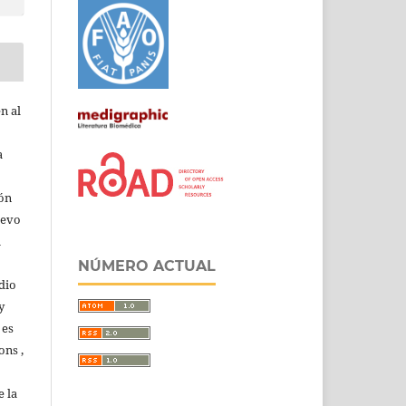
n al
a
ión
uevo
u
NÚMERO ACTUAL
dio
y
 es
ons ,
 la