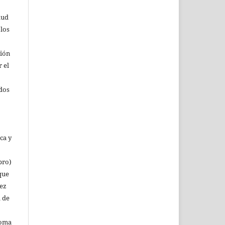
lud
 los
ción
r el
rdos
ca y
bro)
que
vez
a de
noma