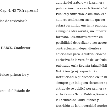
autoría del trabajo y a la primera
publicación que es en la Revista Sa
Cap. 4: 43-70.(regresar)
Pública y Nutrición. Asimismo, el o
autores tendrán en cuenta que no
co de toxicología
estará permitido enviar la publica
a ninguna otra revista, sin importa
formato. Los autores estarán en
posibilidad de realizar otros acue
l. UABCS. Cuadernos
contractuales independientes y
adicionales para la distribución no
exclusiva de la versión del artículo
publicado en la Revista Salud Públi
Nutrición (p. ej., repositorio
éricos primarios y
institucional o publicación en un li
siempre que indiquen claramente 
el trabajo se publicó por primera 
ierno del Estado de
en la Revista Salud Pública, Revist
la Facultad de Salud Pública y
Nutrición de la Universidad Autó