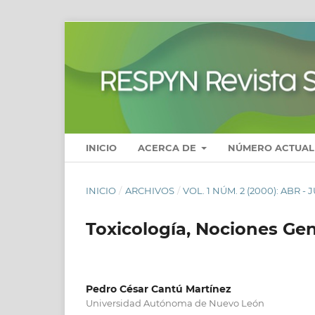
INICIO
ACERCA DE
NÚMERO ACTUAL
INICIO
/
ARCHIVOS
/
VOL. 1 NÚM. 2 (2000): ABR -
Toxicología, Nociones Ge
Pedro César Cantú Martínez
Universidad Autónoma de Nuevo León