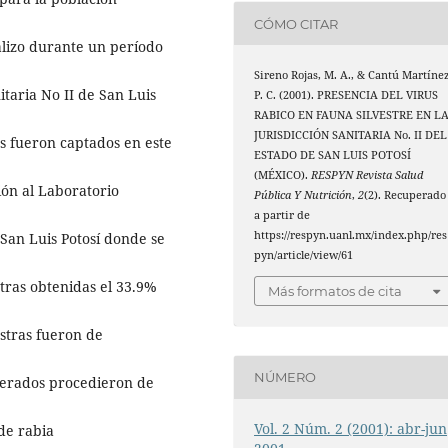
CÓMO CITAR
alizo durante un período
Sireno Rojas, M. A., & Cantú Martínez
itaria No II de San Luis
P. C. (2001). PRESENCIA DEL VIRUS
RABICO EN FAUNA SILVESTRE EN L
JURISDICCIÓN SANITARIA No. II DEL
s fueron captados en este
ESTADO DE SAN LUIS POTOSÍ
(MÉXICO).
RESPYN Revista Salud
ón al Laboratorio
Pública Y Nutrición
,
2
(2). Recuperado
a partir de
https://respyn.uanl.mx/index.php/res
 San Luis Potosí donde se
pyn/article/view/61
tras obtenidas el 33.9%
Más formatos de cita
stras fueron de
NÚMERO
derados procedieron de
Vol. 2 Núm. 2 (2001): abr-jun
 de rabia