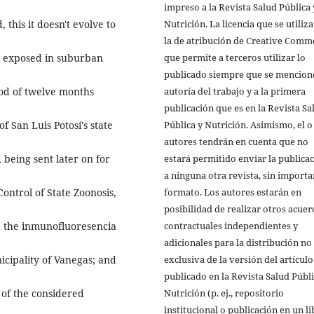
impreso a la Revista Salud Pública 
Nutrición. La licencia que se utiliza
 this it doesn't evolve to
la de atribución de Creative Comm
que permite a terceros utilizar lo
on exposed in suburban
publicado siempre que se mencione
autoría del trabajo y a la primera
iod of twelve months
publicación que es en la Revista Sa
Pública y Nutrición. Asimismo, el o
of San Luis Potosí's state
autores tendrán en cuenta que no
estará permitido enviar la publica
 being sent later on for
a ninguna otra revista, sin importa
formato. Los autores estarán en
ontrol of State Zoonosis,
posibilidad de realizar otros acue
contractuales independientes y
d the inmunofluoresencia
adicionales para la distribución no
exclusiva de la versión del artículo
cipality of Vanegas; and
publicado en la Revista Salud Públi
Nutrición (p. ej., repositorio
 of the considered
institucional o publicación en un li