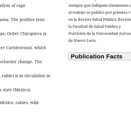
siempre que indiquen claramente 
alysis of rage
el trabajo se publicó por primera 
en la Revista Salud Pública, Revist
ma. The positive tests
la Facultad de Salud Pública y
Nutrición de la Universidad Autó
dae; Order Chiroptera )y
de Nuevo León.
der Carnivorous). which
h behavior change. The
 rabies is in circulation in
s state (Mexico).
 México, rabies, wild