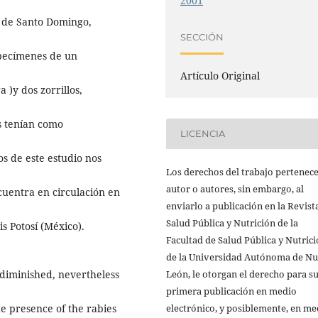
2001
 de Santo Domingo,
SECCIÓN
specímenes de un
Artículo Original
 )y dos zorrillos,
s tenían como
LICENCIA
s de este estudio nos
Los derechos del trabajo pertenece
autor o autores, sin embargo, al
ncuentra en circulación en
enviarlo a publicación en la Revist
Salud Pública y Nutrición de la
is Potosí (México).
Facultad de Salud Pública y Nutric
de la Universidad Autónoma de N
León, le otorgan el derecho para s
 diminished, nevertheless
primera publicación en medio
electrónico, y posiblemente, en me
the presence of the rabies