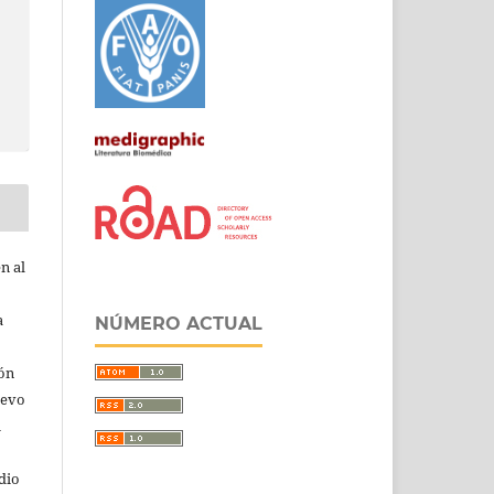
n al
a
NÚMERO ACTUAL
ión
uevo
u
dio