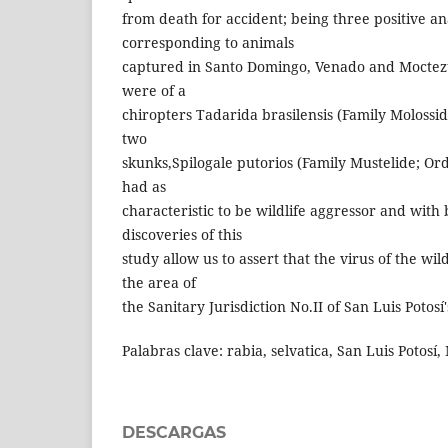
from death for accident; being three positive an
corresponding to animals
captured in Santo Domingo, Venado and Moctezu
were of a
chiropters Tadarida brasilensis (Family Molossi
two
skunks,Spilogale putorios (Family Mustelide; Or
had as
characteristic to be wildlife aggressor and wit
discoveries of this
study allow us to assert that the virus of the wild
the area of
the Sanitary Jurisdiction No.II of San Luis Potosí'
Palabras clave: rabia, selvatica, San Luis Potosí,
DESCARGAS