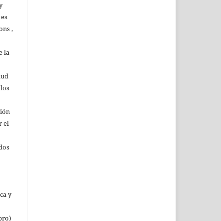
y
 es
ons ,
 la
lud
 los
ción
r el
rdos
ca y
bro)