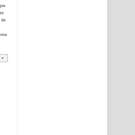
que
vez
a de
noma