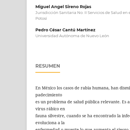
Miguel Angel Sireno Rojas
Jurisdicción Sanitaria No. II Servicios de Salud en
Potosí
Pedro César Cantú Martínez
Universidad Autónoma de Nuevo León
RESUMEN
En México los casos de rabia humana, han dismi
padecimiento
es un problema de salud pública relevante. Es a
virus rábico en
fauna silvestre, cuando se ha encontrado la infe
evoluciona a la
enfermedad o muerte lo que aumenta el riesgo 