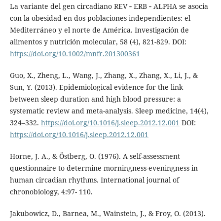
La variante del gen circadiano REV ‐ ERB ‐ ALPHA se asocia
con la obesidad en dos poblaciones independientes: el
Mediterráneo y el norte de América. Investigación de
alimentos y nutrición molecular, 58 (4), 821-829. DOI:
https://doi.org/10.1002/mnfr.201300361
Guo, X., Zheng, L., Wang, J., Zhang, X., Zhang, X., Li, J., &
Sun, Y. (2013). Epidemiological evidence for the link
between sleep duration and high blood pressure: a
systematic review and meta-analysis. Sleep medicine, 14(4),
324–332.
https://doi.org/10.1016/j.sleep.2012.12.001
DOI:
https://doi.org/10.1016/j.sleep.2012.12.001
Horne, J. A., & Östberg, O. (1976). A self-assessment
questionnaire to determine morningness-eveningness in
human circadian rhythms. International journal of
chronobiology, 4:97- 110.
Jakubowicz, D., Barnea, M., Wainstein, J., & Froy, O. (2013).