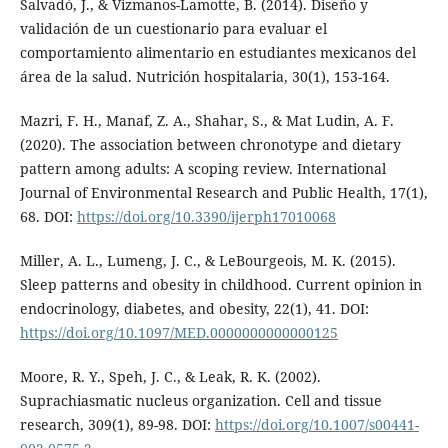
Salvadó, J., & Vizmanos-Lamotte, B. (2014). Diseño y
validación de un cuestionario para evaluar el
comportamiento alimentario en estudiantes mexicanos del
área de la salud. Nutrición hospitalaria, 30(1), 153-164.
Mazri, F. H., Manaf, Z. A., Shahar, S., & Mat Ludin, A. F.
(2020). The association between chronotype and dietary
pattern among adults: A scoping review. International
Journal of Environmental Research and Public Health, 17(1),
68. DOI:
https://doi.org/10.3390/ijerph17010068
Miller, A. L., Lumeng, J. C., & LeBourgeois, M. K. (2015).
Sleep patterns and obesity in childhood. Current opinion in
endocrinology, diabetes, and obesity, 22(1), 41. DOI:
https://doi.org/10.1097/MED.0000000000000125
Moore, R. Y., Speh, J. C., & Leak, R. K. (2002).
Suprachiasmatic nucleus organization. Cell and tissue
research, 309(1), 89-98. DOI:
https://doi.org/10.1007/s00441-