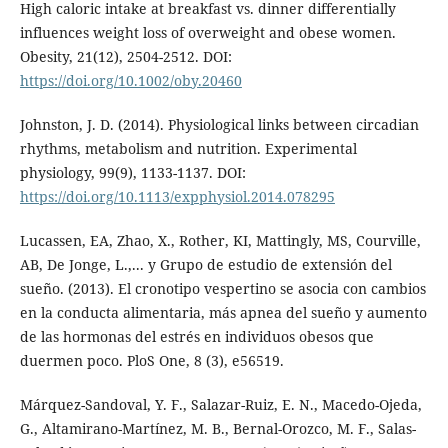
High caloric intake at breakfast vs. dinner differentially
influences weight loss of overweight and obese women.
Obesity, 21(12), 2504-2512. DOI:
https://doi.org/10.1002/oby.20460
Johnston, J. D. (2014). Physiological links between circadian
rhythms, metabolism and nutrition. Experimental
physiology, 99(9), 1133-1137. DOI:
https://doi.org/10.1113/expphysiol.2014.078295
Lucassen, EA, Zhao, X., Rother, KI, Mattingly, MS, Courville,
AB, De Jonge, L.,... y Grupo de estudio de extensión del
sueño. (2013). El cronotipo vespertino se asocia con cambios
en la conducta alimentaria, más apnea del sueño y aumento
de las hormonas del estrés en individuos obesos que
duermen poco. PloS One, 8 (3), e56519.
Márquez-Sandoval, Y. F., Salazar-Ruiz, E. N., Macedo-Ojeda,
G., Altamirano-Martínez, M. B., Bernal-Orozco, M. F., Salas-