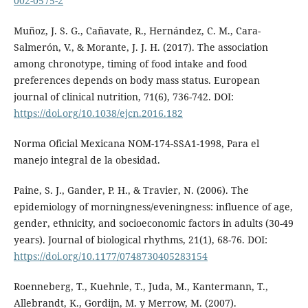
002-0575-2
Muñoz, J. S. G., Cañavate, R., Hernández, C. M., Cara-
Salmerón, V., & Morante, J. J. H. (2017). The association
among chronotype, timing of food intake and food
preferences depends on body mass status. European
journal of clinical nutrition, 71(6), 736-742. DOI:
https://doi.org/10.1038/ejcn.2016.182
Norma Oficial Mexicana NOM-174-SSA1-1998, Para el
manejo integral de la obesidad.
Paine, S. J., Gander, P. H., & Travier, N. (2006). The
epidemiology of morningness/eveningness: influence of age,
gender, ethnicity, and socioeconomic factors in adults (30-49
years). Journal of biological rhythms, 21(1), 68-76. DOI:
https://doi.org/10.1177/0748730405283154
Roenneberg, T., Kuehnle, T., Juda, M., Kantermann, T.,
Allebrandt, K., Gordijn, M. y Merrow, M. (2007).