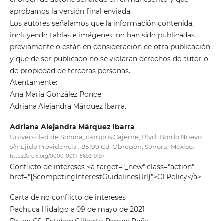
aprobamos la versión final enviada.
Los autores señalamos que la información contenida,
incluyendo tablas e imágenes, no han sido publicadas
previamente o están en consideración de otra publicación
y que de ser publicado no se violaran derechos de autor o
de propiedad de terceras personas.
Atentamente:
Ana María González Ponce.
Adriana Alejandra Márquez Ibarra.
Adriana Alejandra Márquez Ibarra
Universidad de Sonora, campus Cajeme, Blvd. Bordo Nuevo
s/n Ejido Providencia , 85199 Cd. Obregón, Sonora, México.
https://orcid.org/0000-0001-5693-9197
Conflicto de intereses <a target="_new" class="action"
href="{$competingInterestGuidelinesUrl}">CI Policy</a>
Carta de no conflicto de intereses
Pachuca Hidalgo a 09 de mayo de 2021
Dr. en CS. Esteban Gilberto Ramos Peña.