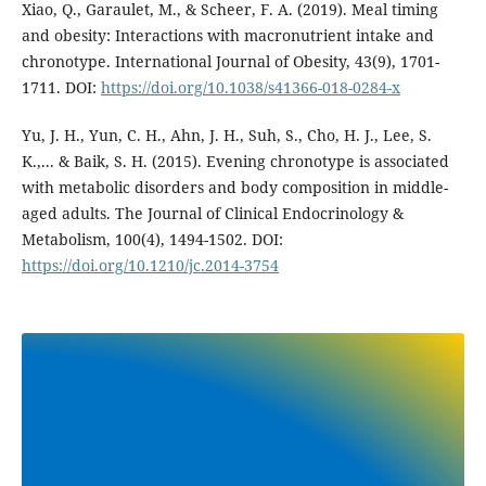
Xiao, Q., Garaulet, M., & Scheer, F. A. (2019). Meal timing
and obesity: Interactions with macronutrient intake and
chronotype. International Journal of Obesity, 43(9), 1701-
1711. DOI:
https://doi.org/10.1038/s41366-018-0284-x
Yu, J. H., Yun, C. H., Ahn, J. H., Suh, S., Cho, H. J., Lee, S.
K.,... & Baik, S. H. (2015). Evening chronotype is associated
with metabolic disorders and body composition in middle-
aged adults. The Journal of Clinical Endocrinology &
Metabolism, 100(4), 1494-1502. DOI:
https://doi.org/10.1210/jc.2014-3754