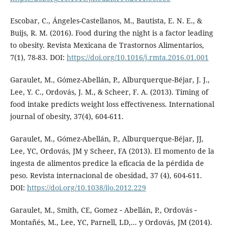
Escobar, C., Ángeles-Castellanos, M., Bautista, E. N. E., &
Buijs, R. M. (2016). Food during the night is a factor leading
to obesity. Revista Mexicana de Trastornos Alimentarios,
7(1), 78-83. DOI:
https://doi.org/10.1016/j.rmta.2016.01.001
Garaulet, M., Gómez-Abellán, P., Alburquerque-Béjar, J. J.,
Lee, Y. C., Ordovás, J. M., & Scheer, F. A. (2013). Timing of
food intake predicts weight loss effectiveness. International
journal of obesity, 37(4), 604-611.
Garaulet, M., Gómez-Abellán, P., Alburquerque-Béjar, JJ,
Lee, YC, Ordovás, JM y Scheer, FA (2013). El momento de la
ingesta de alimentos predice la eficacia de la pérdida de
peso. Revista internacional de obesidad, 37 (4), 604-611.
DOI:
https://doi.org/10.1038/ijo.2012.229
Garaulet, M., Smith, CE, Gomez ‐ Abellán, P., Ordovás ‐
Montañés, M., Lee, YC, Parnell, LD,... y Ordovás, JM (2014).