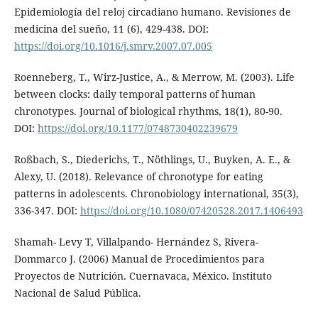
Epidemiología del reloj circadiano humano. Revisiones de
medicina del sueño, 11 (6), 429-438. DOI:
https://doi.org/10.1016/j.smrv.2007.07.005
Roenneberg, T., Wirz-Justice, A., & Merrow, M. (2003). Life
between clocks: daily temporal patterns of human
chronotypes. Journal of biological rhythms, 18(1), 80-90.
DOI:
https://doi.org/10.1177/0748730402239679
Roßbach, S., Diederichs, T., Nöthlings, U., Buyken, A. E., &
Alexy, U. (2018). Relevance of chronotype for eating
patterns in adolescents. Chronobiology international, 35(3),
336-347. DOI:
https://doi.org/10.1080/07420528.2017.1406493
Shamah- Levy T, Villalpando- Hernández S, Rivera-
Dommarco J. (2006) Manual de Procedimientos para
Proyectos de Nutrición. Cuernavaca, México. Instituto
Nacional de Salud Pública.