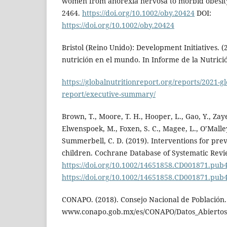
women from anorexia nervosa to morbid obesity.
2464.
https://doi.org/10.1002/oby.20424
DOI:
https://doi.org/10.1002/oby.20424
Bristol (Reino Unido): Development Initiatives. (
nutrición en el mundo. In Informe de la Nutric
https://globalnutritionreport.org/reports/2021-gl
report/executive-summary/
Brown, T., Moore, T. H., Hooper, L., Gao, Y., Zayeg
Elwenspoek, M., Foxen, S. C., Magee, L., O’Malley
Summerbell, C. D. (2019). Interventions for prev
children. Cochrane Database of Systematic Revi
https://doi.org/10.1002/14651858.CD001871.pub
https://doi.org/10.1002/14651858.CD001871.pub
CONAPO. (2018). Consejo Nacional de Población.
www.conapo.gob.mx/es/CONAPO/Datos_Abiertos