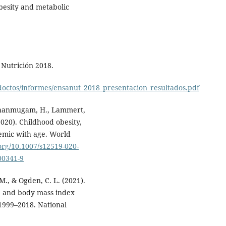
obesity and metabolic
Nutrición 2018.
doctos/informes/ensanut_2018_presentacion_resultados.pdf
, Shanmugam, H., Lammert,
2020). Childhood obesity,
demic with age. World
.org/10.1007/s12519-020-
00341-9
M., & Ogden, C. L. (2021).
, and body mass index
 1999–2018. National