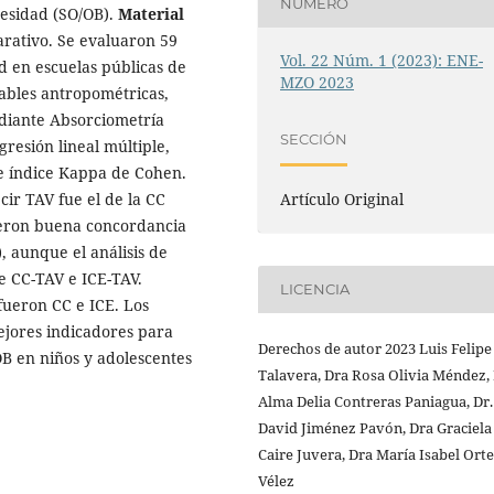
NÚMERO
besidad (SO/OB).
Material
arativo. Se evaluaron 59
Vol. 22 Núm. 1 (2023): ENE-
d en escuelas públicas de
MZO 2023
ables antropométricas,
ediante Absorciometría
SECCIÓN
resión lineal múltiple,
e índice Kappa de Cohen.
Artículo Original
ir TAV fue el de la CC
ieron buena concordancia
, aunque el análisis de
e CC-TAV e ICE-TAV.
LICENCIA
fueron CC e ICE. Los
ejores indicadores para
Derechos de autor 2023 Luis Felipe
B en niños y adolescentes
Talavera, Dra Rosa Olivia Méndez
Alma Delia Contreras Paniagua, Dr.
David Jiménez Pavón, Dra Graciela
Caire Juvera, Dra María Isabel Ort
Vélez