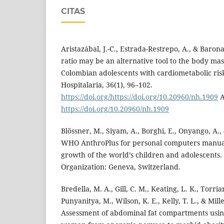
CITAS
Aristazábal, J.-C., Estrada-Restrepo, A., & Barona
ratio may be an alternative tool to the body mas
Colombian adolescents with cardiometabolic risk
Hospitalaria, 36(1), 96–102.
https://doi.org/https://doi.org/10.20960/nh.1909
A
https://doi.org/10.20960/nh.1909
Blössner, M., Siyam, A., Borghi, E., Onyango, A.,
WHO AnthroPlus for personal computers manual:
growth of the world’s children and adolescents
Organization: Geneva, Switzerland.
Bredella, M. A., Gill, C. M., Keating, L. K., Torria
Punyanitya, M., Wilson, K. E., Kelly, T. L., & Mille
Assessment of abdominal fat compartments usi