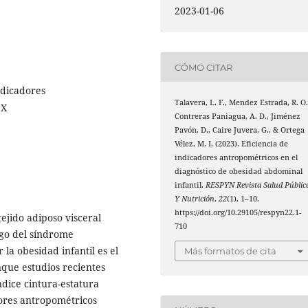
2023-01-06
CÓMO CITAR
ndicadores
Talavera, L. F., Mendez Estrada, R. O.
 X
Contreras Paniagua, A. D., Jiménez
Pavón, D., Caire Juvera, G., & Ortega
Vélez, M. I. (2023). Eficiencia de
indicadores antropométricos en el
diagnóstico de obesidad abdominal
infantil.
RESPYN Revista Salud Públic
Y Nutrición
,
22
(1), 1–10.
https://doi.org/10.29105/respyn22.1-
ejido adiposo visceral
710
sgo del síndrome
la obesidad infantil es el
Más formatos de cita
nque estudios recientes
ndice cintura-estatura
dores antropométricos