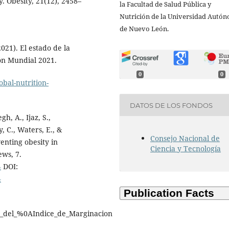
 Obesity, 21(12), 2458–
la Facultad de Salud Pública y
Nutrición de la Universidad Autó
de Nuevo León.
2021). El estado de la
ión Mundial 2021.
0
0
obal-nutrition-
DATOS DE LOS FONDOS
h, A., Ijaz, S.,
, C., Waters, E., &
Consejo Nacional de
enting obesity in
Ciencia y Tecnología
ews, 7.
4
DOI:
4
_del_%0AIndice_de_Marginacion