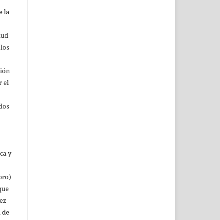
 la
lud
 los
ción
r el
rdos
ca y
bro)
que
vez
a de