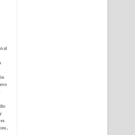
n al
a
ión
uevo
u
dio
y
 es
ons ,