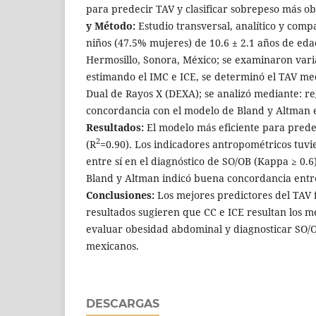
para predecir TAV y clasificar sobrepeso más o
y Método:
Estudio transversal, analítico y comp
niños (47.5% mujeres) de 10.6 ± 2.1 años de eda
Hermosillo, Sonora, México; se examinaron vari
estimando el IMC e ICE, se determinó el TAV m
Dual de Rayos X (DEXA); se analizó mediante: reg
concordancia con el modelo de Bland y Altman 
Resultados:
El modelo más eficiente para predec
2
(R
=0.90). Los indicadores antropométricos tuv
entre sí en el diagnóstico de SO/OB (Kappa ≥ 0.6)
Bland y Altman indicó buena concordancia entr
Conclusiones:
Los mejores predictores del TAV 
resultados sugieren que CC e ICE resultan los m
evaluar obesidad abdominal y diagnosticar SO/O
mexicanos.
DESCARGAS