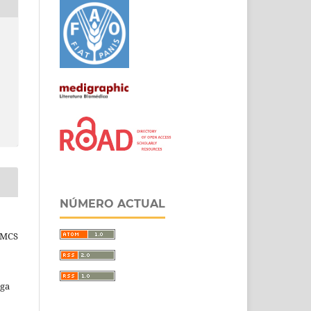
NÚMERO ACTUAL
, MCS
ega