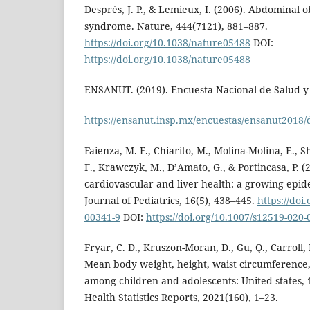
Després, J. P., & Lemieux, I. (2006). Abdominal 
syndrome. Nature, 444(7121), 881–887.
https://doi.org/10.1038/nature05488
DOI:
https://doi.org/10.1038/nature05488
ENSANUT. (2019). Encuesta Nacional de Salud y 
https://ensanut.insp.mx/encuestas/ensanut2018/
Faienza, M. F., Chiarito, M., Molina-Molina, E.
F., Krawczyk, M., D’Amato, G., & Portincasa, P. (
cardiovascular and liver health: a growing epi
Journal of Pediatrics, 16(5), 438–445.
https://doi
00341-9
DOI:
https://doi.org/10.1007/s12519-020-
Fryar, C. D., Kruszon-Moran, D., Gu, Q., Carroll, 
Mean body weight, height, waist circumference
among children and adolescents: United states,
Health Statistics Reports, 2021(160), 1–23.