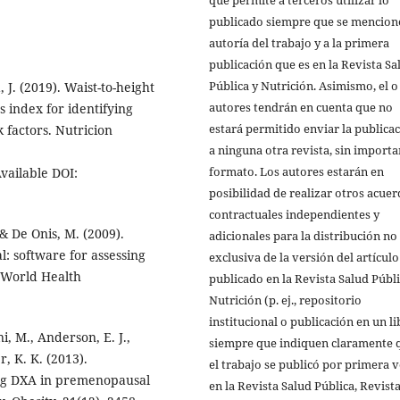
publicado siempre que se mencione
autoría del trabajo y a la primera
publicación que es en la Revista Sa
Pública y Nutrición. Asimismo, el o
, J. (2019). Waist-to-height
autores tendrán en cuenta que no
s index for identifying
estará permitido enviar la publica
 factors. Nutricion
a ninguna otra revista, sin importa
formato. Los autores estarán en
vailable DOI:
posibilidad de realizar otros acue
contractuales independientes y
 & De Onis, M. (2009).
adicionales para la distribución no
 software for assessing
exclusiva de la versión del artículo
. World Health
publicado en la Revista Salud Públi
Nutrición (p. ej., repositorio
institucional o publicación en un li
ni, M., Anderson, E. J.,
siempre que indiquen claramente 
r, K. K. (2013).
el trabajo se publicó por primera 
ng DXA in premenopausal
en la Revista Salud Pública, Revist