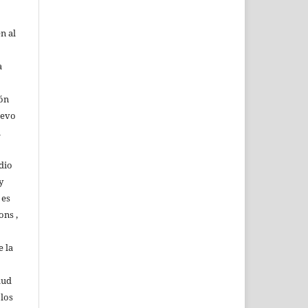
n al
a
ión
uevo
u
dio
y
 es
ons ,
 la
lud
 los