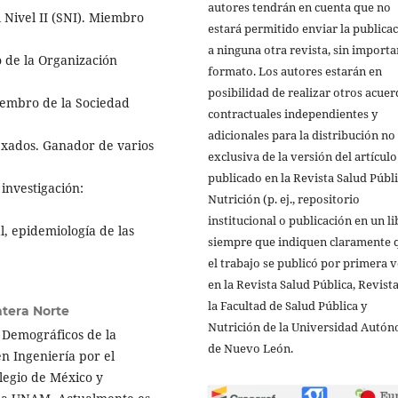
autores tendrán en cuenta que no
 Nivel II (SNI). Miembro
estará permitido enviar la publica
a ninguna otra revista, sin importa
de la Organización
formato. Los autores estarán en
posibilidad de realizar otros acue
iembro de la Sociedad
contractuales independientes y
adicionales para la distribución no
exados. Ganador de varios
exclusiva de la versión del artículo
publicado en la Revista Salud Públi
 investigación:
Nutrición (p. ej., repositorio
institucional o publicación en un li
, epidemiología de las
siempre que indiquen claramente 
el trabajo se publicó por primera 
en la Revista Salud Pública, Revist
la Facultad de Salud Pública y
ntera Norte
Nutrición de la Universidad Autó
 Demográficos de la
de Nuevo León.
n Ingeniería por el
legio de México y