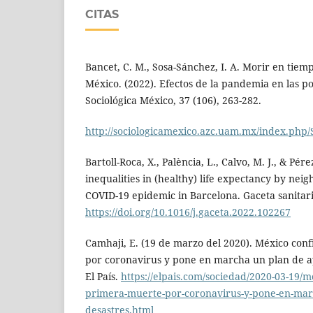
CITAS
Bancet, C. M., Sosa-Sánchez, I. A. Morir en tiem
México. (2022). Efectos de la pandemia en las p
Sociológica México, 37 (106), 263-282.
http://sociologicamexico.azc.uam.mx/index.php/S
Bartoll-Roca, X., Palència, L., Calvo, M. J., & Pér
inequalities in (healthy) life expectancy by ne
COVID-19 epidemic in Barcelona. Gaceta sanitari
https://doi.org/10.1016/j.gaceta.2022.102267
Camhaji, E. (19 de marzo del 2020). México con
por coronavirus y pone en marcha un plan de ay
El País.
https://elpais.com/sociedad/2020-03-19/m
primera-muerte-por-coronavirus-y-pone-en-mar
desastres.html