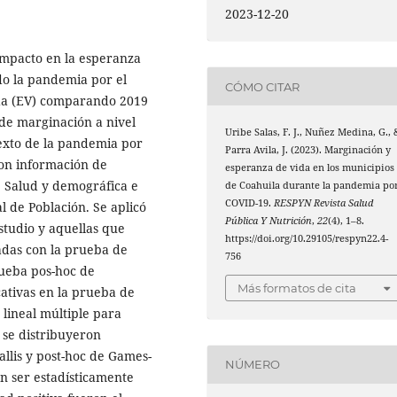
2023-12-20
impacto en la esperanza
ido la pandemia por el
CÓMO CITAR
ida (EV) comparando 2019
 de marginación a nivel
Uribe Salas, F. J., Nuñez Medina, G., 
texto de la pandemia por
Parra Avila, J. (2023). Marginación y
con información de
esperanza de vida en los municipios
e Salud y demográfica e
de Coahuila durante la pandemia po
COVID-19.
RESPYN Revista Salud
 de Población. Se aplicó
Pública Y Nutrición
,
22
(4), 1–8.
studio y aquellas que
https://doi.org/10.29105/respyn22.4-
adas con la prueba de
756
rueba pos-hoc de
Más formatos de cita
cativas en la prueba de
 lineal múltiple para
o se distribuyeron
llis y post-hoc de Games-
NÚMERO
n ser estadísticamente