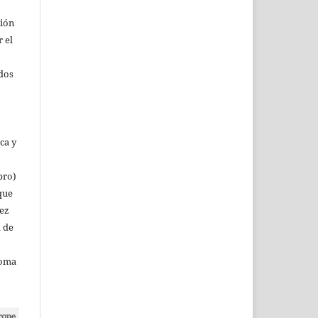
ción
r el
rdos
ca y
bro)
que
vez
a de
noma