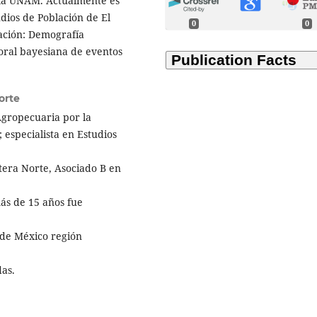
e la UNAM. Actualmente es
dios de Población de El
0
0
gación: Demografía
oral bayesiana de eventos
orte
gropecuaria por la
especialista en Estudios
tera Norte, Asociado B en
más de 15 años fue
 de México región
das.