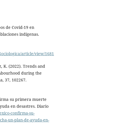
pos de Covid-19 en
oblaciones indígenas.
ociologica/article/view/1681
ez, K. (2022). Trends and
ighbourhood during the
a, 37, 102267.
firma su primera muerte
uda en desastres. Diario
exico-confirma-su-
cha-un-plan-de-ayuda-en-