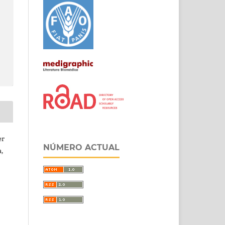
er
NÚMERO ACTUAL
,