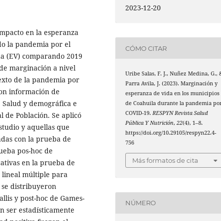
2023-12-20
impacto en la esperanza
ido la pandemia por el
CÓMO CITAR
ida (EV) comparando 2019
 de marginación a nivel
Uribe Salas, F. J., Nuñez Medina, G., 
texto de la pandemia por
Parra Avila, J. (2023). Marginación y
con información de
esperanza de vida en los municipios
e Salud y demográfica e
de Coahuila durante la pandemia po
COVID-19.
RESPYN Revista Salud
 de Población. Se aplicó
Pública Y Nutrición
,
22
(4), 1–8.
studio y aquellas que
https://doi.org/10.29105/respyn22.4-
adas con la prueba de
756
rueba pos-hoc de
Más formatos de cita
cativas en la prueba de
 lineal múltiple para
o se distribuyeron
llis y post-hoc de Games-
NÚMERO
n ser estadísticamente