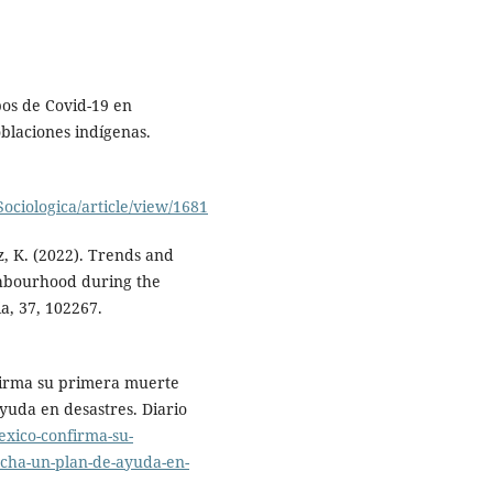
pos de Covid-19 en
oblaciones indígenas.
ociologica/article/view/1681
ez, K. (2022). Trends and
ighbourhood during the
a, 37, 102267.
firma su primera muerte
uda en desastres. Diario
exico-confirma-su-
cha-un-plan-de-ayuda-en-