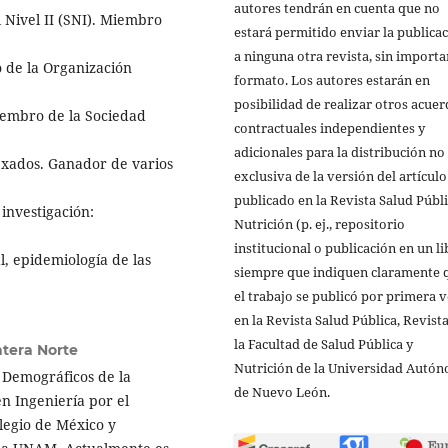
autores tendrán en cuenta que no
 Nivel II (SNI). Miembro
estará permitido enviar la publica
a ninguna otra revista, sin importa
de la Organización
formato. Los autores estarán en
posibilidad de realizar otros acue
iembro de la Sociedad
contractuales independientes y
adicionales para la distribución no
exados. Ganador de varios
exclusiva de la versión del artículo
publicado en la Revista Salud Públi
 investigación:
Nutrición (p. ej., repositorio
institucional o publicación en un li
, epidemiología de las
siempre que indiquen claramente 
el trabajo se publicó por primera 
en la Revista Salud Pública, Revist
la Facultad de Salud Pública y
ntera Norte
Nutrición de la Universidad Autó
 Demográficos de la
de Nuevo León.
n Ingeniería por el
legio de México y