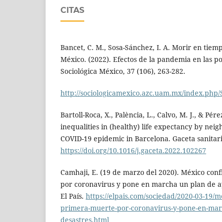
CITAS
Bancet, C. M., Sosa-Sánchez, I. A. Morir en tiem
México. (2022). Efectos de la pandemia en las p
Sociológica México, 37 (106), 263-282.
http://sociologicamexico.azc.uam.mx/index.php/S
Bartoll-Roca, X., Palència, L., Calvo, M. J., & Pér
inequalities in (healthy) life expectancy by ne
COVID-19 epidemic in Barcelona. Gaceta sanitari
https://doi.org/10.1016/j.gaceta.2022.102267
Camhaji, E. (19 de marzo del 2020). México con
por coronavirus y pone en marcha un plan de ay
El País.
https://elpais.com/sociedad/2020-03-19/m
primera-muerte-por-coronavirus-y-pone-en-mar
desastres.html