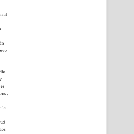
n al
a
ión
uevo
u
dio
y
 es
ons ,
 la
lud
 los