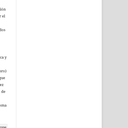
ción
r el
rdos
ca y
bro)
que
vez
a de
noma