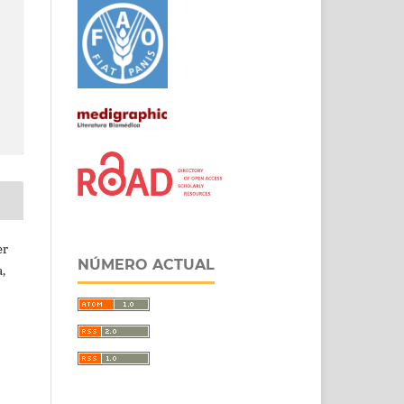
er
NÚMERO ACTUAL
,