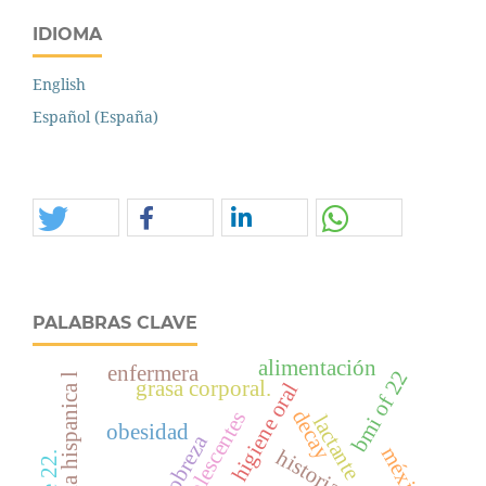
IDIOMA
English
Español (España)
PALABRAS CLAVE
alimentación
enfermera
bmi of 22
grasa corporal.
higiene oral
decay
adolescentes
lactante
obesidad
pobreza
méxico