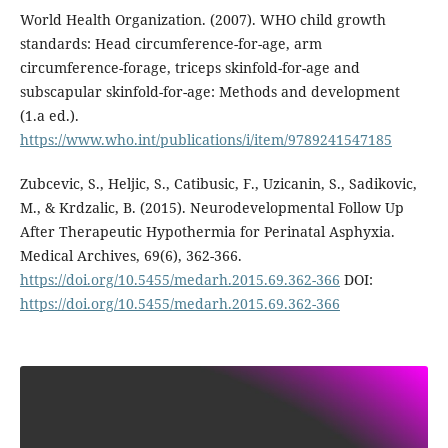
World Health Organization. (2007). WHO child growth
standards: Head circumference-for-age, arm
circumference-forage, triceps skinfold-for-age and
subscapular skinfold-for-age: Methods and development
(1.a ed.).
https://www.who.int/publications/i/item/9789241547185
Zubcevic, S., Heljic, S., Catibusic, F., Uzicanin, S., Sadikovic,
M., & Krdzalic, B. (2015). Neurodevelopmental Follow Up
After Therapeutic Hypothermia for Perinatal Asphyxia.
Medical Archives, 69(6), 362-366.
https://doi.org/10.5455/medarh.2015.69.362-366
DOI:
https://doi.org/10.5455/medarh.2015.69.362-366