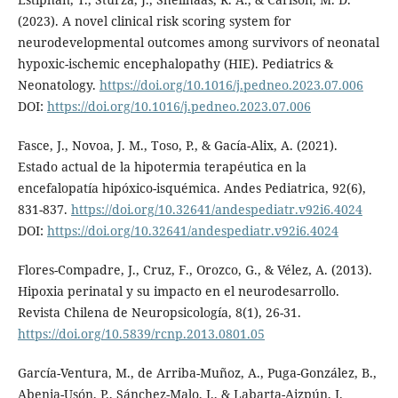
(2023). A novel clinical risk scoring system for
neurodevelopmental outcomes among survivors of neonatal
hypoxic-ischemic encephalopathy (HIE). Pediatrics &
Neonatology.
https://doi.org/10.1016/j.pedneo.2023.07.006
DOI:
https://doi.org/10.1016/j.pedneo.2023.07.006
Fasce, J., Novoa, J. M., Toso, P., & Gacía-Alix, A. (2021).
Estado actual de la hipotermia terapéutica en la
encefalopatía hipóxico-isquémica. Andes Pediatrica, 92(6),
831-837.
https://doi.org/10.32641/andespediatr.v92i6.4024
DOI:
https://doi.org/10.32641/andespediatr.v92i6.4024
Flores-Compadre, J., Cruz, F., Orozco, G., & Vélez, A. (2013).
Hipoxia perinatal y su impacto en el neurodesarrollo.
Revista Chilena de Neuropsicología, 8(1), 26-31.
https://doi.org/10.5839/rcnp.2013.0801.05
García-Ventura, M., de Arriba-Muñoz, A., Puga-González, B.,
Abenia-Usón, P., Sánchez-Malo, J., & Labarta-Aizpún, J.