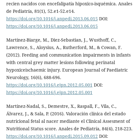
recien nacidos con encefalipatía hipoxico-isquémica. Anales
de Pediatría, 81(1), 52.e1-52.e14.
https://doi.org/10.1016/j.anpedi.2013.06.015
DOI:
https://doi.org/10.1016/j.anpedi.2013.06.015
Martínez-Biarge, M., Diez-Sebastian, J., Wusthoff, C.,
Lawrence, S., Aloysius, A., Rutherford, M., & Cowan, F.
(2012). Feeding and communication impairments in infants
with central grey matter lesions following perinatal
hypoxiceischaemic injury. European Journal of Paediatric
Neurology, 16(6), 688-696.
https://doi.org/10.1016/j.ejpn.2012.05.001
DOI:
https://doi.org/10.1016/j.ejpn.2012.05.001
Martínez-Nadal, S., Demestre, X., Raspall, F., Vila, C.,
Álvarez, J., & Sala, P. (2016). Valoración clínica del estado
nutricional fetal al nacer mediante el Clinical Assesment of
Nutritional Status score. Anales de Pediatría, 84(4), 218-223.
https://doi.org/10.1016/j.anpedi.2015.09.012
DOI: