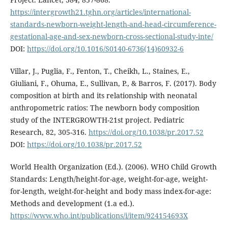
https://intergrowth21.tghn.org/articles/international-
standards-newborn-weight-length-and-head-circumference-
gestational-age-and-sex-newborn-cross-sectional-study-inte/
DOI:
https://doi.org/10.1016/S0140-6736(14)60932-6
Villar, J., Puglia, F., Fenton, T., Cheikh, L., Staines, E.,
Giuliani, F., Ohuma, E., Sullivan, P., & Barros, F. (2017). Body
composition at birth and its relationship with neonatal
anthropometric ratios: The newborn body composition
study of the INTERGROWTH-21st project. Pediatric
Research, 82, 305-316.
https://doi.org/10.1038/pr.2017.52
DOI:
https://doi.org/10.1038/pr.2017.52
World Health Organization (Ed.). (2006). WHO Child Growth
Standards: Length/height-for-age, weight-for-age, weight-
for-length, weight-for-height and body mass index-for-age:
Methods and development (1.a ed.).
https://www.who.int/publications/i/item/924154693X