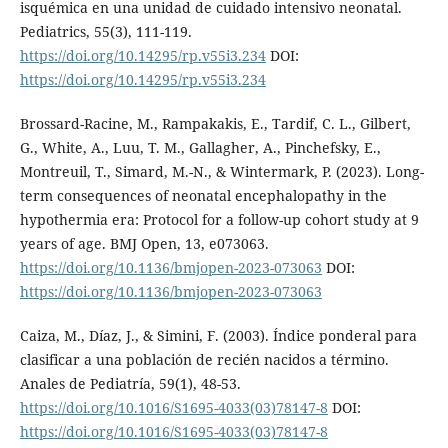
isquémica en una unidad de cuidado intensivo neonatal.
Pediatrics, 55(3), 111-119.
https://doi.org/10.14295/rp.v55i3.234
DOI:
https://doi.org/10.14295/rp.v55i3.234
Brossard-Racine, M., Rampakakis, E., Tardif, C. L., Gilbert,
G., White, A., Luu, T. M., Gallagher, A., Pinchefsky, E.,
Montreuil, T., Simard, M.-N., & Wintermark, P. (2023). Long-
term consequences of neonatal encephalopathy in the
hypothermia era: Protocol for a follow-up cohort study at 9
years of age. BMJ Open, 13, e073063.
https://doi.org/10.1136/bmjopen-2023-073063
DOI:
https://doi.org/10.1136/bmjopen-2023-073063
Caiza, M., Díaz, J., & Simini, F. (2003). Índice ponderal para
clasificar a una población de recién nacidos a término.
Anales de Pediatría, 59(1), 48-53.
https://doi.org/10.1016/S1695-4033(03)78147-8
DOI:
https://doi.org/10.1016/S1695-4033(03)78147-8