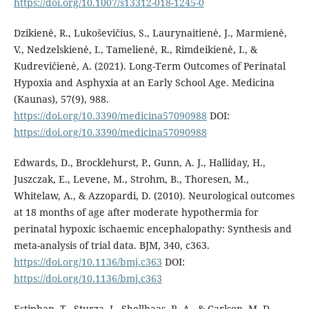
https://doi.org/10.1007/s13312-018-1245-0
Dzikienė, R., Lukoševičius, S., Laurynaitienė, J., Marmienė,
V., Nedzelskienė, I., Tamelienė, R., Rimdeikienė, I., &
Kudrevičienė, A. (2021). Long-Term Outcomes of Perinatal
Hypoxia and Asphyxia at an Early School Age. Medicina
(Kaunas), 57(9), 988.
https://doi.org/10.3390/medicina57090988
DOI:
https://doi.org/10.3390/medicina57090988
Edwards, D., Brocklehurst, P., Gunn, A. J., Halliday, H.,
Juszczak, E., Levene, M., Strohm, B., Thoresen, M.,
Whitelaw, A., & Azzopardi, D. (2010). Neurological outcomes
at 18 months of age after moderate hypothermia for
perinatal hypoxic ischaemic encephalopathy: Synthesis and
meta-analysis of trial data. BJM, 340, c363.
https://doi.org/10.1136/bmj.c363
DOI:
https://doi.org/10.1136/bmj.c363
Estiphan, T., Sturza, J., Shellhaas, R. A., & Carlson, M. D.