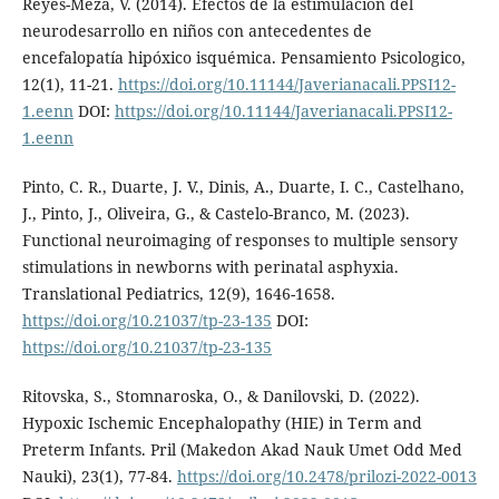
Reyes-Meza, V. (2014). Efectos de la estimulación del
neurodesarrollo en niños con antecedentes de
encefalopatía hipóxico isquémica. Pensamiento Psicologico,
12(1), 11-21.
https://doi.org/10.11144/Javerianacali.PPSI12-
1.eenn
DOI:
https://doi.org/10.11144/Javerianacali.PPSI12-
1.eenn
Pinto, C. R., Duarte, J. V., Dinis, A., Duarte, I. C., Castelhano,
J., Pinto, J., Oliveira, G., & Castelo-Branco, M. (2023).
Functional neuroimaging of responses to multiple sensory
stimulations in newborns with perinatal asphyxia.
Translational Pediatrics, 12(9), 1646-1658.
https://doi.org/10.21037/tp-23-135
DOI:
https://doi.org/10.21037/tp-23-135
Ritovska, S., Stomnaroska, O., & Danilovski, D. (2022).
Hypoxic Ischemic Encephalopathy (HIE) in Term and
Preterm Infants. Pril (Makedon Akad Nauk Umet Odd Med
Nauki), 23(1), 77-84.
https://doi.org/10.2478/prilozi-2022-0013