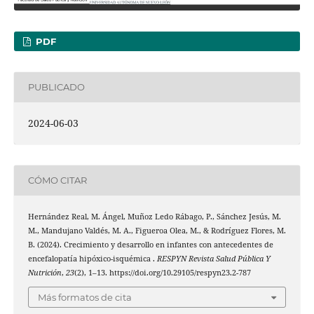
PDF
PUBLICADO
2024-06-03
CÓMO CITAR
Hernández Real, M. Ángel, Muñoz Ledo Rábago, P., Sánchez Jesús, M.
M., Mandujano Valdés, M. A., Figueroa Olea, M., & Rodríguez Flores, M.
B. (2024). Crecimiento y desarrollo en infantes con antecedentes de
encefalopatía hipóxico-isquémica .
RESPYN Revista Salud Pública Y
Nutrición
,
23
(2), 1–13. https://doi.org/10.29105/respyn23.2-787
Más formatos de cita