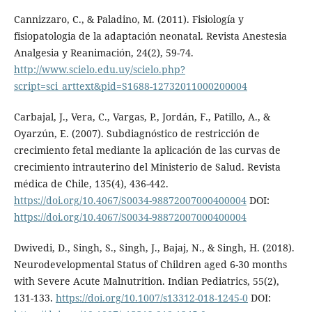
Cannizzaro, C., & Paladino, M. (2011). Fisiología y
fisiopatologia de la adaptación neonatal. Revista Anestesia
Analgesia y Reanimación, 24(2), 59-74.
http://www.scielo.edu.uy/scielo.php?
script=sci_arttext&pid=S1688-12732011000200004
Carbajal, J., Vera, C., Vargas, P., Jordán, F., Patillo, A., &
Oyarzún, E. (2007). Subdiagnóstico de restricción de
crecimiento fetal mediante la aplicación de las curvas de
crecimiento intrauterino del Ministerio de Salud. Revista
médica de Chile, 135(4), 436-442.
https://doi.org/10.4067/S0034-98872007000400004
DOI:
https://doi.org/10.4067/S0034-98872007000400004
Dwivedi, D., Singh, S., Singh, J., Bajaj, N., & Singh, H. (2018).
Neurodevelopmental Status of Children aged 6-30 months
with Severe Acute Malnutrition. Indian Pediatrics, 55(2),
131-133.
https://doi.org/10.1007/s13312-018-1245-0
DOI: