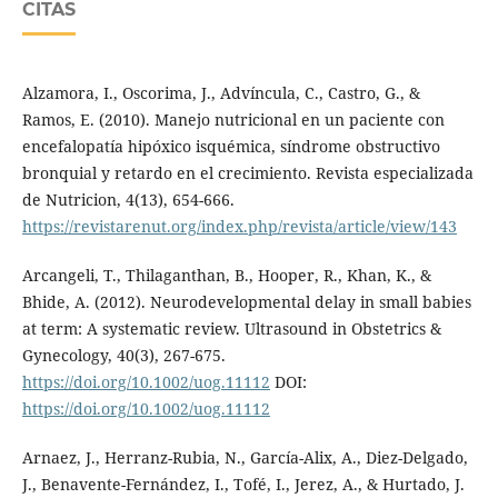
CITAS
Alzamora, I., Oscorima, J., Advíncula, C., Castro, G., &
Ramos, E. (2010). Manejo nutricional en un paciente con
encefalopatía hipóxico isquémica, síndrome obstructivo
bronquial y retardo en el crecimiento. Revista especializada
de Nutricion, 4(13), 654-666.
https://revistarenut.org/index.php/revista/article/view/143
Arcangeli, T., Thilaganthan, B., Hooper, R., Khan, K., &
Bhide, A. (2012). Neurodevelopmental delay in small babies
at term: A systematic review. Ultrasound in Obstetrics &
Gynecology, 40(3), 267-675.
https://doi.org/10.1002/uog.11112
DOI:
https://doi.org/10.1002/uog.11112
Arnaez, J., Herranz-Rubia, N., García-Alix, A., Diez-Delgado,
J., Benavente-Fernández, I., Tofé, I., Jerez, A., & Hurtado, J.