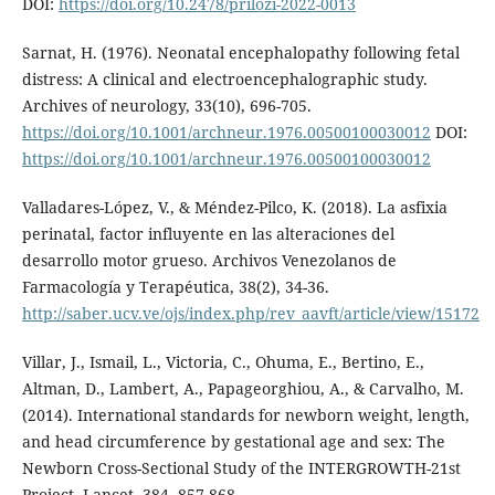
DOI:
https://doi.org/10.2478/prilozi-2022-0013
Sarnat, H. (1976). Neonatal encephalopathy following fetal
distress: A clinical and electroencephalographic study.
Archives of neurology, 33(10), 696-705.
https://doi.org/10.1001/archneur.1976.00500100030012
DOI:
https://doi.org/10.1001/archneur.1976.00500100030012
Valladares-López, V., & Méndez-Pilco, K. (2018). La asfixia
perinatal, factor influyente en las alteraciones del
desarrollo motor grueso. Archivos Venezolanos de
Farmacología y Terapéutica, 38(2), 34-36.
http://saber.ucv.ve/ojs/index.php/rev_aavft/article/view/15172
Villar, J., Ismail, L., Victoria, C., Ohuma, E., Bertino, E.,
Altman, D., Lambert, A., Papageorghiou, A., & Carvalho, M.
(2014). International standards for newborn weight, length,
and head circumference by gestational age and sex: The
Newborn Cross-Sectional Study of the INTERGROWTH-21st
Project. Lancet, 384, 857-868.