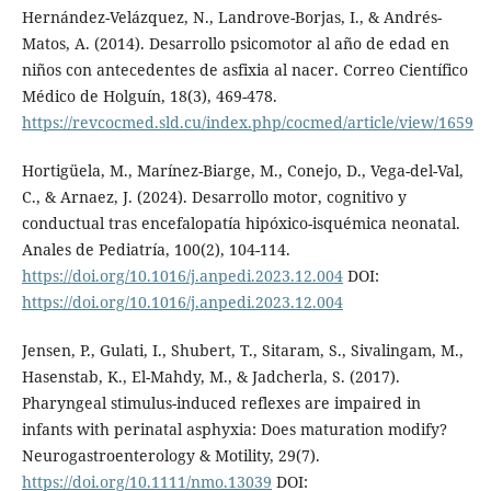
Hernández-Velázquez, N., Landrove-Borjas, I., & Andrés-
Matos, A. (2014). Desarrollo psicomotor al año de edad en
niños con antecedentes de asfixia al nacer. Correo Científico
Médico de Holguín, 18(3), 469-478.
https://revcocmed.sld.cu/index.php/cocmed/article/view/1659
Hortigüela, M., Marínez-Biarge, M., Conejo, D., Vega-del-Val,
C., & Arnaez, J. (2024). Desarrollo motor, cognitivo y
conductual tras encefalopatía hipóxico-isquémica neonatal.
Anales de Pediatría, 100(2), 104-114.
https://doi.org/10.1016/j.anpedi.2023.12.004
DOI:
https://doi.org/10.1016/j.anpedi.2023.12.004
Jensen, P., Gulati, I., Shubert, T., Sitaram, S., Sivalingam, M.,
Hasenstab, K., El-Mahdy, M., & Jadcherla, S. (2017).
Pharyngeal stimulus-induced reflexes are impaired in
infants with perinatal asphyxia: Does maturation modify?
Neurogastroenterology & Motility, 29(7).
https://doi.org/10.1111/nmo.13039
DOI: