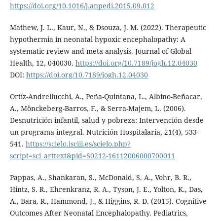
https://doi.org/10.1016/j.anpedi.2015.09.012
Mathew, J. L., Kaur, N., & Dsouza, J. M. (2022). Therapeutic
hypothermia in neonatal hypoxic encephalopathy: A
systematic review and meta-analysis. Journal of Global
Health, 12, 040030.
https://doi.org/10.7189/jogh.12.04030
DOI:
https://doi.org/10.7189/jogh.12.04030
Ortíz-Andrellucchi, A., Peña-Quintana, L., Albino-Beñacar,
A., Mönckeberg-Barros, F., & Serra-Majem, L. (2006).
Desnutrición infantil, salud y pobreza: Intervención desde
un programa integral. Nutrición Hospitalaria, 21(4), 533-
541.
https://scielo.isciii.es/scielo.php?
script=sci_arttext&pid=S0212-16112006000700011
Pappas, A., Shankaran, S., McDonald, S. A., Vohr, B. R.,
Hintz, S. R., Ehrenkranz, R. A., Tyson, J. E., Yolton, K., Das,
A., Bara, R., Hammond, J., & Higgins, R. D. (2015). Cognitive
Outcomes After Neonatal Encephalopathy. Pediatrics,