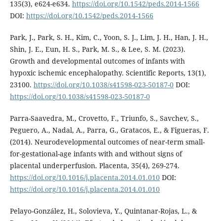
135(3), e624-e634.
https://doi.org/10.1542/peds.2014-1566
DOI:
https://doi.org/10.1542/peds.2014-1566
Park, J., Park, S. H., Kim, C., Yoon, S. J., Lim, J. H., Han, J. H.,
Shin, J. E., Eun, H. S., Park, M. S., & Lee, S. M. (2023).
Growth and developmental outcomes of infants with
hypoxic ischemic encephalopathy. Scientific Reports, 13(1),
23100.
https://doi.org/10.1038/s41598-023-50187-0
DOI:
https://doi.org/10.1038/s41598-023-50187-0
Parra-Saavedra, M., Crovetto, F., Triunfo, S., Savchev, S.,
Peguero, A., Nadal, A., Parra, G., Gratacos, E., & Figueras, F.
(2014). Neurodevelopmental outcomes of near-term small-
for-gestational-age infants with and without signs of
placental underperfusion. Placenta, 35(4), 269-274.
https://doi.org/10.1016/j.placenta.2014.01.010
DOI:
https://doi.org/10.1016/j.placenta.2014.01.010
Pelayo-González, H., Solovieva, Y., Quintanar-Rojas, L., &