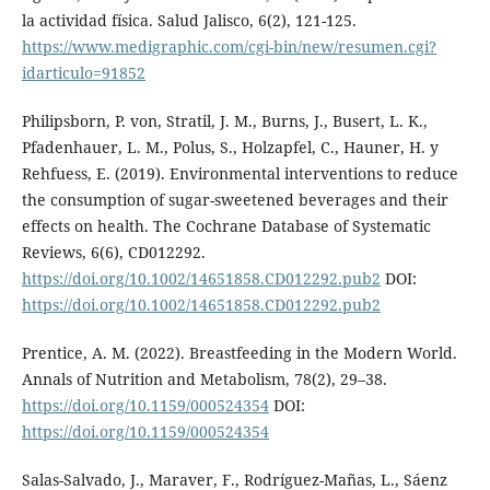
la actividad física. Salud Jalisco, 6(2), 121-125.
https://www.medigraphic.com/cgi-bin/new/resumen.cgi?
idarticulo=91852
Philipsborn, P. von, Stratil, J. M., Burns, J., Busert, L. K.,
Pfadenhauer, L. M., Polus, S., Holzapfel, C., Hauner, H. y
Rehfuess, E. (2019). Environmental interventions to reduce
the consumption of sugar-sweetened beverages and their
effects on health. The Cochrane Database of Systematic
Reviews, 6(6), CD012292.
https://doi.org/10.1002/14651858.CD012292.pub2
DOI:
https://doi.org/10.1002/14651858.CD012292.pub2
Prentice, A. M. (2022). Breastfeeding in the Modern World.
Annals of Nutrition and Metabolism, 78(2), 29–38.
https://doi.org/10.1159/000524354
DOI:
https://doi.org/10.1159/000524354
Salas-Salvado, J., Maraver, F., Rodríguez-Mañas, L., Sáenz