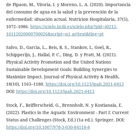
de Pipaon, M., Vitoria, I. y Moreno, L. A. (2020). Importancia
del consumo de agua en la salud y la prevención de la
enfermedad: situación actual. Nutricion Hospitalaria, 37(5),
1072–1086.
https://scielo.isciii.es/scielo.php?pid=s0212-
16112020000700026&script=sci_arttext&tlng=pt
Salvo, D., Garcia, L., Reis, R. S., Stankov, I., Goel, R.,
Schipperijn, J., Hallal, P. C., Ding, D. y Pratt, M. (2021).
Physical Activity Promotion and the United Nations
Sustainable Development Goals: Building Synergies to
Maximize Impact. Journal of Physical Activity & Health,
18(10), 1163–1180.
https://doi.org/10.1123/jpah.2021-0413
DOI:
https://doi.org/10.1123/jpah.2021-0413
Stock, F., Reifferscheid, G., Brennholt, N. y Kostianaia, E.
(2022). Plastics in the Aquatic Environment - Part I: Current
Status and Challenges (Stock, Ed.) (1a ed.). Springer. DOI:
https://doi.org/10.1007/978-3-030-84118-8