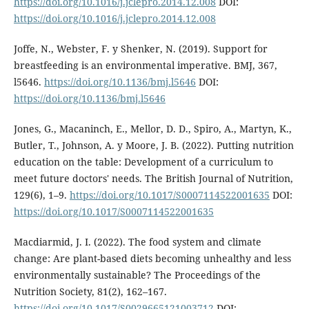
https://doi.org/10.1016/j.jclepro.2014.12.008
DOI:
https://doi.org/10.1016/j.jclepro.2014.12.008
Joffe, N., Webster, F. y Shenker, N. (2019). Support for
breastfeeding is an environmental imperative. BMJ, 367,
l5646.
https://doi.org/10.1136/bmj.l5646
DOI:
https://doi.org/10.1136/bmj.l5646
Jones, G., Macaninch, E., Mellor, D. D., Spiro, A., Martyn, K.,
Butler, T., Johnson, A. y Moore, J. B. (2022). Putting nutrition
education on the table: Development of a curriculum to
meet future doctors' needs. The British Journal of Nutrition,
129(6), 1–9.
https://doi.org/10.1017/S0007114522001635
DOI:
https://doi.org/10.1017/S0007114522001635
Macdiarmid, J. I. (2022). The food system and climate
change: Are plant-based diets becoming unhealthy and less
environmentally sustainable? The Proceedings of the
Nutrition Society, 81(2), 162–167.
https://doi.org/10.1017/S0029665121003712
DOI: