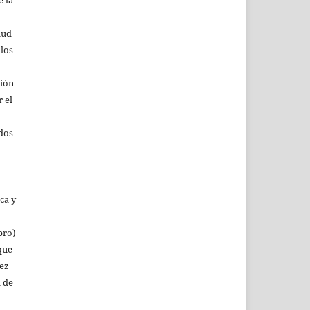
lud
 los
ción
r el
rdos
ca y
bro)
que
vez
a de