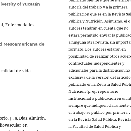
versity of Yucatán
autoría del trabajo y a la primera
publicación que es en la Revista Sa
Pública y Nutrición. Asimismo, el o
tal, Enfermedades
autores tendrán en cuenta que no
estará permitido enviar la publica
a ninguna otra revista, sin importa
ad Mesoamericana de
formato. Los autores estarán en
posibilidad de realizar otros acue
contractuales independientes y
adicionales para la distribución no
 calidad de vida
exclusiva de la versión del artículo
publicado en la Revista Salud Públi
Nutrición (p. ej., repositorio
institucional o publicación en un li
siempre que indiquen claramente 
el trabajo se publicó por primera 
sorio, J., & Diaz Almirón,
en la Revista Salud Pública, Revist
diovascular en
la Facultad de Salud Pública y