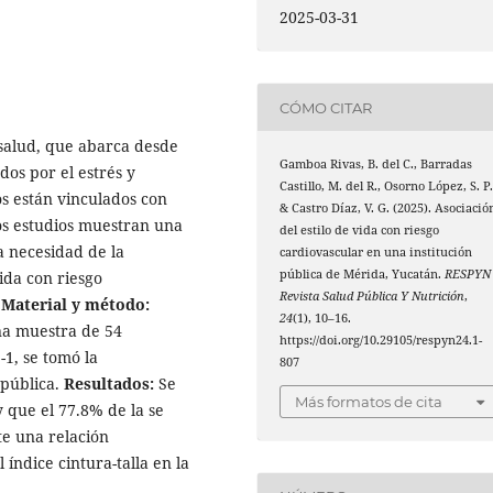
2025-03-31
CÓMO CITAR
 salud, que abarca desde
Gamboa Rivas, B. del C., Barradas
ados por el estrés y
Castillo, M. del R., Osorno López, S. P.
os están vinculados con
& Castro Díaz, V. G. (2025). Asociació
s estudios muestran una
del estilo de vida con riesgo
la necesidad de la
cardiovascular en una institución
pública de Mérida, Yucatán.
RESPYN
vida con riesgo
Revista Salud Pública Y Nutrición
,
.
Material y método:
24
(1), 10–16.
una muestra de 54
https://doi.org/10.29105/respyn24.1-
-1, se tomó la
807
 pública.
Resultados:
Se
Más formatos de cita
 que el 77.8% de la se
te una relación
l índice cintura-talla en la