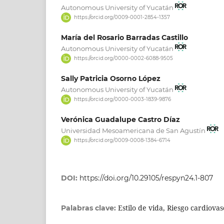
Autonomous University of Yucatán
https://orcid.org/0009-0001-2854-1357
María del Rosario Barradas Castillo
Autonomous University of Yucatán
https://orcid.org/0000-0002-6088-9505
Sally Patricia Osorno López
Autonomous University of Yucatán
https://orcid.org/0000-0003-1839-9876
Verónica Guadalupe Castro Díaz
Universidad Mesoamericana de San Agustín
https://orcid.org/0009-0008-1384-6714
DOI:
https://doi.org/10.29105/respyn24.1-807
Estilo de vida, Riesgo cardiovas
Palabras clave: