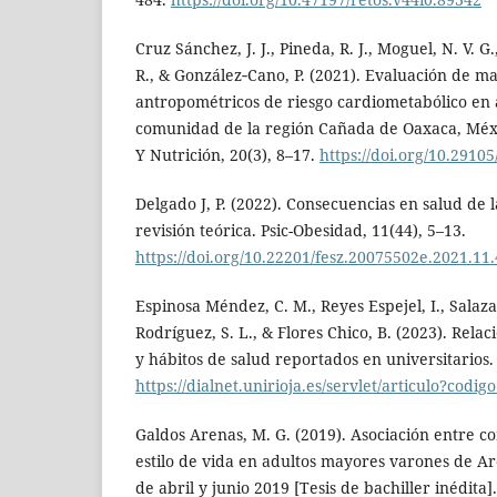
Cruz Sánchez, J. J., Pineda, R. J., Moguel, N. V. G.,
R., & González‐Cano, P. (2021). Evaluación de m
antropométricos de riesgo cardiometabólico en 
comunidad de la región Cañada de Oaxaca, Méxi
Y Nutrición, 20(3), 8–17.
https://doi.org/10.2910
Delgado J, P. (2022). Consecuencias en salud de la
revisión teórica. Psic-Obesidad, 11(44), 5–13.
https://doi.org/10.22201/fesz.20075502e.2021.11
Espinosa Méndez, C. M., Reyes Espejel, I., Salaza
Rodríguez, S. L., & Flores Chico, B. (2023). Rela
y hábitos de salud reportados en universitarios. 
https://dialnet.unirioja.es/servlet/articulo?codi
Galdos Arenas, M. G. (2019). Asociación entre c
estilo de vida en adultos mayores varones de A
de abril y junio 2019 [Tesis de bachiller inédita