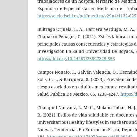
trabajadores de un hospital terciario de Madrid.
Española de Especialistas en Medicina del Trabaj
https://scielo.isciii.es/pdf/medtra/v29n4/1132-6
Buitrago Orjuela, L. Á., Barrera Verdugo, M. A., 
Chaparro Penagos, C. (2021). Estrés laboral: una
principales causas consecuencias y estrategias 
Investigación En Salud Universidad De Boyacá, 
https://doi.org/10.24267/23897325.553
Campos Nonato, I., Galván Valencia, Ó., Hernánd
Solís, C. I., & Barquera, S. (2023). Prevalencia d
riesgo asociados en adultos mexicanos: resultad
Salud Publica De Mexico, 65, s238–s247.
https://
Chalapud Narváez, L. M. C., Molano Tobar, N. J.
R. (2021). Estilos de vida saludable en docentes 
universitarios (Healthy lifestyles in teachers and
Nuevas Tendencias En Educación Física, Deporte
484.
https://doi.org/10.47197/retos.v44i0.89342