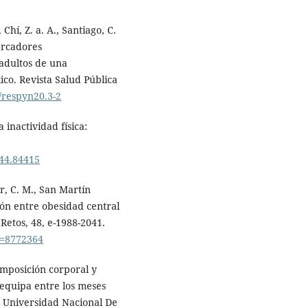
 Chí, Z. a. A., Santiago, C.
arcadores
adultos de una
co. Revista Salud Pública
5/respyn20.3-2
 inactividad física:
.44.84415
r, C. M., San Martín
ción entre obesidad central
Retos, 48, e-1988-2041.
go=8772364
omposición corporal y
requipa entre los meses
]. Universidad Nacional De