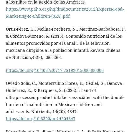
a los niños en la Región de las Américas.
https://www.paho.org/hq/dmdocuments/2012/Experts-Food-
Marketing-to-Children-(SPA).pdf
Ortiz-Pérez, H., Molina-Frechero, N., Martínez-Barbabosa, I.,
& Córdova-Moreno, R. (2015). Contenido nutricional de los
alimentos promovidos por el Canal 5 de la televisión
mexicana dirigidos a la población infantil. Revista Chilena
de Nutrición,42(3), 260–266.
https://doi.org/10.4067/s0717-75182015000300006
Oviedo-Solís, C., Monterrubio-Flores, E., Cediel, G., Denova-
Gutiérrez, E., & Barquera, S. (2022). Trend of
ultraprocessed product intake is associated with the double
burden of malnutrition in Mexican children and
adolescents. Nutrients, 14(20), 4347.
https://doi.org/10.3390/nu14204347
Pérez-Salgado, D., Rivera-Márquez, J. A., & Ortiz-Hernández,