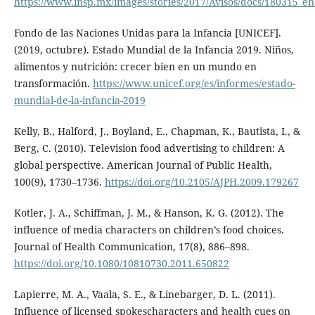
https://www.insp.mx/images/stories/2017/Avisos/docs/180315_e
Fondo de las Naciones Unidas para la Infancia [UNICEF].
(2019, octubre). Estado Mundial de la Infancia 2019. Niños,
alimentos y nutrición: crecer bien en un mundo en
transformación.
https://www.unicef.org/es/informes/estado-
mundial-de-la-infancia-2019
Kelly, B., Halford, J., Boyland, E., Chapman, K., Bautista, I., &
Berg, C. (2010). Television food advertising to children: A
global perspective. American Journal of Public Health,
100(9), 1730–1736.
https://doi.org/10.2105/AJPH.2009.179267
Kotler, J. A., Schiffman, J. M., & Hanson, K. G. (2012). The
influence of media characters on children’s food choices.
Journal of Health Communication, 17(8), 886–898.
https://doi.org/10.1080/10810730.2011.650822
Lapierre, M. A., Vaala, S. E., & Linebarger, D. L. (2011).
Influence of licensed spokescharacters and health cues on