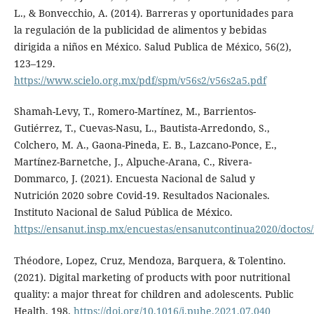
L., & Bonvecchio, A. (2014). Barreras y oportunidades para
la regulación de la publicidad de alimentos y bebidas
dirigida a niños en México. Salud Publica de México, 56(2),
123–129.
https://www.scielo.org.mx/pdf/spm/v56s2/v56s2a5.pdf
Shamah-Levy, T., Romero-Martínez, M., Barrientos-
Gutiérrez, T., Cuevas-Nasu, L., Bautista-Arredondo, S.,
Colchero, M. A., Gaona-Pineda, E. B., Lazcano-Ponce, E.,
Martínez-Barnetche, J., Alpuche-Arana, C., Rivera-
Dommarco, J. (2021). Encuesta Nacional de Salud y
Nutrición 2020 sobre Covid-19. Resultados Nacionales.
Instituto Nacional de Salud Pública de México.
https://ensanut.insp.mx/encuestas/ensanutcontinua2020/docto
Théodore, Lopez, Cruz, Mendoza, Barquera, & Tolentino.
(2021). Digital marketing of products with poor nutritional
quality: a major threat for children and adolescents. Public
Health, 198.
https://doi.org/10.1016/j.puhe.2021.07.040