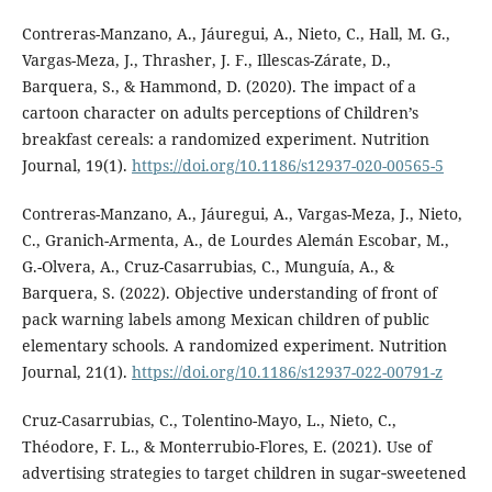
Contreras-Manzano, A., Jáuregui, A., Nieto, C., Hall, M. G.,
Vargas-Meza, J., Thrasher, J. F., Illescas-Zárate, D.,
Barquera, S., & Hammond, D. (2020). The impact of a
cartoon character on adults perceptions of Children’s
breakfast cereals: a randomized experiment. Nutrition
Journal, 19(1).
https://doi.org/10.1186/s12937-020-00565-5
Contreras-Manzano, A., Jáuregui, A., Vargas-Meza, J., Nieto,
C., Granich-Armenta, A., de Lourdes Alemán Escobar, M.,
G.-Olvera, A., Cruz-Casarrubias, C., Munguía, A., &
Barquera, S. (2022). Objective understanding of front of
pack warning labels among Mexican children of public
elementary schools. A randomized experiment. Nutrition
Journal, 21(1).
https://doi.org/10.1186/s12937-022-00791-z
Cruz-Casarrubias, C., Tolentino-Mayo, L., Nieto, C.,
Théodore, F. L., & Monterrubio-Flores, E. (2021). Use of
advertising strategies to target children in sugar‐sweetened