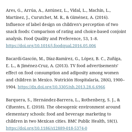
Ares, G., Arrúa, A., Antúnez, L., Vidal, L., Machín, L.,
Martínez, J., Curutchet, M. R., & Giménez, A. (2016).
Influence of label design on children’s perception of two
snack foods: Comparison of rating and choice-based conjoint
analysis. Food Quality and Preference, 53, 1–8.
https://doi.org/10.1016/j.foodqual.2016.05.006
Bacardí-Gascón, M., Díaz-Ramírez, G., López, B. C., Zuñiga,
E. L., & Jiménez-Cruz, A. (2013). TV food advertisements’
effect on food consumption and adiposity among women
and children in Mexico. Nutrición Hospitalaria, 28(6), 1900–
1904.
https://dx.doi.org/10.3305/nh.2013.28.6.6966
Barquera, S., Hernández-Barrera, L., Rothenberg, S. J., &
Cifuentes, E. (2018). The obesogenic environment around
elementary schools: food and beverage marketing to
children in two Mexican cities. BMC Public Health, 18(1).
https://doi.org/10.1186/s12889-018-5374-0