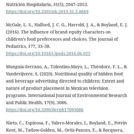
Nutrición Hospitalaria, 31(5), 2047–2053.
https://doi.org/10.3305/nh.2015.31.5.8669
McGale, L. S., Halford, J. C. G., Harrold, J. A., & Boyland, E. J.
(2016). The influence of brand equity characters on
children’s food preferences and choices. The Journal of
Pediatrics, 177, 33–38.
https://doi.org/10.1016/j.jpeds.2016.06.025
Munguía-Serrano, A., Tolentino-Mayo, L., Théodore, F. L., &
Vandevijvere, S. (2020). Nutritional quality of hidden food
and beverage advertising directed to children: Extent and
nature of product placement in Mexican television
programs. International Journal of Environmental Research
and Public Health, 17(9), 3086.
https://doi.org/10.3390/ijerph17093086
Nieto, C., Espinosa, F., Valero-Morales, I., Boyland, E., Potvin
Kent, M., Tatlow-Golden, M., Ortiz-Panozo, E., & Barquera,